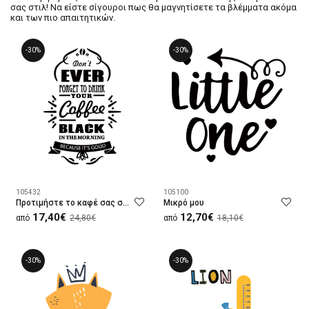
σας στιλ! Να είστε σίγουροι πως θα μαγνητίσετε τα βλέμματα ακόμα
και των πιο απαιτητικών.
-30%
-30%
105432
105100
Προτιμήστε το καφέ σας σκέτο
Μικρό μου
17,40€
12,70€
από
24,80€
από
18,10€
-30%
-30%