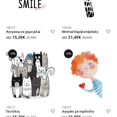
105197
105449
Λατρεύω να χαμογελώ
Minimal Καμηλοπάρδαλη
15,30€
21,40€
από
21,90€
από
30,50€
-30%
-30%
105117
105371
Γατούλες
Αγοράκι με καρδούλα