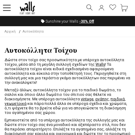
Sunshine your Walls
-30%
Off
Αρχική
Αυτοκόλλητα
Αυτοκόλλητα Τοίχου
Δώστε στον τοίχο σας προσωπικότητα με υπέροχα αυτοκόλλητα
τοίχου, μέσα από τη μεγάλη συλλογή σχεδίων της
Walls
! Τα
αυτοκόλλητα τοίχου είναι ειδικά σχεδιασμένα αφαιρούμενα
αυτοκόλλητα και εύκολα στην τοποθέτησή τους. Περιηγηθείτε στη
συλλογή μας και μια τεράστια γκάμα αυτοκόλλητων σας περιμένει να
την ανακαλύψετε!
Μεταξύ άλλων, αυτοκόλλητα τοίχου για το παιδικό δωμάτιο, το
σαλόνι και όποιο άλλο δωμάτιο του σπιτιού σας θέλετε να
διακοσμήσετε. Με υπέροχα αυτοκόλλητα
vintage
,
αγάπης
,
παιδικά
,
γεωμετρικά
και πάρα πολλά άλλα σε υπέροχα σχέδια και χρώματα,
ό,τι ψάχνετε θα το βρείτε εδώ για να απογειώσετε τη διακόσμηση
του αγαπημένου σας χώρου.
Εμπνευστείτε από τα υπέροχα αυτοκόλλητα της συλλογής μας και
δώστε στον τοίχο σας ένα μοναδικό και αξεπέραστο στιλ, που δεν
θα περάσει απαρατήρητο. Επιλέξτε τα αγαπημένα σας, αλλάξτε τη
διακόσμησή σας εύκολα και οικονομικά και δώστε της το προσωπικό