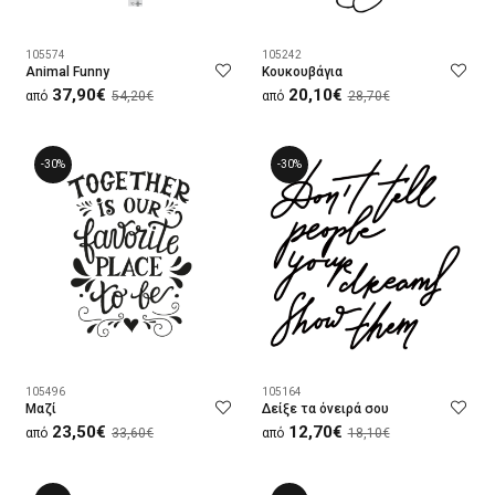
105574
105242
Animal Funny
Κουκουβάγια
37,90€
20,10€
από
54,20€
από
28,70€
-30%
-30%
105496
105164
Μαζί
Δείξε τα όνειρά σου
23,50€
12,70€
από
33,60€
από
18,10€