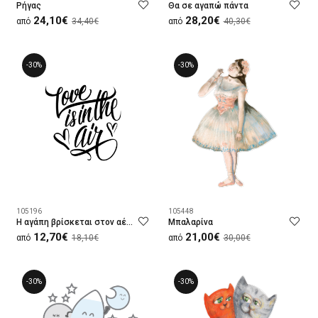
Ρήγας
Θα σε αγαπώ πάντα
24,10€
28,20€
από
34,40€
από
40,30€
-30%
-30%
105196
105448
Η αγάπη βρίσκεται στον αέρα
Μπαλαρίνα
12,70€
21,00€
από
18,10€
από
30,00€
-30%
-30%