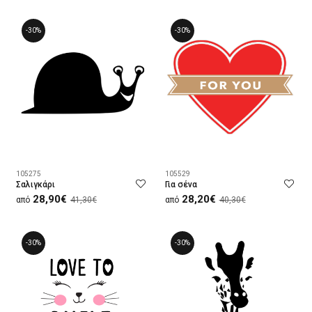
-30%
-30%
105275
105529
Σαλιγκάρι
Για σένα
28,90€
28,20€
από
41,30€
από
40,30€
-30%
-30%