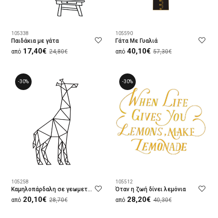
105338
105590
Παιδάκια με γάτα
Γάτα Με Γυαλιά
17,40€
40,10€
από
24,80€
από
57,30€
-30%
-30%
105258
105512
Καμηλοπάρδαλη σε γεωμετρική σύνθεση
Όταν η ζωή δίνει λεμόνια
20,10€
28,20€
από
28,70€
από
40,30€