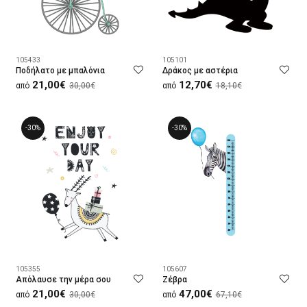
105433
105101
Ποδήλατο με μπαλόνια
Δράκος με αστέρια
21,00€
12,70€
από
30,00€
από
18,10€
-30%
-30%
105355
105607
Απόλαυσε την μέρα σου
Ζέβρα
21,00€
47,00€
από
30,00€
από
67,10€