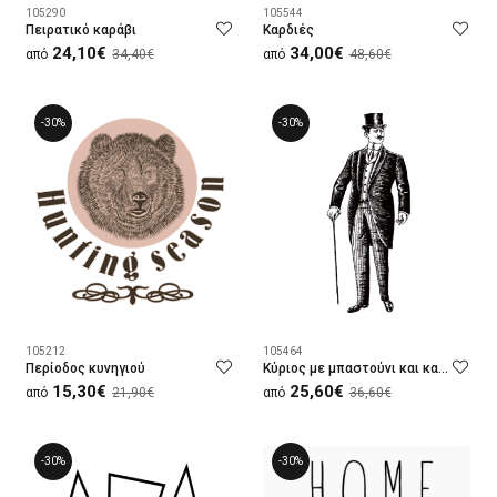
105290
105544
Πειρατικό καράβι
Καρδιές
24,10€
34,00€
από
34,40€
από
48,60€
-30%
-30%
105212
105464
Περίοδος κυνηγιού
Κύριος με μπαστούνι και καπέλο
15,30€
25,60€
από
21,90€
από
36,60€
-30%
-30%