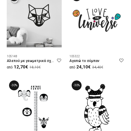
105148
105322
Αλεπού με γεωμετρικά σχήματα
Αγαπώ το σύμπαν
12,70€
24,10€
από
18,10€
από
34,40€
-30%
-30%