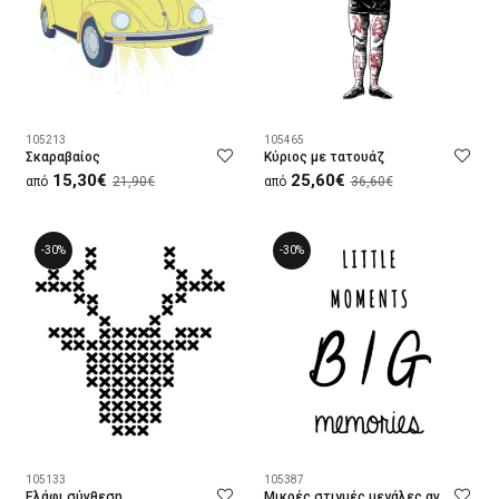
105213
105465
Σκαραβαίος
Κύριος με τατουάζ
15,30€
25,60€
από
21,90€
από
36,60€
-30%
-30%
105133
105387
Ελάφι σύνθεση
Μικρές στιγμές μεγάλες αναμνήσεις