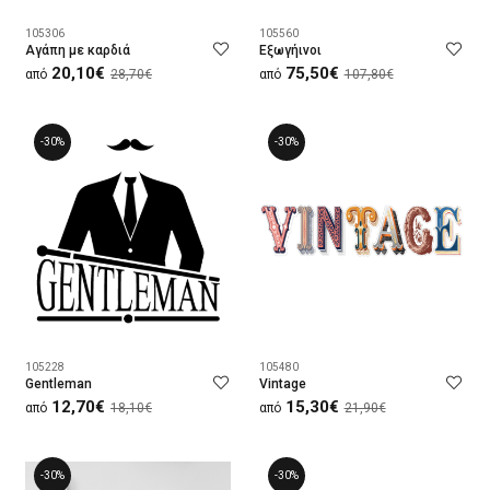
105306
105560
Αγάπη με καρδιά
Εξωγήινοι
20,10€
75,50€
από
28,70€
από
107,80€
-30%
-30%
105228
105480
Gentleman
Vintage
12,70€
15,30€
από
18,10€
από
21,90€
-30%
-30%