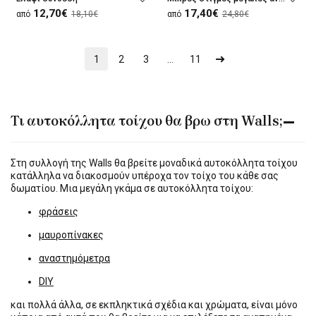
12,70€
17,40€
από
18,10€
από
24,80€
1
2
3
...
11
Τι αυτοκόλλητα τοίχου θα βρω στη Walls;
Στη συλλογή της Walls θα βρείτε μοναδικά αυτοκόλλητα τοίχου
κατάλληλα να διακοσμούν υπέροχα τον τοίχο του κάθε σας
δωματίου. Μια μεγάλη γκάμα σε αυτοκόλλητα τοίχου:
φράσεις
μαυροπίνακες
αναστημόμετρα
DIY
και πολλά άλλα, σε εκπληκτικά σχέδια και χρώματα, είναι μόνο