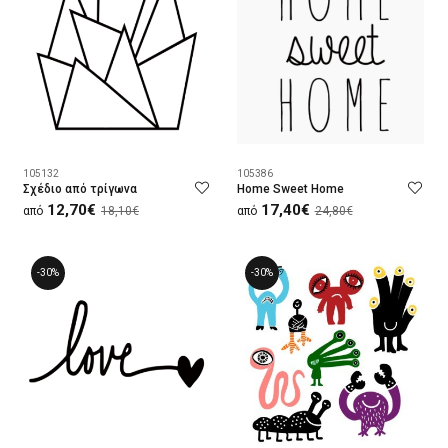
105132
105386
Σχέδιο από τρίγωνα
Home Sweet Home
12,70€
17,40€
από
18,10€
από
24,80€
-30%
-30%