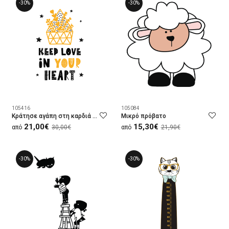
-30%
-30%
105416
105084
Κράτησε αγάπη στη καρδιά σου
Μικρό πρόβατο
21,00€
15,30€
από
30,00€
από
21,90€
-30%
-30%