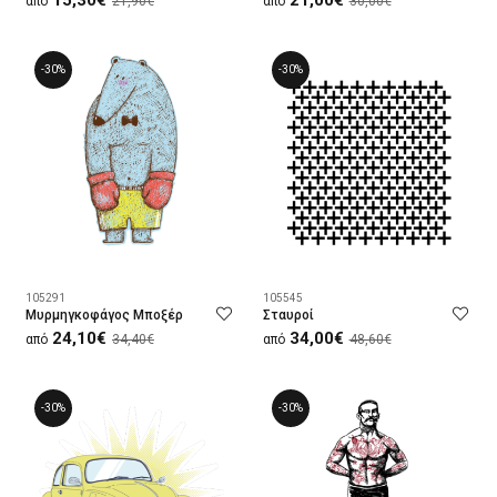
15,30€
21,00€
από
21,90€
από
30,00€
-30%
-30%
105291
105545
Μυρμηγκοφάγος Μποξέρ
Σταυροί
24,10€
34,00€
από
34,40€
από
48,60€
-30%
-30%