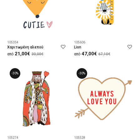
105354
105606
Χαριτωμένη αλεπού
Lion
21,00€
47,00€
από
30,00€
από
67,10€
-30%
-30%
105274
105528