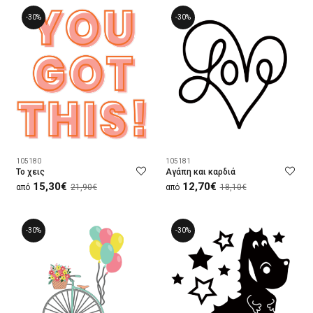
-30%
-30%
105180
105181
Το χεις
Αγάπη και καρδιά
15,30€
12,70€
από
21,90€
από
18,10€
-30%
-30%