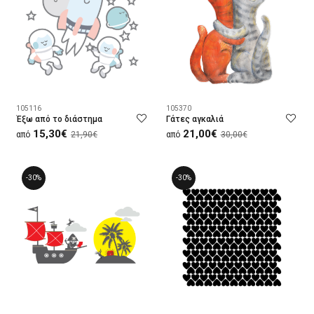
105116
105370
Έξω από το διάστημα
Γάτες αγκαλιά
15,30€
21,00€
από
21,90€
από
30,00€
-30%
-30%