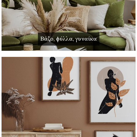
Βάζο, φύλλα, γυναίκα