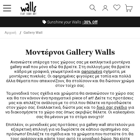
Sunshine your Walls
-30%
Off
Αρχική
Gallery Wall
Μοντέρνοι Gallery Walls
Ανανεώστε υπέροχα τους χώρους σας με εκπληκτικά μοντέρνα
gallery wall που μόνο εδώ θα βρείτε. Στη συλλογή μας θα βρείτε
κάδρα με γραφικά, γεωμετρικά και
αφηρημένα
σχήματα, με
μοντέρνες πινελιές. Οι αφηρημένες φιγούρες με τοπία και πολλά
άλλα θέματα που απεικονίζουν, θα στολίσουν και θα δώσουν χρώμα
στον τοίχο σας.
Τα μοναδικά τους σχέδια και χρώματα θα ανανεώσουν το χώρο σας
και θα τον κάνουν ένα πραγματικό piece of art! Δείτε τις προτάσεις
μας και επιλέξτε ανάλογα με το στιλ που θέλετε να προσδώσετε
στον χώρο σας. Εναλλακτικά, δώστε μας και το
δικό σας σχέδιο
για
να διακοσμήσετε το χώρο σας όπως ακριβώς θέλετε. Οι καλεσμένοι
σας θα μένουν με το στόμα ανοιχτό!
Επιπλέον, οι μοναδικές μας προτάσεις για gallery wall αποτελούν μια
εξαιρετική επιλογή για να δωρίσετε σε κάποιο αγαπημένο σας
πρόσωπο! Επιλέξτε τα σχέδια και τα χρώματα που πιστεύτε ότι θα
τους αρέσουν και κάντε τους αυτό το μοναδικό δώρο. Να είστε