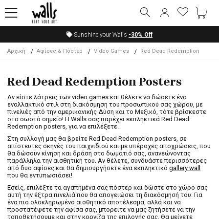
Sunshine your Walls
-30%
Off
Αρχική
Αφίσες & Πόστερ
Video Games
Red Dead Redemption
Red Dead Redemption Posters
Αν είστε λάτρεις των video games και θέλετε να δώσετε ένα
εναλλακτικό στιλ στη διακόσμηση του προσωπικού σας χώρου, με
πινελιές από την αμερικανικής Δύση και το Μεξικό, τότε βρίσκεστε
στο σωστό σημείο! Η Walls σας παρέχει εκπληκτικά Red Dead
Redemption posters, για να επιλέξετε.
Στη συλλογή μας θα βρείτε Red Dead Redemption posters, σε
απίστευτες σκηνές του παιχνιδιού και με υπέροχες αποχρώσεις, που
θα δώσουν κίνηση και δράση στο δωμάτιό σας, ανανεώνοντας
παράλληλα την αισθητική του. Αν θέλετε, συνδυάστε περισσότερες
από δυο αφίσες και θα δημιουργήσετε ένα εκπληκτικό
gallery wall
που θα εντυπωσιάσει!
Εσείς, επιλέξτε τα αγαπημένα σας πόστερ και δώστε στο χώρο σας
αυτή την έξτρα πινελιά που θα απογειώσει τη διακόσμησή του. Για
ένα πιο ολοκληρωμένο αισθητικό αποτέλεσμα, αλλά και να
προστατέψετε την αφίσα σας, μπορείτε να μας ζητήσετε να την
τοποθετήσουμε και στην
κορνίζα
της επιλογής σας. Θα μείνετε