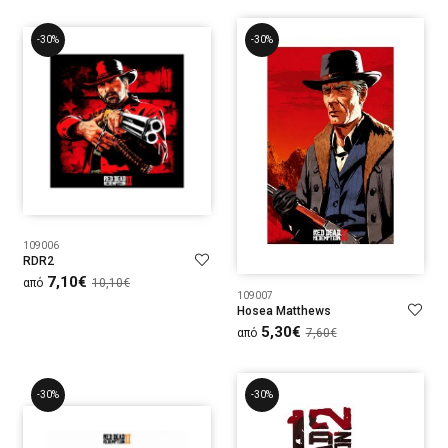
-30%
-30%
109006
RDR2
7,10€
από
10,10€
109007
Hosea Matthews
5,30€
από
7,60€
-30%
-30%