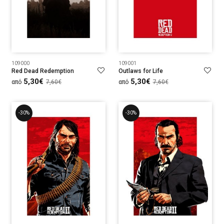
109000
109001
Red Dead Redemption
Outlaws for Life
5,30€
5,30€
από
7,60€
από
7,60€
-30%
-30%