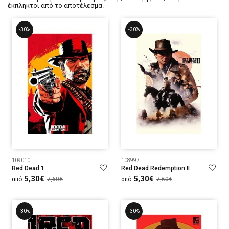
έκπληκτοι από το αποτέλεσμα.
-30%
-30%
109010
108997
Red Dead 1
Red Dead Redemption II
5,30€
5,30€
από
7,60€
από
7,60€
-30%
-30%