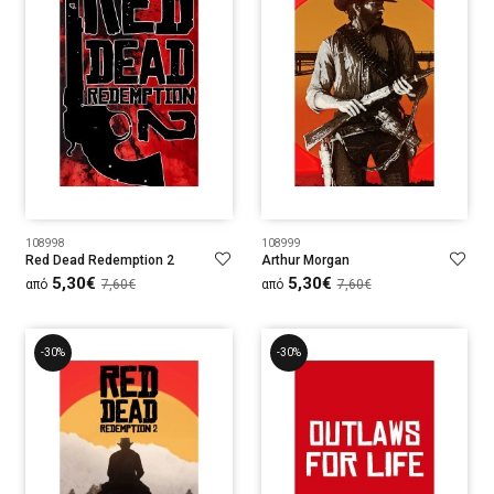
108998
108999
Red Dead Redemption 2
Arthur Morgan
5,30€
5,30€
από
7,60€
από
7,60€
-30%
-30%