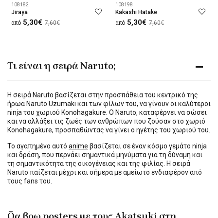
108182
108198
Jiraya
Kakashi Hatake
5,30€
5,30€
από
7,60€
από
7,60€
Τι είναι η σειρά Naruto;
Η σειρά Naruto βασίζεται στην προσπάθεια του κεντρικό της
ήρωα Naruto Uzumaki και των φίλων του, να γίνουν οι καλύτεροι
ninja του χωριού Konohagakure. Ο Naruto, καταφέρνει να σώσει
και να αλλάξει τις ζωές των ανθρώπων που ζούσαν στο χωριό
Konohagakure, προσπαθώντας να γίνει ο ηγέτης του χωριού του.
Το αγαπημένο αυτό
anime
βασίζεται σε έναν κόσμο γεμάτο ninja
και δράση, που περνάει σημαντικά μηνύματα για τη δύναμη και
τη σημαντικότητα της οικογένειας και της φιλίας. Η σειρά
Naruto παίζεται μέχρι και σήμερα με αμείωτο ενδιαφέρον από
τους fans του.
Θα βρω posters με τους Akatsuki στη