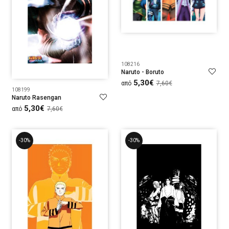
108216
Naruto - Boruto
5,30€
από
7,60€
108199
Naruto Rasengan
5,30€
από
7,60€
-30%
-30%