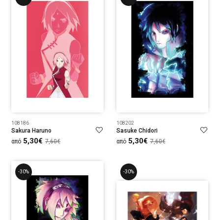
108186
108202
Sakura Haruno
Sasuke Chidori
5,30€
5,30€
από
7,60€
από
7,60€
-30%
-30%