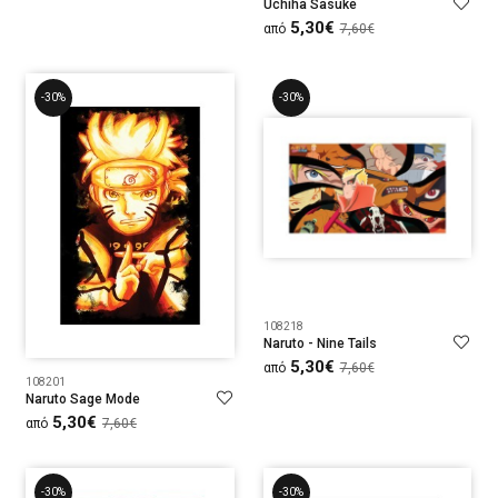
Uchiha Sasuke
5,30€
από
7,60€
-30%
-30%
108218
Naruto - Nine Tails
5,30€
από
7,60€
108201
Naruto Sage Mode
5,30€
από
7,60€
-30%
-30%