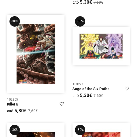
5,30€
από
7,60€
-30%
-30%
108221
Sage of the Six Paths
5,30€
από
7,60€
108205
Killer B
5,30€
από
7,60€
-30%
-30%