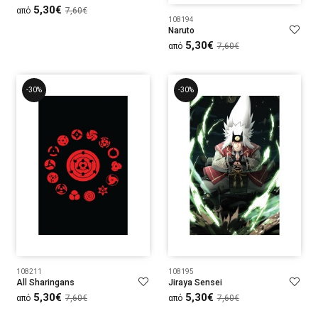
5,30€
από
7,60€
108194
Naruto
5,30€
από
7,60€
-30%
-30%
108211
108195
All Sharingans
Jiraya Sensei
5,30€
5,30€
από
7,60€
από
7,60€