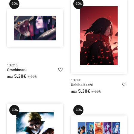
-30%
-30%
108215
Orochimaru
5,30€
από
7,60€
108183
Uchiha Itachi
5,30€
από
7,60€
-30%
-30%