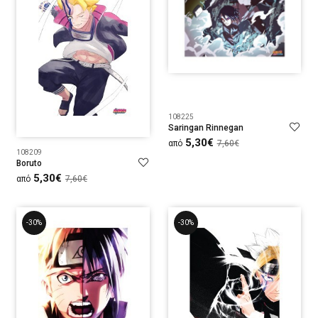
108225
Saringan Rinnegan
5,30€
από
7,60€
108209
Boruto
5,30€
από
7,60€
-30%
-30%