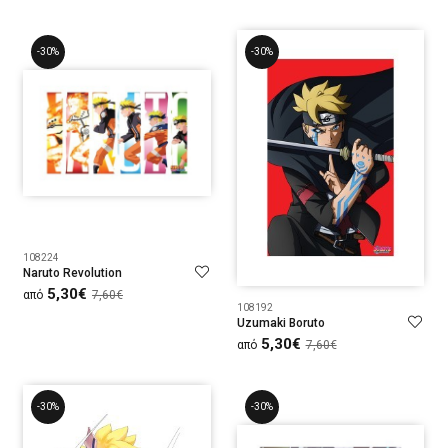
-30%
-30%
108224
Naruto Revolution
5,30€
από
7,60€
108192
Uzumaki Boruto
5,30€
από
7,60€
-30%
-30%