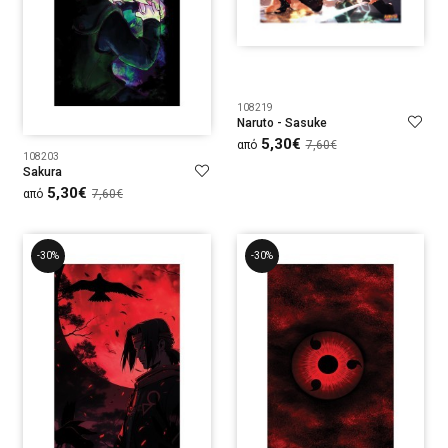
108219
Naruto - Sasuke
5,30€
από
7,60€
108203
Sakura
5,30€
από
7,60€
-30%
-30%