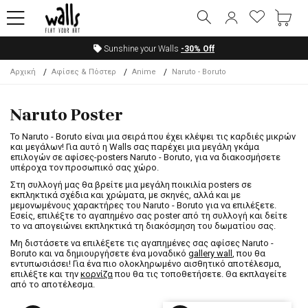
Sunshine your Walls
-30%
Off
Αρχική
Αφίσες & Πόστερ
Anime
Naruto - Boruto
Naruto Poster
Το Naruto - Boruto είναι μια σειρά που έχει κλέψει τις καρδιές μικρών
και μεγάλων! Για αυτό η Walls σας παρέχει μια μεγάλη γκάμα
επιλογών σε αφίσες-posters Naruto - Boruto, για να διακοσμήσετε
υπέροχα τον προσωπικό σας χώρο.
Στη συλλογή μας θα βρείτε μια μεγάλη ποικιλία posters σε
εκπληκτικά σχέδια και χρώματα, με σκηνές, αλλά και με
μεμονωμένους χαρακτήρες του Naruto - Boruto για να επιλέξετε.
Εσείς, επιλέξτε το αγαπημένο σας poster από τη συλλογή και δείτε
το να απογειώνει εκπληκτικά τη διακόσμηση του δωματίου σας.
Μη διστάσετε να επιλέξετε τις αγαπημένες σας αφίσες Naruto -
Boruto και να δημιουργήσετε ένα μοναδικό
gallery wall
, που θα
εντυπωσιάσει! Για ένα πιο ολοκληρωμένο αισθητικό αποτέλεσμα,
επιλέξτε και την
κορνίζα
που θα τις τοποθετήσετε. Θα εκπλαγείτε
από το αποτέλεσμα.