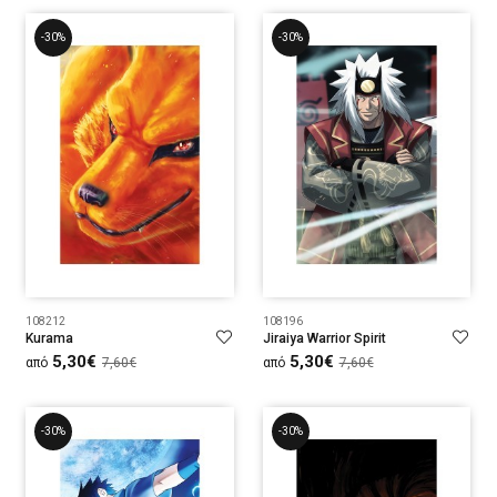
-30%
-30%
108212
108196
Kurama
Jiraiya Warrior Spirit
5,30€
5,30€
από
7,60€
από
7,60€
-30%
-30%