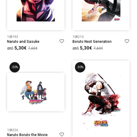
108193
108210
Naruto and Sasuke
Boruto Next Generation
5,30€
5,30€
από
7,60€
από
7,60€
-30%
-30%
108226
Naruto Boruto the Movie