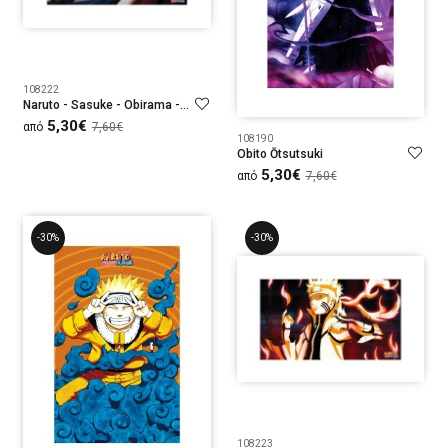
108222
Naruto - Sasuke - Obirama - Obito
5,30€
από
7,60€
108190
Obito Ōtsutsuki
5,30€
από
7,60€
-30%
-30%
108223