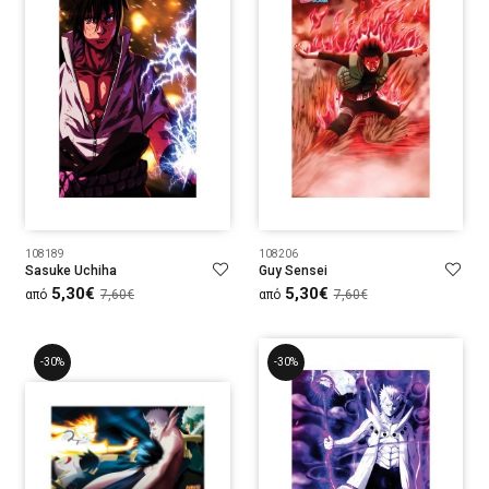
108189
108206
Sasuke Uchiha
Guy Sensei
5,30€
5,30€
από
7,60€
από
7,60€
-30%
-30%