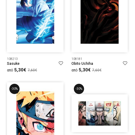
108213
108181
Sasuke
Obito Uchiha
5,30€
5,30€
από
7,60€
από
7,60€
-30%
-30%