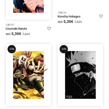
108214
Konoha Hokages
5,30€
από
7,60€
108197
Uzumaki Naruto
5,30€
από
7,60€
-30%
-30%