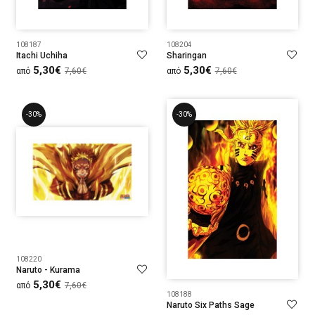
108187
108204
Itachi Uchiha
Sharingan
5,30€
5,30€
από
7,60€
από
7,60€
-30%
-30%
108220
Naruto - Kurama
5,30€
από
7,60€
108188
Naruto Six Paths Sage