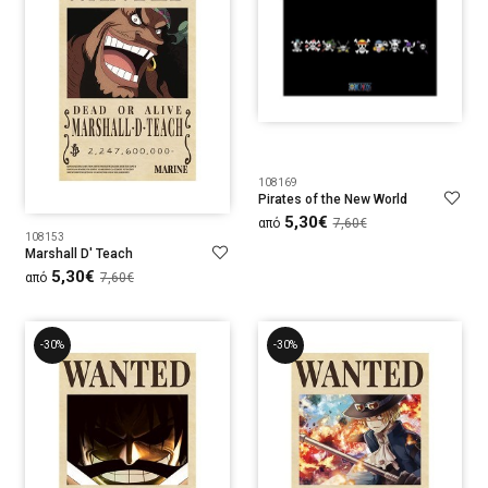
108169
Pirates of the New World
5,30€
από
7,60€
108153
Marshall D' Teach
5,30€
από
7,60€
-30%
-30%