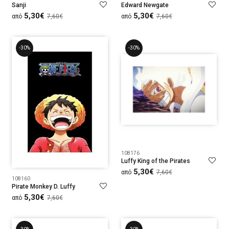
Sanji
Edward Newgate
5,30€
5,30€
από
7,60€
από
7,60€
-30%
-30%
108176
Luffy King of the Pirates
5,30€
από
7,60€
108160
Pirate Monkey D. Luffy
5,30€
από
7,60€