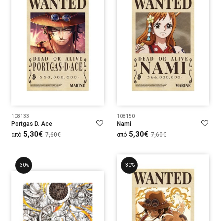
108133
108150
Portgas D. Ace
Nami
5,30€
5,30€
από
7,60€
από
7,60€
-30%
-30%