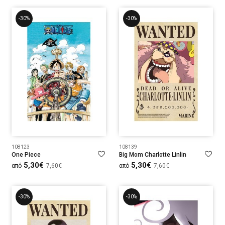
-30%
-30%
108123
108139
One Piece
Big Mom Charlotte Linlin
5,30€
5,30€
από
7,60€
από
7,60€
-30%
-30%