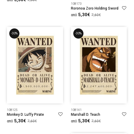
από
7,60€
108173
Roronoa Zoro Holding Sword
5,30€
από
7,60€
-30%
-30%
108125
108141
Monkey D. Luffy Pirate
Marshall D. Teach
5,30€
5,30€
από
7,60€
από
7,60€