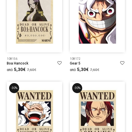
108156
108172
Boa Hancock
Gear 5
5,30€
5,30€
από
7,60€
από
7,60€
-30%
-30%