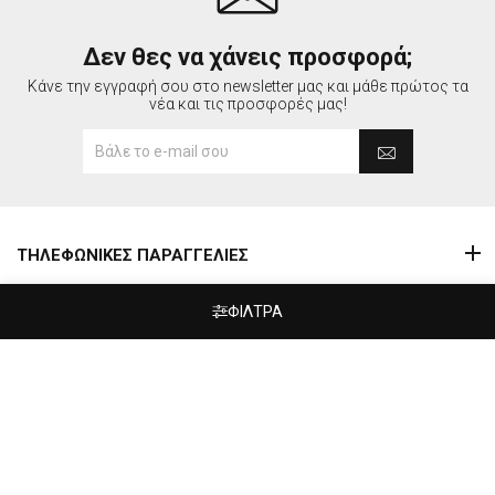
Δεν θες να χάνεις προσφορά;
Κάνε την εγγραφή σου στο newsletter μας και μάθε πρώτος τα
νέα και τις προσφορές μας!
ΤΗΛΕΦΩΝΙΚΕΣ ΠΑΡΑΓΓΕΛΙΕΣ
ΠΛΗΡΟΦΟΡΙΕΣ
ΦΙΛΤΡΑ
ΛΟΓΑΡΙΑΣΜΟΣ
Αφίσες & Πόστερ
ΠΡΟΪΟΝΤΑ
Anime
ΣΥΝΕΡΓΑΣΙΕΣ
One Piece
(58)
Naruto - Boruto
(46)
ΠΙΣΤΟΠΟΙΗΣΕΙΣ