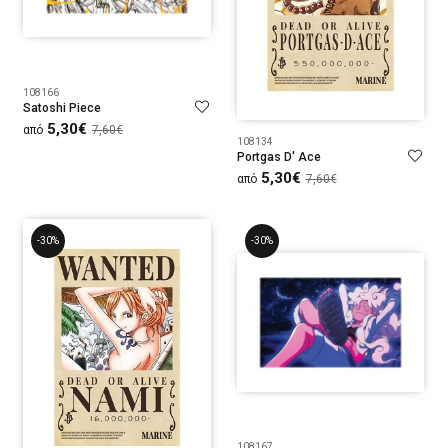
108166
Satoshi Piece
5,30€
από
7,60€
108134
Portgas D' Ace
5,30€
από
7,60€
-30%
-30%
108167