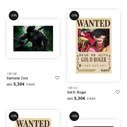
-30%
-30%
108168
Samurai Zoro
5,30€
από
7,60€
108136
Gol D. Roger
5,30€
από
7,60€
-30%
-30%