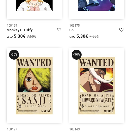
108159
108175
Monkey D. Luffy
G5
5,30€
5,30€
από
7,60€
από
7,60€
-30%
-30%
108127
108143