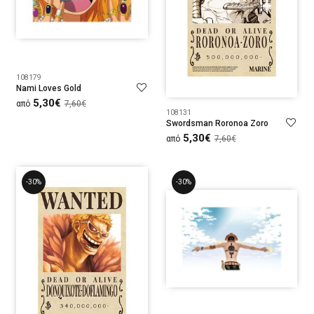
108179
Nami Loves Gold
5,30€
από
7,60€
108131
Swordsman Roronoa Zoro
5,30€
από
7,60€
-30%
-30%