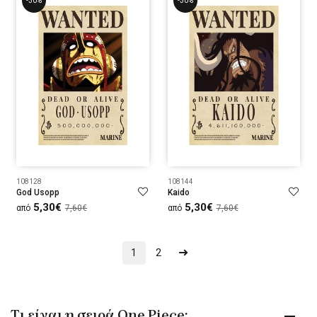
-30%
-30%
108128
108144
God Usopp
Kaido
5,30€
5,30€
από
7,60€
από
7,60€
1
2
Tι είναι η σειρά One Piece;