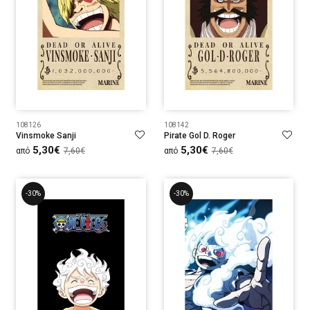
108126
108142
Vinsmoke Sanji
Pirate Gol D. Roger
5,30€
5,30€
από
7,60€
από
7,60€
-30%
-30%