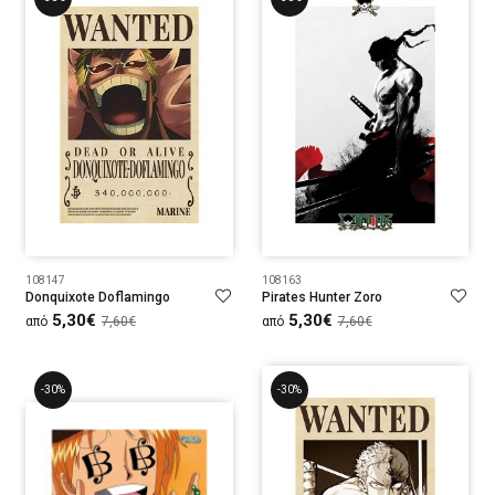
108147
108163
Donquixote Doflamingo
Pirates Hunter Zoro
5,30€
5,30€
από
7,60€
από
7,60€
-30%
-30%