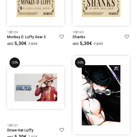
108124
108140
Monkey D. Luffy Gear 5
Shanks
5,30€
5,30€
από
7,60€
από
7,60€
-30%
-30%
108157
Straw Hat Luffy
5,30€