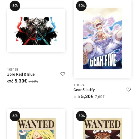
-30%
-30%
108158
Zoro Red & Blue
5,30€
από
7,60€
108174
Gear 5 Luffy
5,30€
από
7,60€
-30%
-30%