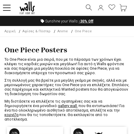
Sunshine your Walls
-30%
Off
Αρχική
Αφίσες & Πόστερ
Anime
One Piece
One Piece Posters
Το One Piece είναι μια σειρά, που με το πέρασμα των χρόνων έχει
κλέψει τις καρδιές μικρών και μεγάλων! Για αυτό η Walls φρόντισε
και σας παρέχει μια μεγάλη ποικιλία σε αφίσες One Piece, για να
διακοσμήσετε υπέροχα τον προσωπικό σας χώρο.
Στη συλλογή μας θα βρείτε μια μεγάλη γκάμα με σκηνές, αλλά και με
μεμονωμένους χαρακτήρες του One Piece για να επιλέξετε. Επιπλέον,
σας παρέχουμε και εκπληκτικά Wanted posters που θα απογειώσουν
τη διακόσμηση του δωματίου σας.
Μη διστάσετε να επιλέξετε τις αγαπημένες σας και να
δημιουργήσετε ένα μοναδικό
gallery wall
, που θα εντυπωσιάσει! Για
ένα πιο ολοκληρωμένο αισθητικό αποτέλεσμα, επιλέξτε και την
κορνίζα
που θα τις τοποθετήσετε. Θα εκπλαγείτε από το
αποτέλεσμα.
-30%
-30%