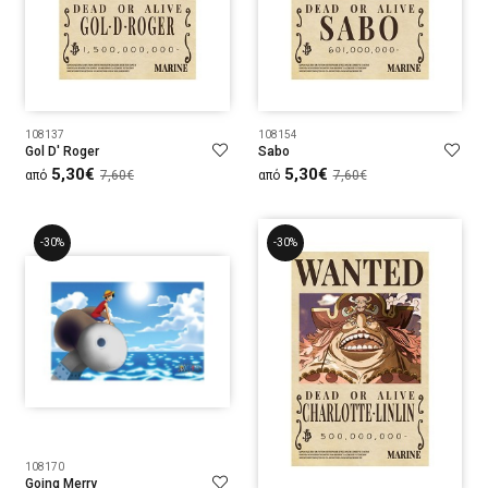
108137
108154
Gol D' Roger
Sabo
5,30€
5,30€
από
7,60€
από
7,60€
-30%
-30%
108170
Going Merry