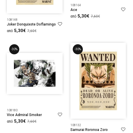
108164
Ace
5,30€
από
7,60€
108148
Joker Donquixote Doflamingo
5,30€
από
7,60€
-30%
-30%
108180
Vice Admiral Smoker
5,30€
από
7,60€
108132
Samurai Roronoa Zoro