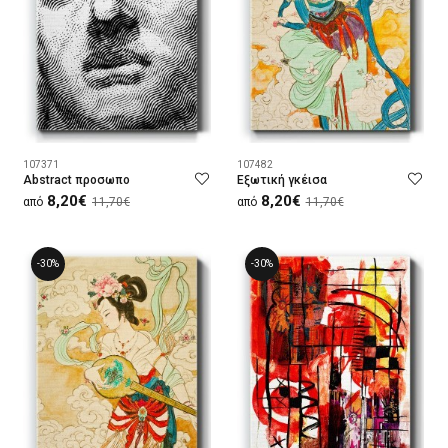
107371
107482
Abstract προσωπο
Εξωτική γκέισα
8,20€
8,20€
από
11,70€
από
11,70€
-30%
-30%