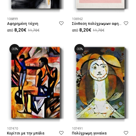
106899
106962
Αφηρημένη τέχνη
Σύνθεση πολύχρωμων αφηρημένων φυτών
8,20€
8,20€
από
11,70€
από
11,70€
-30%
-30%
107470
107491
Κορίτσι με την μπάλα
Πολύχρωμη γυναίκα