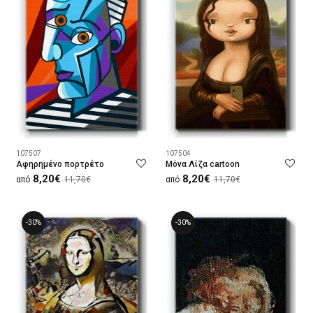
107507
107504
Αφηρημένο πορτρέτο
Μόνα Λίζα cartoon
8,20€
8,20€
από
11,70€
από
11,70€
-30%
-30%