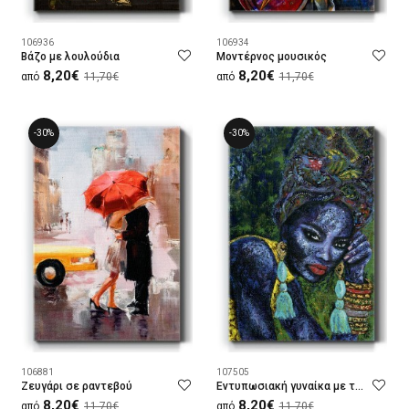
106936
106934
Βάζο με λουλούδια
Μοντέρνος μουσικός
8,20€
8,20€
από
11,70€
από
11,70€
-30%
-30%
106881
107505
Ζευγάρι σε ραντεβού
Εντυπωσιακή γυναίκα με τουρμπάν
8,20€
8,20€
από
11,70€
από
11,70€