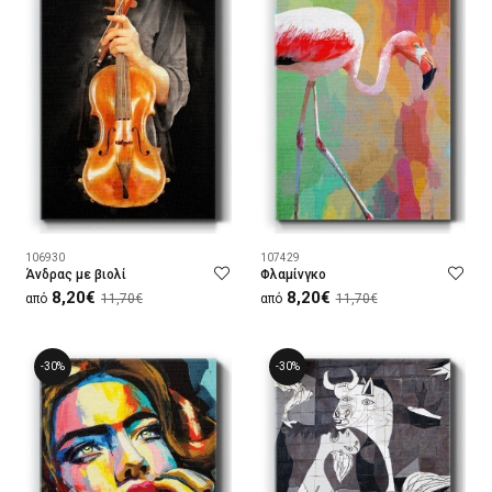
106930
107429
Άνδρας με βιολί
Φλαμίνγκο
8,20€
8,20€
από
11,70€
από
11,70€
-30%
-30%