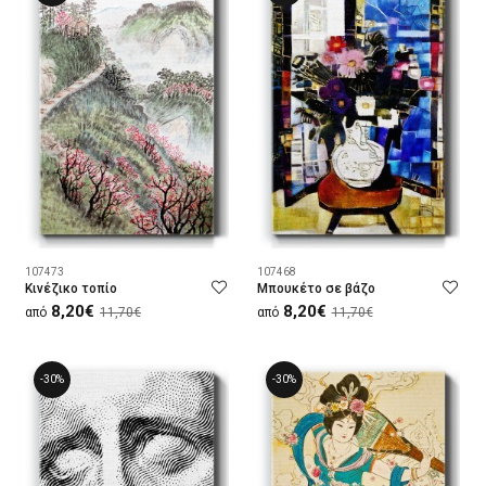
107473
107468
Κινέζικο τοπίο
Μπουκέτο σε βάζο
8,20€
8,20€
από
11,70€
από
11,70€
-30%
-30%