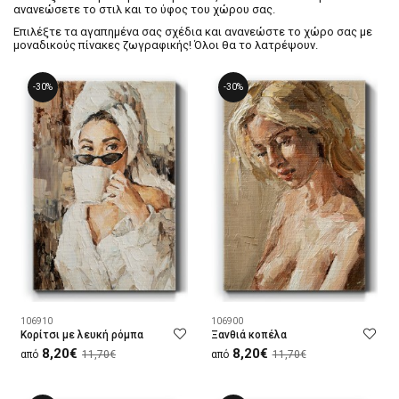
ανανεώσετε το στιλ και το ύφος του χώρου σας.
Επιλέξτε τα αγαπημένα σας σχέδια και ανανεώστε το χώρο σας με
μοναδικούς πίνακες ζωγραφικής! Όλοι θα το λατρέψουν.
-30%
-30%
106910
106900
Κορίτσι με λευκή ρόμπα
Ξανθιά κοπέλα
8,20€
8,20€
από
11,70€
από
11,70€