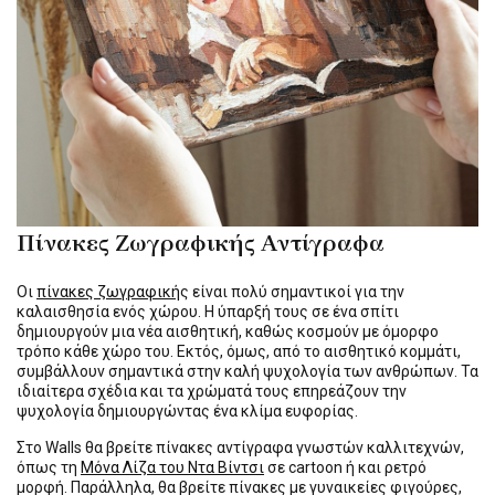
Πίνακες Ζωγραφικής Αντίγραφα
Οι
πίνακες ζωγραφική
ς είναι πολύ σημαντικοί για την
καλαισθησία ενός χώρου. Η ύπαρξή τους σε ένα σπίτι
δημιουργούν μια νέα αισθητική, καθώς κοσμούν με όμορφο
τρόπο κάθε χώρο του. Εκτός, όμως, από το αισθητικό κομμάτι,
συμβάλλουν σημαντικά στην καλή ψυχολογία των ανθρώπων. Τα
ιδιαίτερα σχέδια και τα χρώματά τους επηρεάζουν την
ψυχολογία δημιουργώντας ένα κλίμα ευφορίας.
Στο Walls θα βρείτε πίνακες αντίγραφα γνωστών καλλιτεχνών,
όπως τη
Μόνα Λίζα του Ντα Βίντσι
σε cartoon ή και ρετρό
μορφή. Παράλληλα, θα βρείτε πίνακες με γυναικείες φιγούρες,