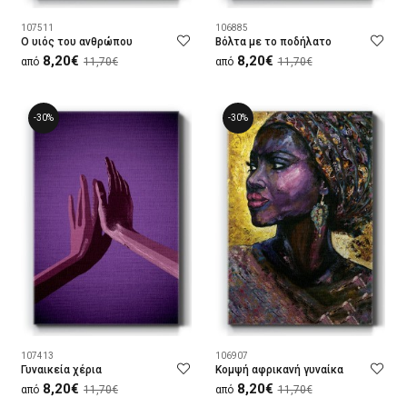
107511
106885
Ο υιός του ανθρώπου
Βόλτα με το ποδήλατο
8,20€
8,20€
από
11,70€
από
11,70€
-30%
-30%
107413
106907
Γυναικεία χέρια
Κομψή αφρικανή γυναίκα
8,20€
8,20€
από
11,70€
από
11,70€