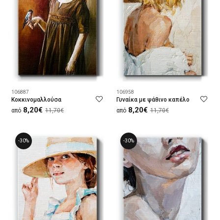
106887
106958
Κοκκινομαλλούσα
Γυναίκα με ψάθινο καπέλο
8,20€
8,20€
από
11,70€
από
11,70€
-30%
-30%