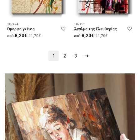
107474
107493
Όμορφη γκέισα
Άγαλμα της Ελευθερίας
8,20€
8,20€
από
11,70€
από
11,70€
1
2
3