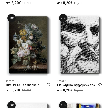
8,20€
8,20€
από
11,70€
από
11,70€
-30%
-30%
106905
107372
Μπουκέτο με λουλούδια
Επιβλητικό αφηρημένο πρόσωπο
8,20€
8,20€
από
11,70€
από
11,70€
-30%
-30%