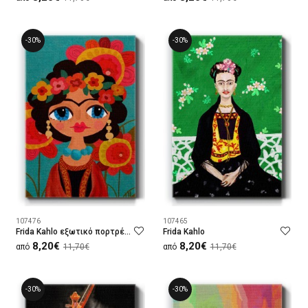
-30%
-30%
107476
107465
Frida Kahlo εξωτικό πορτρέτο
Frida Kahlo
8,20€
8,20€
από
11,70€
από
11,70€
-30%
-30%