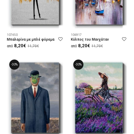
107450
106917
Μπαλαρίνα με μπλέ φόρεμα
Κόλπος του Μανχάταν
8,20€
8,20€
από
11,70€
από
11,70€
-30%
-30%