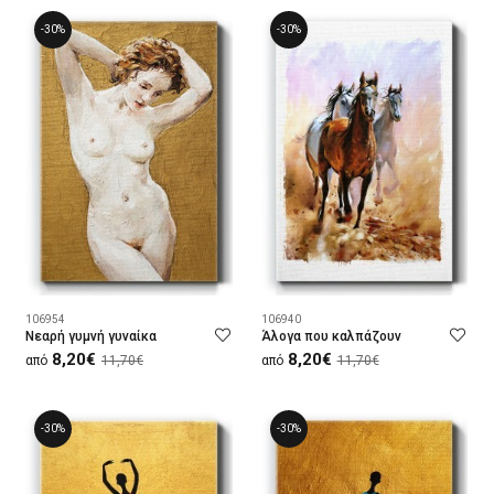
-30%
-30%
106954
106940
Νεαρή γυμνή γυναίκα
Άλογα που καλπάζουν
8,20€
8,20€
από
11,70€
από
11,70€
-30%
-30%