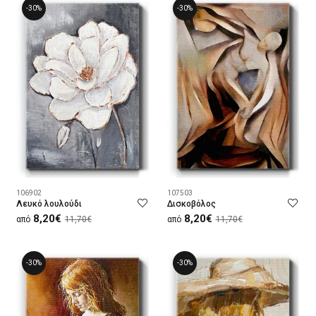
-30%
-30%
106902
107503
Λευκό λουλούδι
Δισκοβόλος
8,20€
8,20€
από
11,70€
από
11,70€
-30%
-30%