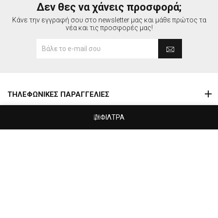
Δεν θες να χάνεις προσφορά;
Κάνε την εγγραφή σου στο newsletter μας και μάθε πρώτος τα
νέα και τις προσφορές μας!
ΤΗΛΕΦΩΝΙΚΕΣ ΠΑΡΑΓΓΕΛΙΕΣ
ΠΛΗΡΟΦΟΡΙΕΣ
ΦΙΛΤΡΑ
ΛΟΓΑΡΙΑΣΜΟΣ
Πίνακες
ΠΡΟΪΟΝΤΑ
Abstract
(180)
ΣΥΝΕΡΓΑΣΙΕΣ
Art Photos
(104)
Metallic Gold - Pearl
(89)
ΠΙΣΤΟΠΟΙΗΣΕΙΣ
Vintage
(131)
Ασπρόμαυρα
(287)