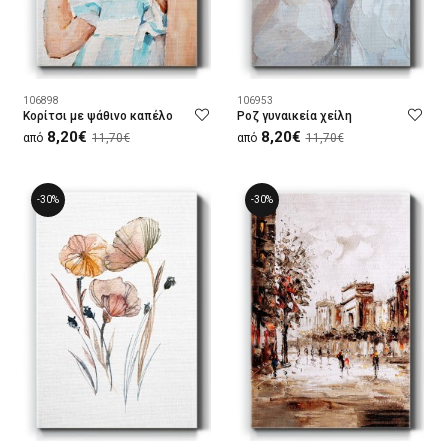
106898
106953
Κορίτσι με ψάθινο καπέλο
Ροζ γυναικεία χείλη
8,20€
8,20€
από
11,70€
από
11,70€
-30%
-30%