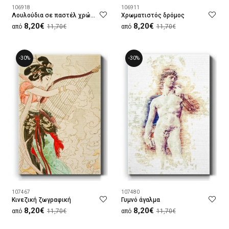
106918
106911
Λουλούδια σε παστέλ χρώματα
Χρωματιστός δρόμος
8,20€
8,20€
από
11,70€
από
11,70€
-30%
-30%
107467
107480
Κινεζική ζωγραφική
Γυμνό άγαλμα
8,20€
8,20€
από
11,70€
από
11,70€