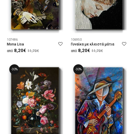
107486
106950
Mona Lisa
Γυναίκα με κλειστά μάτια
8,20€
8,20€
από
11,70€
από
11,70€
-30%
-30%