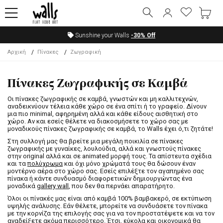
Sunshine your Walls
-30%
Off
Αρχική
Πίνακες
Ζωγραφική
Πίνακες Ζωγραφικής σε Καμβά
Οι πίνακες ζωγραφικής σε καμβά, γνωστών και μη καλλιτεχνών,
αναδεικνύουν τέλεια κάθε χώρο σε ένα σπίτι ή το γραφείο. Δίνουν
μια πιο minimal, αφηρημένη αλλά και κάθε είδους αισθητική στο
χώρο. Αν και εσείς θέλετε να διακοσμήσετε το χώρο σας με
μοναδικούς πίνακες ζωγραφικής σε καμβά, το Walls έχει ό,τι ζητάτε!
Στη συλλογή μας θα βρείτε μια μεγάλη ποικιλία σε πίνακες
ζωγραφικής με γυναίκες, λουλούδια, αλλά και γνωστούς πίνακες
στην original αλλά και σε animated μορφή τους. Τα απίστευτα σχέδια
και τα
πολύχρωμα
και όχι μόνο χρώματά τους θα δώσουν έναν
μοντέρνο αέρα στο χώρο σας. Εσείς επιλέξτε τον αγαπημένο σας
πίνακα ή κάντε συνδυασμό διαφορετικών δημιουργώντας ένα
μοναδικά
gallery wall
, που δεν θα περνάει απαρατήρητο.
Όλοι οι πίνακές μας είναι από καμβά 100% βαμβακερό, σε εκτύπωση
υψηλής ανάλυσης. Εάν θέλετε, μπορείτε να συνδυάσετε τον πίνακα
με την κορνίζα της επιλογής σας για να τον προστατέψετε και να τον
αναδείξετε ακόμα περισσότερο. Έτσι, εύκολα και οικονομικά θα