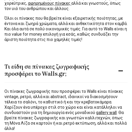
χορεύτριες,
αφηρημένους πίνακες
αλλά και γνωστούς, όπως
τον υιό του ανθρώπου και άλλους.
Όλοι οι πίνακες που θα βρείτε είναι εξαιρετικής ποιότητας, με
έντονα και ζωηρά χρώματα, αλλά και ανθεκτικότητα στον καμβά.
Και όλα αυτά σε πολύ οικονομικές τιμές. Για αυτό το Walls είναι η
πιο value for money επιλογή για εσάς, καθώς συνδυάζει την
άριστη ποιότητα στις πιο χαμηλές τιμές!
Τι είδη σε πίνακες ζωγραφικής
προσφέρει το Walls.gr;
Οι πίνακες ζωγραφικής που προσφέρει το Walls είναι πίνακες
vintage, ρετρό, αλλά και abstract, ιδανικοί να διακοσμήσουν
τέλεια το σαλόνι, το καθιστικό ή και την κρεβατοκάμαρα.
Χαρίζουν ένα υπέροχο στιλ στο χώρο και είναι κατάλληλοι να
συνδυαστούν για τη δημιουργία ενός μοναδικού
gallery wall
. Θα
βρείτε πίνακες ζωγραφικής και γνωστών καλλιτεχνών, όπως
τη Μόνα Λίζα σε καρτούν ή και ρετρό εκτύπωση, αλλά και πολλά
άλλα!