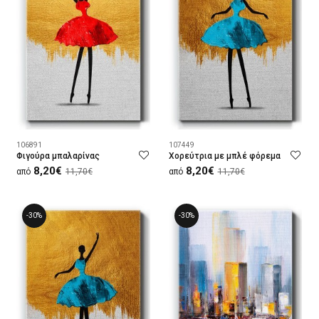
106891
107449
Φιγούρα μπαλαρίνας
Χορεύτρια με μπλέ φόρεμα
8,20€
8,20€
από
11,70€
από
11,70€
-30%
-30%