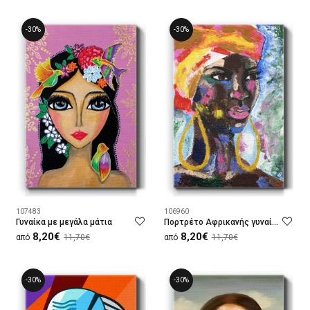
-30%
-30%
107483
106960
Γυναίκα με μεγάλα μάτια
Πορτρέτο Αφρικανής γυναίκας
8,20€
8,20€
από
11,70€
από
11,70€
-30%
-30%