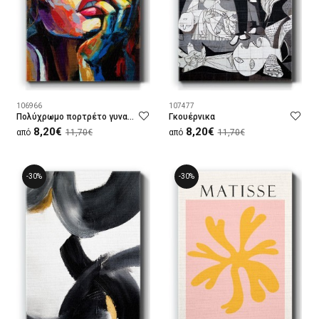
106966
107477
Πολύχρωμο πορτρέτο γυναίκας
Γκουέρνικα
8,20€
8,20€
από
11,70€
από
11,70€
-30%
-30%