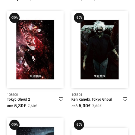
-30%
-30%
108500
108501
Tokyo Ghoul 2
Ken Kaneki, Tokyo Ghoul
5,30€
5,30€
από
7,60€
από
7,60€
-30%
-30%