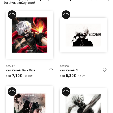
θα είναι εκπληκτικό!
-30%
-30%
108492
108508
Ken Kaneki Dark Vibe
Ken Kaneki 3
7,10€
5,30€
από
10,10€
από
7,60€
-30%
-30%