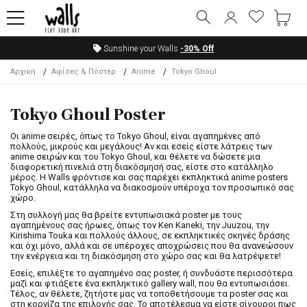
Sunshine your Walls
-30%
Off
Αρχική
Αφίσες & Πόστερ
Anime
Tokyo Ghoul
Tokyo Ghoul Poster
Οι anime σειρές, όπως το Tokyo Ghoul, είναι αγαπημένες από
πολλούς, μικρούς και μεγάλους! Αν και εσείς είστε λάτρεις των
anime σειρών και του Tokyo Ghoul, και θέλετε να δώσετε μια
διαφορετική πινελιά στη διακόσμησή σας, είστε στο κατάλληλο
μέρος. Η Walls φρόντισε και σας παρέχει εκπληκτικά anime posters
Tokyo Ghoul, κατάλληλα να διακοσμούν υπέροχα τον προσωπικό σας
χώρο.
Στη συλλογή μας θα βρείτε εντυπωσιακά poster με τους
αγαπημένους σας ήρωες, όπως τον Ken Kaneki, την Juuzou, την
Kirishima Touka και πολλούς άλλους, σε εκπληκτικές σκηνές δράσης
και όχι μόνο, αλλά και σε υπέροχες αποχρώσεις που θα ανανεώσουν
την ενέργεια και τη διακόσμηση στο χώρο σας και θα λατρέψετε!
Εσείς, επιλέξτε το αγαπημένο σας poster, ή συνδυάστε περισσότερα
μαζί και φτιάξετε ένα εκπληκτικό gallery wall, που θα εντυπωσιάσει.
Τέλος, αν θέλετε, ζητήστε μας να τοποθετήσουμε τα poster σας και
στη κορνίζα της επιλογής σας. Το αποτέλεσμα να είστε σίγουροι πως