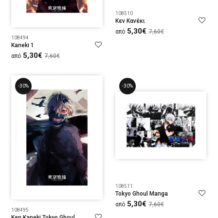
108510
Κεν Κανέκι
5,30€
από
7,60€
108494
Kaneki 1
5,30€
από
7,60€
-30%
-30%
108511
Tokyo Ghoul Manga
5,30€
από
7,60€
108495
Ken Kaneki Tokyo Ghoul