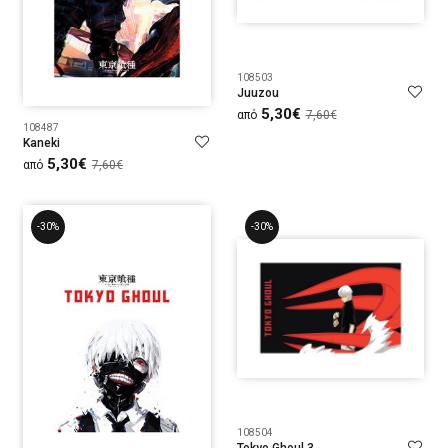
108503
Juuzou
5,30€
από
7,60€
108487
Kaneki
5,30€
από
7,60€
-30%
-30%
108504