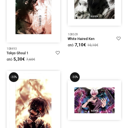
108509
White Haired Ken
7,10€
από
10,10€
108493
Tokyo Ghoul 1
5,30€
από
7,60€
-30%
-30%