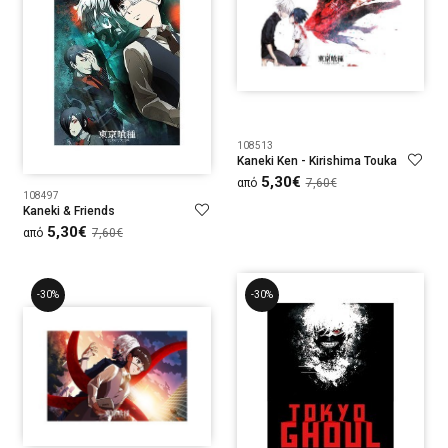
108513
Kaneki Ken - Kirishima Touka
5,30€
από
7,60€
108497
Kaneki & Friends
5,30€
από
7,60€
-30%
-30%