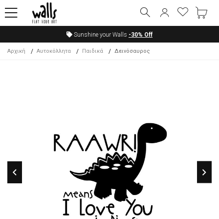
Sunshine your Walls
-30%
Off
Αρχική
Αυτοκόλλητα
Παιδικά
Δεινόσαυρος