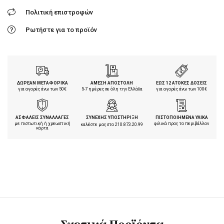
Πολιτική επιστροφών
Ρωτήστε για το προϊόν
ΔΩΡΕΑΝ ΜΕΤΑΦΟΡΙΚΑ
ΑΜΕΣΗ ΑΠΟΣΤΟΛΗ
ΕΩΣ 12 ΑΤΟΚΕΣ ΔΟΣΕΙΣ
για αγορές άνω των 50€
5-7 ημέρες σε όλη την Ελλάδα
για αγορές άνω των 100€
ΑΣΦΑΛΕΙΣ ΣΥΝΑΛΛΑΓΕΣ
ΣΥΝΕΧΗΣ ΥΠΟΣΤΗΡΙΞΗ
ΠΙΣΤΟΠΟΙΗΜΕΝΑ ΥΛΙΚΑ
με πιστωτική ή χρεωστική
φιλικά προς το περιβάλλον
καλέστε μας στο
210.873.20.99
κάρτα