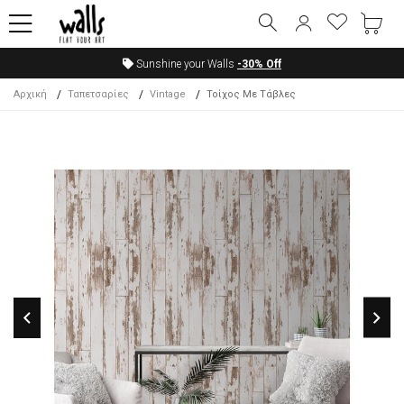
Sunshine your Walls
-30%
Off
Αρχική
Ταπετσαρίες
Vintage
Τοίχος Με Τάβλες