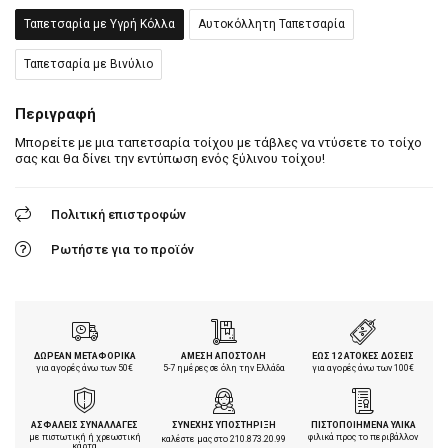
Ταπετσαρία με Υγρή Κόλλα
Αυτοκόλλητη Ταπετσαρία
Ταπετσαρία με Βινύλιο
Περιγραφή
Μπορείτε με μια ταπετσαρία τοίχου με τάβλες να ντύσετε το τοίχο
σας και θα δίνει την εντύπωση ενός ξύλινου τοίχου!
Πολιτική επιστροφών
Ρωτήστε για το προϊόν
ΔΩΡΕΑΝ ΜΕΤΑΦΟΡΙΚΑ
ΑΜΕΣΗ ΑΠΟΣΤΟΛΗ
ΕΩΣ 12 ΑΤΟΚΕΣ ΔΟΣΕΙΣ
για αγορές άνω των 50€
5-7 ημέρες σε όλη την Ελλάδα
για αγορές άνω των 100€
ΑΣΦΑΛΕΙΣ ΣΥΝΑΛΛΑΓΕΣ
ΣΥΝΕΧΗΣ ΥΠΟΣΤΗΡΙΞΗ
ΠΙΣΤΟΠΟΙΗΜΕΝΑ ΥΛΙΚΑ
με πιστωτική ή χρεωστική
φιλικά προς το περιβάλλον
καλέστε μας στο
210.873.20.99
κάρτα