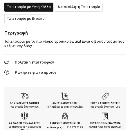
Ταπετσαρία με Υγρή Κόλλα
Αυτοκόλλητη Ταπετσαρία
Ταπετσαρία με Βινύλιο
Περιγραφή
Ταπετσαρία με το πιο γλυκό τροπικό ζωάκι! Είναι ο βραδύποδας που
κλέβει καρδιές!
Πολιτική επιστροφών
Ρωτήστε για το προϊόν
ΔΩΡΕΑΝ ΜΕΤΑΦΟΡΙΚΑ
ΑΜΕΣΗ ΑΠΟΣΤΟΛΗ
ΕΩΣ 12 ΑΤΟΚΕΣ ΔΟΣΕΙΣ
για αγορές άνω των 50€
5-7 ημέρες σε όλη την Ελλάδα
για αγορές άνω των 100€
ΑΣΦΑΛΕΙΣ ΣΥΝΑΛΛΑΓΕΣ
ΣΥΝΕΧΗΣ ΥΠΟΣΤΗΡΙΞΗ
ΠΙΣΤΟΠΟΙΗΜΕΝΑ ΥΛΙΚΑ
με πιστωτική ή χρεωστική
φιλικά προς το περιβάλλον
καλέστε μας στο
210.873.20.99
κάρτα