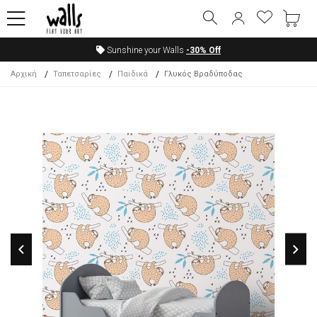
Sunshine your Walls
-30%
Off
Αρχική
Ταπετσαρίες
Παιδικά
Γλυκός Βραδύποδας