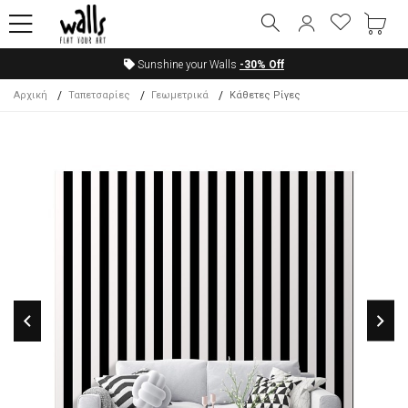
Sunshine your Walls
-30%
Off
Αρχική
Ταπετσαρίες
Γεωμετρικά
Κάθετες Ρίγες