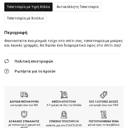
Ταπετσαρία με Υγρή Κόλλα
Αυτοκόλλητη Ταπετσαρία
Ταπετσαρία με Βινύλιο
Περιγραφή
Φανταστείτε ένα μίνιμαλ τοίχο στο σπίτι σας, ταπετσαρία με μαύρες
και λευκές γραμμές, θα δώσει ένα διαφορετικό ύφος στο σπίτι σας!
Πολιτική επιστροφών
Ρωτήστε για το προϊόν
ΔΩΡΕΑΝ ΜΕΤΑΦΟΡΙΚΑ
ΑΜΕΣΗ ΑΠΟΣΤΟΛΗ
ΕΩΣ 12 ΑΤΟΚΕΣ ΔΟΣΕΙΣ
για αγορές άνω των 50€
5-7 ημέρες σε όλη την Ελλάδα
για αγορές άνω των 100€
ΑΣΦΑΛΕΙΣ ΣΥΝΑΛΛΑΓΕΣ
ΣΥΝΕΧΗΣ ΥΠΟΣΤΗΡΙΞΗ
ΠΙΣΤΟΠΟΙΗΜΕΝΑ ΥΛΙΚΑ
με πιστωτική ή χρεωστική
φιλικά προς το περιβάλλον
καλέστε μας στο
210.873.20.99
κάρτα