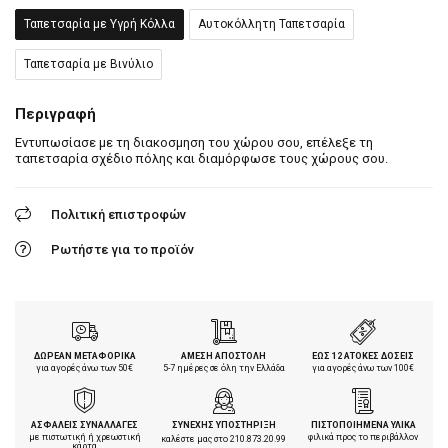
Ταπετσαρία με Υγρή Κόλλα
Αυτοκόλλητη Ταπετσαρία
Ταπετσαρία με Βινύλιο
Περιγραφή
Εντυπωσίασε με τη διακοσμηση του χώρου σου, επέλεξε τη
ταπετσαρία σχέδιο πόλης και διαμόρφωσε τους χώρους σου.
Πολιτική επιστροφών
Ρωτήστε για το προϊόν
ΔΩΡΕΑΝ ΜΕΤΑΦΟΡΙΚΑ
ΑΜΕΣΗ ΑΠΟΣΤΟΛΗ
ΕΩΣ 12 ΑΤΟΚΕΣ ΔΟΣΕΙΣ
για αγορές άνω των 50€
5-7 ημέρες σε όλη την Ελλάδα
για αγορές άνω των 100€
ΑΣΦΑΛΕΙΣ ΣΥΝΑΛΛΑΓΕΣ
ΣΥΝΕΧΗΣ ΥΠΟΣΤΗΡΙΞΗ
ΠΙΣΤΟΠΟΙΗΜΕΝΑ ΥΛΙΚΑ
με πιστωτική ή χρεωστική
φιλικά προς το περιβάλλον
καλέστε μας στο
210.873.20.99
κάρτα