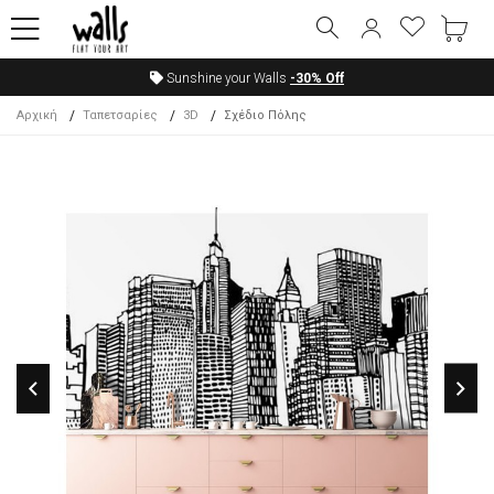
Sunshine your Walls
-30%
Off
Αρχική
Ταπετσαρίες
3D
Σχέδιο Πόλης