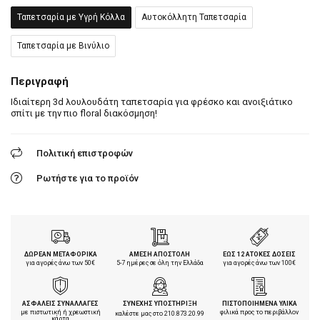
Ταπετσαρία με Υγρή Κόλλα
Αυτοκόλλητη Ταπετσαρία
Ταπετσαρία με Βινύλιο
Περιγραφή
Ιδιαίτερη 3d λουλουδάτη ταπετσαρία για φρέσκο και ανοιξιάτικο
σπίτι με την πιο floral διακόσμηση!
Πολιτική επιστροφών
Ρωτήστε για το προϊόν
ΔΩΡΕΑΝ ΜΕΤΑΦΟΡΙΚΑ
ΑΜΕΣΗ ΑΠΟΣΤΟΛΗ
ΕΩΣ 12 ΑΤΟΚΕΣ ΔΟΣΕΙΣ
για αγορές άνω των 50€
5-7 ημέρες σε όλη την Ελλάδα
για αγορές άνω των 100€
ΑΣΦΑΛΕΙΣ ΣΥΝΑΛΛΑΓΕΣ
ΣΥΝΕΧΗΣ ΥΠΟΣΤΗΡΙΞΗ
ΠΙΣΤΟΠΟΙΗΜΕΝΑ ΥΛΙΚΑ
με πιστωτική ή χρεωστική
φιλικά προς το περιβάλλον
καλέστε μας στο
210.873.20.99
κάρτα