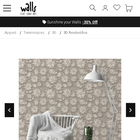
Sunshine your Walls
-30%
Off
Αρχική
Ταπετσαρίες
3D
3D Λουλούδια