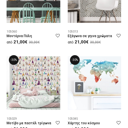
105060
105013
Μοντέρνα Πόλη
Εξάγωνα σε γηινα χρώματα
21,00€
21,00€
από
30,00€
από
30,00€
-30%
-30%
105029
105045
Μοτίβο με παστέλ τρίγωνα
Χάρτης του κόσμου