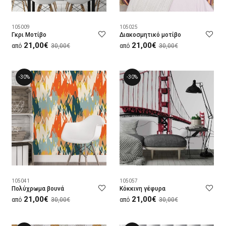
105009
105025
Γκρι Μοτίβο
Διακοσμητικό μοτίβο
21,00€
21,00€
από
30,00€
από
30,00€
-30%
-30%
105041
105057
Πολύχρωμα βουνά
Κόκκινη γέφυρα
21,00€
21,00€
από
30,00€
από
30,00€