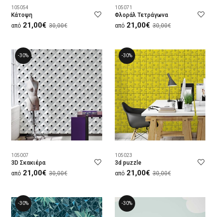
105054
105071
Κάτοψη
Φλοράλ Τετράγωνα
21,00€
21,00€
από
30,00€
από
30,00€
-30%
-30%
105007
105023
3D Σκακιέρα
3d puzzle
21,00€
21,00€
από
30,00€
από
30,00€
-30%
-30%