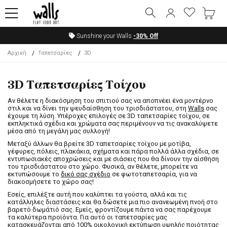
Sunshine your Walls
-30%
Off
Αρχική
Ταπετσαρίες
3D
3D Tαπετσαρίες Tοίχου
Αν θέλετε η διακόσμηση του σπιτιού σας να αποπνέει ένα μοντέρνο
στιλ και να δίνει την ψευδαίσθηση του τρισδιάστατου, στη
Walls
σας
έχουμε τη λύση. Υπέροχες επιλογές σε 3D ταπετσαρίες τοίχου, σε
εκπληκτικά σχέδια και χρώματα σας περιμένουν να τις ανακαλύψετε
μέσα από τη μεγάλη μας συλλογή!
Μεταξύ άλλων θα βρείτε 3D ταπετσαρίες τοίχου με μοτίβα,
γέφυρες, πόλεις, πλακάκια, σχήματα και πάρα πολλά άλλα σχέδια, σε
εντυπωσιακές αποχρώσεις και με σιάσεις που θα δίνουν την αίσθηση
του τρισδιάστατου στο χώρο. Φυσικά, αν θέλετε, μπορείτε να
εκτυπώσουμε το
δικό σας σχέδιο
σε φωτοταπετσαρία, για να
διακοσμήσετε το χώρο σας!
Εσείς, επιλέξτε αυτή που καλύπτει τα γούστα, αλλά και τις
κατάλληλες διαστάσεις και θα δώσετε μια πιο ανανεωμένη πνοή στο
βαρετό δωμάτιό σας. Εμείς, φροντίζουμε πάντα να σας παρέχουμε
τα καλύτερα προϊόντα. Για αυτό οι ταπετσαρίες μας
κατασκευάζονται από 100% οικολογική εκτύπωση υψηλής ποιότητας