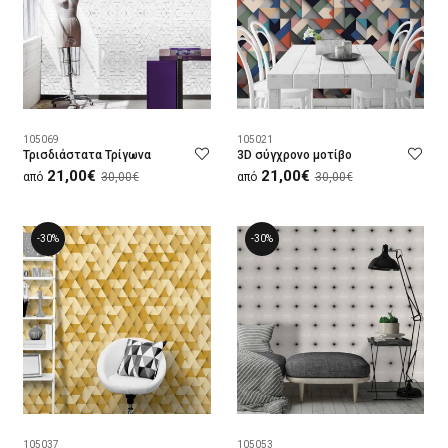
105069
105021
Τρισδιάστατα Τρίγωνα
3D σύγχρονο μοτίβο
21,00€
21,00€
από
30,00€
από
30,00€
-30%
-30%
105037
105053