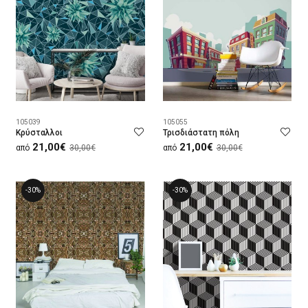
105039
105055
Κρύσταλλοι
Τρισδιάστατη πόλη
21,00€
21,00€
από
30,00€
από
30,00€
-30%
-30%