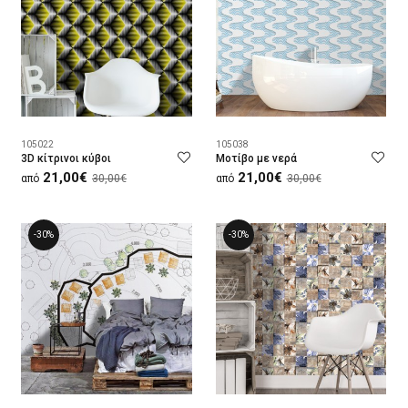
105022
105038
3D κίτρινοι κύβοι
Μοτίβο με νερά
21,00€
21,00€
από
30,00€
από
30,00€
-30%
-30%