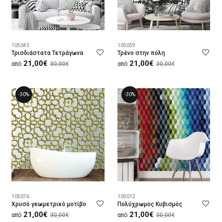
105043
105059
Τρισδιάστατα Τετράγωνα
Τρένο στην πόλη
21,00€
21,00€
από
30,00€
από
30,00€
-30%
-30%
105076
105012
Χρυσό γεωμετρικό μοτίβο
Πολύχρωμος Κυβισμός
21,00€
21,00€
από
30,00€
από
30,00€