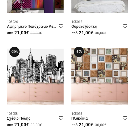
105026
105042
Αφηρημένο Πολύχρωμο Ρετρό Μοτίβο
Ουρανοξύστες
21,00€
21,00€
από
30,00€
από
30,00€
-30%
-30%
105058
105075
Σχέδιο Πόλης
Πλακάκια
21,00€
21,00€
από
30,00€
από
30,00€