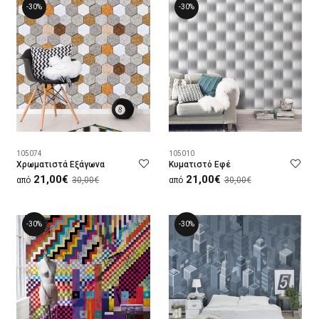
-30%
-30%
105074
105010
Χρωματιστά Εξάγωνα
Κυματιστό Εφέ
21,00€
21,00€
από
30,00€
από
30,00€
-30%
-30%