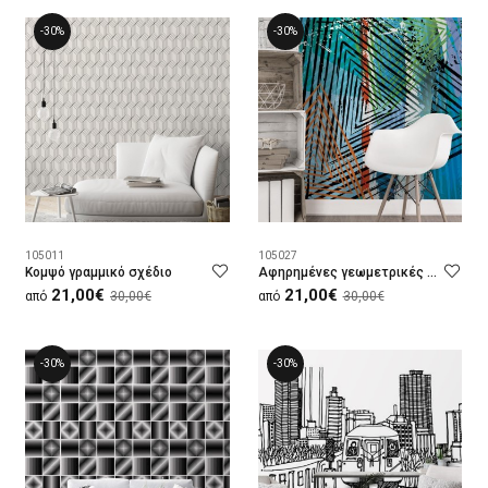
-30%
-30%
105011
105027
Κομψό γραμμικό σχέδιο
Αφηρημένες γεωμετρικές γραμμές
21,00€
21,00€
από
30,00€
από
30,00€
-30%
-30%