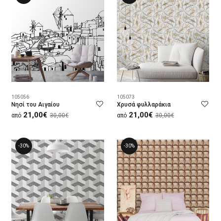
105056
105073
Νησί του Αιγαίου
Χρυσά φυλλαράκια
21,00€
21,00€
από
30,00€
από
30,00€
-30%
-30%