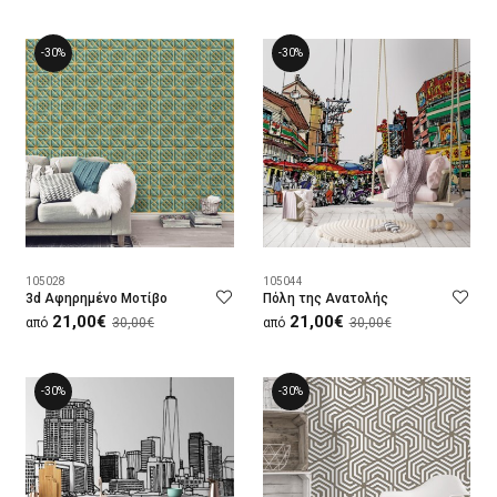
-30%
-30%
105028
105044
3d Aφηρημένο Mοτίβο
Πόλη της Ανατολής
21,00€
21,00€
από
30,00€
από
30,00€
-30%
-30%