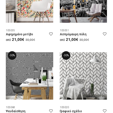
105035
105051
Αφηρημένο μοτίβο
Ασπρόμαυρη πόλη
21,00€
21,00€
από
30,00€
από
30,00€
-30%
-30%
105068
105020
Ψευδαίσθηση
Γραφικό σχέδιο