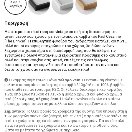
Χωρίς
κορνίζα
Περιγραφή
Δώστε μια πιο ιδιαίτερη και vintage οπτική στη διακόσμηση του
αγαπημένου σας χώρου, με τον πίνακα σε καμβά του Paul Cezanne
"The Drinker". Η επιβλητική φιγούρα του άνδρα που καπνίζει και πίνει,
αλλά και οι σκούρες αποχρώσεις του χώρου, θα δώσουν έναν
ξεχωριστό χαρακτήρα στη διακόσμησή σας, που θα κλέψει τις
εντυπώσεις όλων! Αποτελεί μια εξαιρετική προσθήκη στο καθιστικό,
αλλά και στην κουζίνα σας. Απλά, επιλέξτε τις κατάλληλες
διαστάσεις και την κορνίζα που θα τοποθετήσετε τον πίνακα και
δείτε το χώρο σας να ανανεώνεται εκπληκτικά!
Ο καμβάς συμπεριλαμβάνει
τελάρο 2cm
. H εκτύπωση γίνεται με
μελάνια κορυφαίας ποιότητας σε καμβά 310g/m² από 100% βαμβάκι
που διαθέτει πιστοποίηση FSC. Οι ξύλινες διακοσμητικές κορνίζες
είναι από ξύλο πεύκου σε λευκό ή μαύρο χρώμα και φυσικό χρώμα
από ξύλο Αγιούς,
πάχους 3cm
. Η πλάτη ανοίγει εύκολα στο πίσω
μέρος χρησιμοποιώντας μεταλλικά κλιπ που γυρίζουν στο πλάι.
Σημαντικό
: Πολλές φορές τα χρώματα της οθόνης του υπολογιστή ή
των φορητών συσκευών (κινητό, tablet κ.λπ.) παρουσιάζουν απόκλιση
από τα χρώματα της εκτύπωσης των φωτογραφιών. Για αυτό, καλό
είναι να ρυθμίσετε τα χρώματα και το φωτισμό της οθόνης σας,
ώστε να βλέπετε τα χρώματα με ακρίβεια!