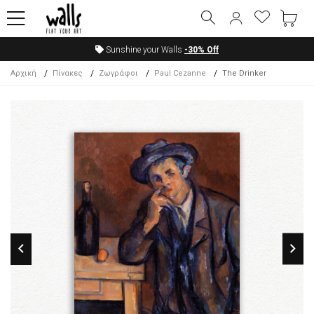
Sunshine your Walls
-30%
Off
Αρχική
Πίνακες
Ζωγράφοι
Paul Cezanne
The Drinker