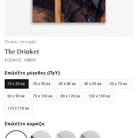
Πίνακες σε καμβά
The Drinker
ΚΩΔΙΚΟΣ: 108695
Επιλέξτε μέγεθος (ΠxΥ):
15 x 20 εκ.
20 x 30 εκ.
30 x 40 εκ.
40 x 50 εκ.
50 x 70 εκ.
60 x 90 εκ.
70 x 100 εκ.
80 x 120 εκ.
100 x 150 εκ.
115 x 170 εκ.
Επιλέξτε κορνίζα: