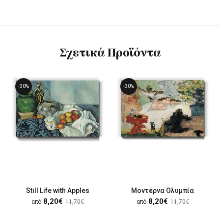
Σχετικά Προϊόντα
-30%
-30%
Still Life with Apples
Μοντέρνα Ολυμπία
8,20€
8,20€
από
11,70€
από
11,70€