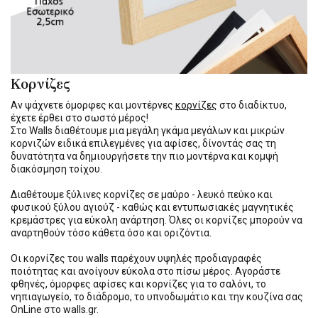
Κορνίζες
Αν ψάχνετε όμορφες και μοντέρνες
κορνίζες
στο διαδίκτυο,
έχετε έρθει στο σωστό μέρος!
Στο Walls διαθέτουμε μια μεγάλη γκάμα μεγάλων και μικρών
κορνιζών ειδικά επιλεγμένες για αφίσες, δίνοντάς σας τη
δυνατότητα να δημιουργήσετε την πιο μοντέρνα και κομψή
διακόσμηση τοίχου.
Διαθέτουμε ξύλινες κορνίζες σε μαύρο - λευκό πεύκο και
φυσικού ξύλου αγιούζ - καθώς και εντυπωσιακές μαγνητικές
κρεμάστρες για εύκολη ανάρτηση. Όλες οι κορνίζες μπορούν να
αναρτηθούν τόσο κάθετα όσο και οριζόντια.
Οι κορνίζες του walls παρέχουν υψηλές προδιαγραφές
ποιότητας και ανοίγουν εύκολα στο πίσω μέρος. Αγοράστε
φθηνές, όμορφες αφίσες και κορνίζες για το σαλόνι, το
νηπιαγωγείο, το διάδρομο, το υπνοδωμάτιο και την κουζίνα σας
OnLine στο walls.gr.