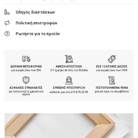
Οδηγός διαστάσεων
Πολιτική επιστροφών
Ρωτήστε για το προϊόν
ΔΩΡΕΑΝ ΜΕΤΑΦΟΡΙΚΑ
ΑΜΕΣΗ ΑΠΟΣΤΟΛΗ
ΕΩΣ 12 ΑΤΟΚΕΣ ΔΟΣΕΙΣ
για αγορές άνω των 50€
5-7 ημέρες σε όλη την Ελλάδα
για αγορές άνω των 100€
ΑΣΦΑΛΕΙΣ ΣΥΝΑΛΛΑΓΕΣ
ΣΥΝΕΧΗΣ ΥΠΟΣΤΗΡΙΞΗ
ΠΙΣΤΟΠΟΙΗΜΕΝΑ ΥΛΙΚΑ
με πιστωτική ή χρεωστική
φιλικά προς το περιβάλλον
καλέστε μας στο
210.873.20.99
κάρτα