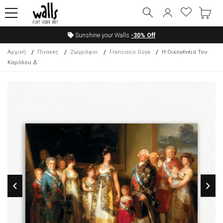
Sunshine your Walls
-30%
Off
Αρχική
Πίνακες
Ζωγράφοι
Francisco Goya
Η Οικογένεια Του
Καρόλου Δ΄