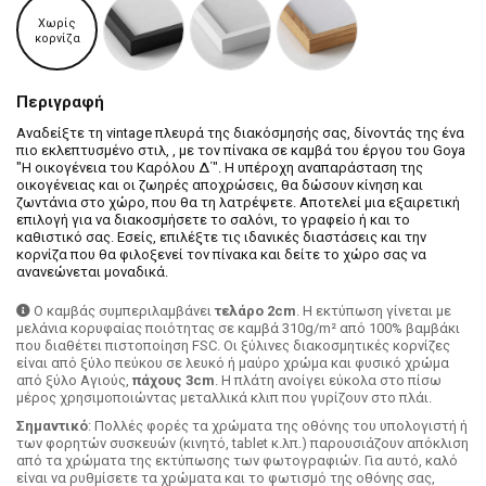
Χωρίς
κορνίζα
Περιγραφή
Αναδείξτε τη vintage πλευρά της διακόσμησής σας, δίνοντάς της ένα
πιο εκλεπτυσμένο στιλ, , με τον πίνακα σε καμβά του έργου του Goya
"Η οικογένεια του Καρόλου Δ΄". Η υπέροχη αναπαράσταση της
οικογένειας και οι ζωηρές αποχρώσεις, θα δώσουν κίνηση και
ζωντάνια στο χώρο, που θα τη λατρέψετε. Αποτελεί μια εξαιρετική
επιλογή για να διακοσμήσετε το σαλόνι, το γραφείο ή και το
καθιστικό σας. Εσείς, επιλέξτε τις ιδανικές διαστάσεις και την
κορνίζα που θα φιλοξενεί τον πίνακα και δείτε το χώρο σας να
ανανεώνεται μοναδικά.
Ο καμβάς συμπεριλαμβάνει
τελάρο 2cm
. H εκτύπωση γίνεται με
μελάνια κορυφαίας ποιότητας σε καμβά 310g/m² από 100% βαμβάκι
που διαθέτει πιστοποίηση FSC. Οι ξύλινες διακοσμητικές κορνίζες
είναι από ξύλο πεύκου σε λευκό ή μαύρο χρώμα και φυσικό χρώμα
από ξύλο Αγιούς,
πάχους 3cm
. Η πλάτη ανοίγει εύκολα στο πίσω
μέρος χρησιμοποιώντας μεταλλικά κλιπ που γυρίζουν στο πλάι.
Σημαντικό
: Πολλές φορές τα χρώματα της οθόνης του υπολογιστή ή
των φορητών συσκευών (κινητό, tablet κ.λπ.) παρουσιάζουν απόκλιση
από τα χρώματα της εκτύπωσης των φωτογραφιών. Για αυτό, καλό
είναι να ρυθμίσετε τα χρώματα και το φωτισμό της οθόνης σας,