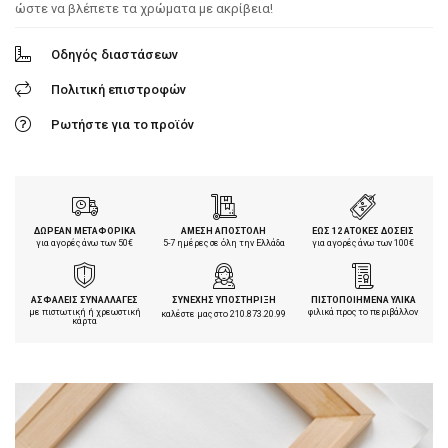
ώστε να βλέπετε τα χρώματα με ακρίβεια!
Οδηγός διαστάσεων
Πολιτική επιστροφών
Ρωτήστε για το προϊόν
ΔΩΡΕΑΝ ΜΕΤΑΦΟΡΙΚΑ
ΑΜΕΣΗ ΑΠΟΣΤΟΛΗ
ΕΩΣ 12 ΑΤΟΚΕΣ ΔΟΣΕΙΣ
για αγορές άνω των 50€
5-7 ημέρες σε όλη την Ελλάδα
για αγορές άνω των 100€
ΑΣΦΑΛΕΙΣ ΣΥΝΑΛΛΑΓΕΣ
ΣΥΝΕΧΗΣ ΥΠΟΣΤΗΡΙΞΗ
ΠΙΣΤΟΠΟΙΗΜΕΝΑ ΥΛΙΚΑ
με πιστωτική ή χρεωστική
φιλικά προς το περιβάλλον
καλέστε μας στο
210.873.20.99
κάρτα