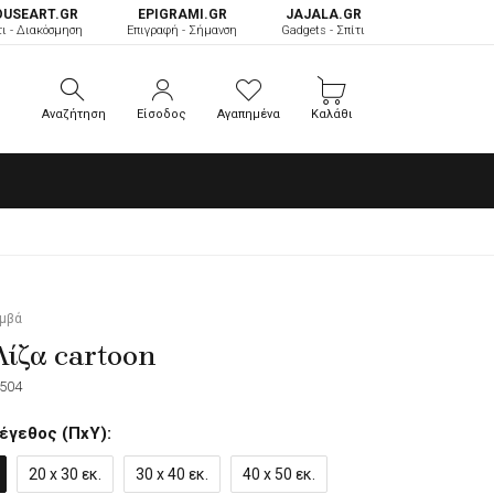
OUSEART.GR
ΕPIGRAMI.GR
JAJALA.GR
τι - Διακόσμηση
Επιγραφή - Σήμανση
Gadgets - Σπίτι
Αναζήτηση
Είσοδος
Αγαπημένα
Καλάθι
Αναζήτηση
Είσοδος
Αγαπημένα
Καλάθι
αμβά
ίζα cartoon
504
έγεθος (ΠxΥ):
20 x 30 εκ.
30 x 40 εκ.
40 x 50 εκ.