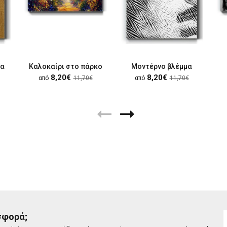
κα
Καλοκαίρι στο πάρκο
Μοντέρνο βλέμμα
8,20€
8,20€
από
11,70€
από
11,70€
σφορά;