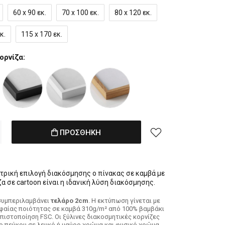
60 x 90 εκ.
70 x 100 εκ.
80 x 120 εκ.
κ.
115 x 170 εκ.
ορνίζα:
ΠΡΟΣΘΗΚΗ
ντρική επιλογή διακόσμησης ο πίνακας σε καμβά με
α σε cartoon είναι η ιδανική λύση διακόσμησης.
συμπεριλαμβάνει
τελάρο 2cm
. H εκτύπωση γίνεται με
φαίας ποιότητας σε καμβά 310g/m² από 100% βαμβάκι
 πιστοποίηση FSC. Οι ξύλινες διακοσμητικές κορνίζες
λο πεύκου σε λευκό ή μαύρο χρώμα και φυσικό χρώμα