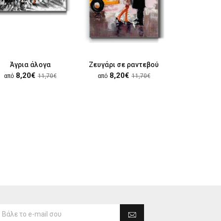
Άγρια άλογα
Ζευγάρι σε ραντεβού
8,20€
8,20€
8,20
από
11,70€
από
11,70€
από