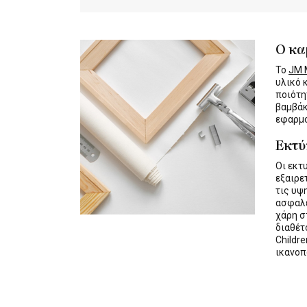
Ο κα
Το
JM M
υλικό 
ποιότη
βαμβάκ
εφαρμο
Εκτ
Οι εκτ
εξαιρε
τις υψ
ασφαλε
χάρη σ
διαθέ
Childre
ικανοπ