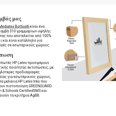
μβάς μας
ediatex Botticelli
είναι ένα
καμβά 310 γραμμαρίων υψηλής
τας που αποτελείται από 100%
ι και είναι κατάλληλο για
γές σε εσωτερικούς χώρους.
ύπωση
υπωτές HP Latex προσφέρουν
τικής ποιότητας εκτυπώσεις, με
ηλότερες προδιαγραφές
ίας για εσωτερικούς χώρους,
τα μελάνια HP Latex Inks που
τουν πιστοποίηση GREENGUARD
n & Schools CertifiedSM3 και
οιούν τα κριτήρια AgBB.