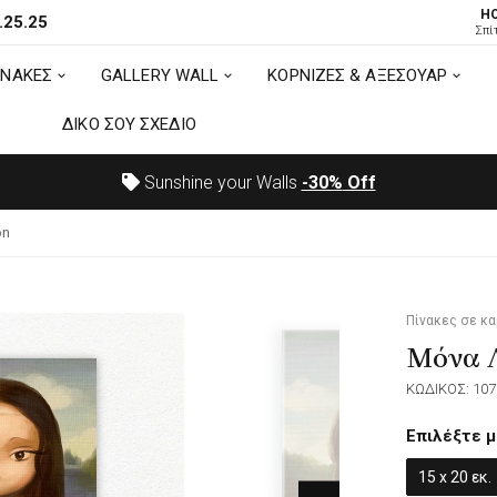
H
.25.25
ΙΝΑΚΕΣ
GALLERY WALL
ΚΟΡΝΙΖΕΣ & ΑΞΕΣΟΥΑΡ
Σπί
ΙΝΑΚΕΣ
GALLERY WALL
ΚΟΡΝΙΖΕΣ & ΑΞΕΣΟΥΑΡ
ΔΙΚΟ ΣΟΥ ΣΧΕΔΙΟ
ΔΙΚΟ ΣΟΥ ΣΧΕΔΙΟ
Sunshine your Walls
-30%
Off
on
Πίνακες σε κ
Μόνα Λ
ΚΩΔΙΚΟΣ: 107
Επιλέξτε μ
15 x 20 εκ.