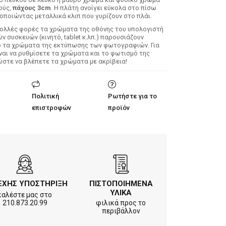
ούς,
πάχους 3cm
. Η πλάτη ανοίγει εύκολα στο πίσω
οποιώντας μεταλλικά κλιπ που γυρίζουν στο πλάι.
Πολλές φορές τα χρώματα της οθόνης του υπολογιστή
 συσκευών (κινητό, tablet κ.λπ.) παρουσιάζουν
ό τα χρώματα της εκτύπωσης των φωτογραφιών. Για
ίναι να ρυθμίσετε τα χρώματα και το φωτισμό της
ώστε να βλέπετε τα χρώματα με ακρίβεια!
Πολιτική
Ρωτήστε για το
επιστροφών
προϊόν
ΕΧΗΣ ΥΠΟΣΤΗΡΙΞΗ
ΠΙΣΤΟΠΟΙΗΜΕΝΑ
ΥΛΙΚΑ
καλέστε μας στο
210.873.20.99
φιλικά προς το
περιβάλλον