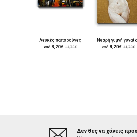
Λευκές παπαρούνες
Νεαρή γυμνή γυναί
8,20€
8,20€
από
11,70€
από
11,70€
Δεν θες να χάνεις προ