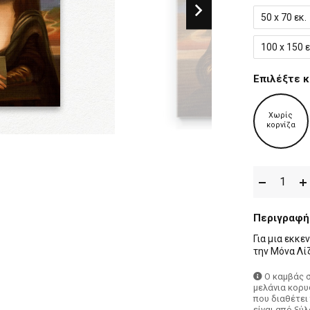
50 x 70 εκ.
100 x 150 ε
Επιλέξτε κ
Χωρίς
κορνίζα
Περιγραφή
Για μια εκκε
την Μόνα Λίζ
Ο καμβάς 
μελάνια κορυ
που διαθέτει
είναι από ξύ