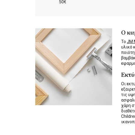
50€
Ο κα
Το
JM M
υλικό 
ποιότη
βαμβάκ
εφαρμο
Εκτ
Οι εκτ
εξαιρε
τις υψ
ασφαλε
χάρη σ
διαθέ
Childre
ικανοπ