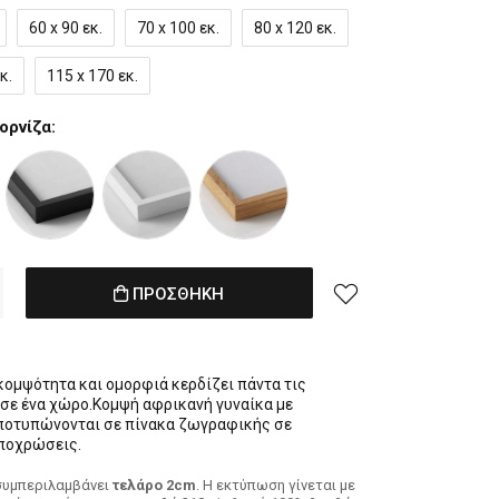
60 x 90 εκ.
70 x 100 εκ.
80 x 120 εκ.
κ.
115 x 170 εκ.
ορνίζα:
ΠΡΟΣΘΗΚΗ
 κομψότητα και ομορφιά κερδίζει πάντα τις
σε ένα χώρο.Κομψή αφρικανή γυναίκα με
ποτυπώνονται σε πίνακα ζωγραφικής σε
ποχρώσεις.
συμπεριλαμβάνει
τελάρο 2cm
. H εκτύπωση γίνεται με