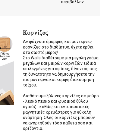
περιβάλλον
Κορνίζες
Αν ψάχνετε όμορφες και μοντέρνες
κορνίζες
στο διαδίκτυο, έχετε έρθει
στο σωστό μέρος!
Στο Walls διαθέτουμε μια μεγάλη γκάμα
μεγάλων και μικρών κορνιζών ειδικά
επιλεγμένες για αφίσες, δίνοντάς σας
τη δυνατότητα να δημιουργήσετε την
πιο μοντέρνα και κομψή διακόσμηση
τοίχου.
Διαθέτουμε ξύλινες κορνίζες σε μαύρο
- λευκό πεύκο και φυσικού ξύλου
αγιούζ - καθώς και εντυπωσιακές
μαγνητικές κρεμάστρες για εύκολη
ανάρτηση. Όλες οι κορνίζες μπορούν
να αναρτηθούν τόσο κάθετα όσο και
οριζόντια.