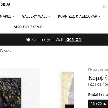
H
.25.25
ΙΝΑΚΕΣ
GALLERY WALL
ΚΟΡΝΙΖΕΣ & ΑΞΕΣΟΥΑΡ
Σπί
ΙΝΑΚΕΣ
GALLERY WALL
ΚΟΡΝΙΖΕΣ & ΑΞΕΣΟΥΑΡ
ΔΙΚΟ ΣΟΥ ΣΧΕΔΙΟ
ΔΙΚΟ ΣΟΥ ΣΧΕΔΙΟ
Sunshine your Walls
-30%
Off
Γυναίκα
Πίνακες σε κ
Κομψή
ΚΩΔΙΚΟΣ: 106
Επιλέξτε μ
15 x 20 εκ.