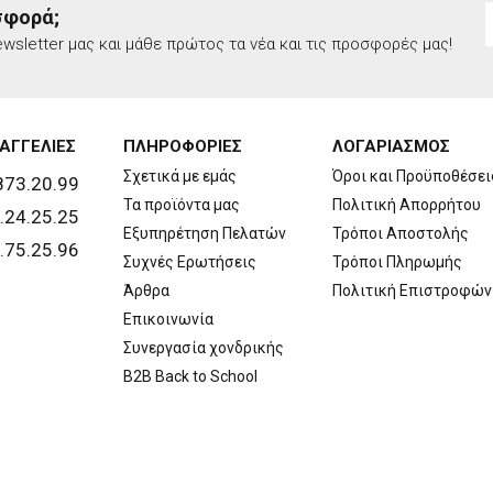
σφορά;
wsletter μας και μάθε πρώτος τα νέα και τις προσφορές μας!
ΑΓΓΕΛΙΕΣ
ΠΛΗΡΟΦΟΡΙΕΣ
ΛΟΓΑΡΙΑΣΜΟΣ
Σχετικά με εμάς
Όροι και Προϋποθέσει
873.20.99
Τα προϊόντα μας
Πολιτική Απορρήτου
.24.25.25
Εξυπηρέτηση Πελατών
Τρόποι Αποστολής
.75.25.96
Συχνές Ερωτήσεις
Τρόποι Πληρωμής
Άρθρα
Πολιτική Επιστροφών
Επικοινωνία
Συνεργασία χονδρικής
B2B Back to School
Copyright © 2026 Walls. All rights reserved | Created by
developNET