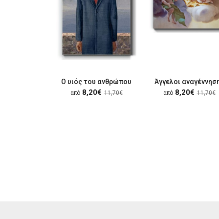
Ο υιός του ανθρώπου
Άγγελοι αναγέννησ
8,20€
8,20€
από
11,70€
από
11,70€