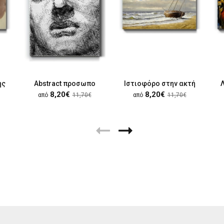
ης
Abstract προσωπο
Ιστιοφόρο στην ακτή
8,20€
8,20€
από
11,70€
από
11,70€