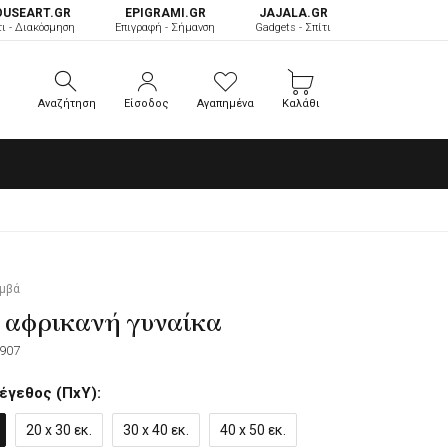
OUSEART.GR
ΕPIGRAMI.GR
JAJALA.GR
τι - Διακόσμηση
Επιγραφή - Σήμανση
Gadgets - Σπίτι
Αναζήτηση
Είσοδος
Αγαπημένα
Καλάθι
Αναζήτηση
Είσοδος
Αγαπημένα
Καλάθι
αμβά
 αφρικανή γυναίκα
907
έγεθος (ΠxΥ):
20 x 30 εκ.
30 x 40 εκ.
40 x 50 εκ.