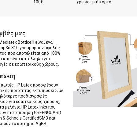
100€
χρεωστική κάρτα
μβάς μας
ediatex Botticelli
είναι ένα
καμβά 310 γραμμαρίων υψηλής
τας που αποτελείται από 100%
ι και είναι κατάλληλο για
γές σε εσωτερικούς χώρους.
ύπωση
υπωτές HP Latex προσφέρουν
τικής ποιότητας εκτυπώσεις, με
ηλότερες προδιαγραφές
ίας για εσωτερικούς χώρους,
τα μελάνια HP Latex Inks που
τουν πιστοποίηση GREENGUARD
n & Schools CertifiedSM3 και
οιούν τα κριτήρια AgBB.