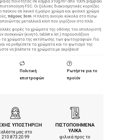
φαίας ποιότητας σε καμβά 310g/m² από 100% βαμβάκι
 πιστοποίηση FSC. Οι ξύλινες διακοσμητικές κορνίζες
λο πεύκου σε λευκό ή μαύρο χρώμα και φυσικό χρώμα
ούς,
πάχους 3cm
. Η πλάτη ανοίγει εύκολα στο πίσω
οποιώντας μεταλλικά κλιπ που γυρίζουν στο πλάι.
Πολλές φορές τα χρώματα της οθόνης του υπολογιστή
 συσκευών (κινητό, tablet κ.λπ.) παρουσιάζουν
ό τα χρώματα της εκτύπωσης των φωτογραφιών. Για
ίναι να ρυθμίσετε τα χρώματα και το φωτισμό της
ώστε να βλέπετε τα χρώματα με ακρίβεια!
Πολιτική
Ρωτήστε για το
επιστροφών
προϊόν
ΕΧΗΣ ΥΠΟΣΤΗΡΙΞΗ
ΠΙΣΤΟΠΟΙΗΜΕΝΑ
ΥΛΙΚΑ
καλέστε μας στο
210.873.20.99
φιλικά προς το