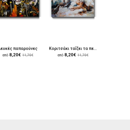
Λευκές παπαρούνες
Κοριτσάκι ταΐζει τα περιστέρια
Πορτρέτο 
8,20€
8,20€
8,20
από
11,70€
από
11,70€
από