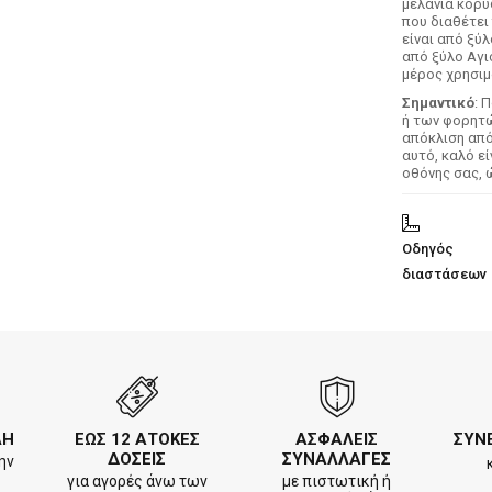
μελάνια κορυ
που διαθέτει
είναι από ξύ
από ξύλο Αγι
μέρος χρησιμ
Σημαντικό
: 
ή των φορητών
απόκλιση απ
αυτό, καλό ε
οθόνης σας, 
Οδηγός
διαστάσεων
ΛΗ
ΕΩΣ 12 ΑΤΟΚΕΣ
ΑΣΦΑΛΕΙΣ
ΣΥΝ
ΔΟΣΕΙΣ
ΣΥΝΑΛΛΑΓΕΣ
ην
για αγορές άνω των
με πιστωτική ή