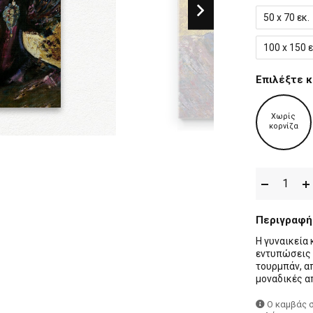
50 x 70 εκ.
100 x 150 ε
Επιλέξτε κ
Χωρίς
κορνίζα
Περιγραφή
Η γυναικεία
εντυπώσεις 
τουρμπάν, α
μοναδικές α
Ο καμβάς 