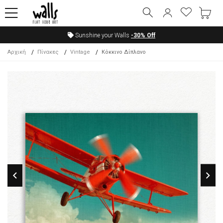
Sunshine your Walls
-30%
Off
Αρχική
Πίνακες
Vintage
Κόκκινο Δίπλανο