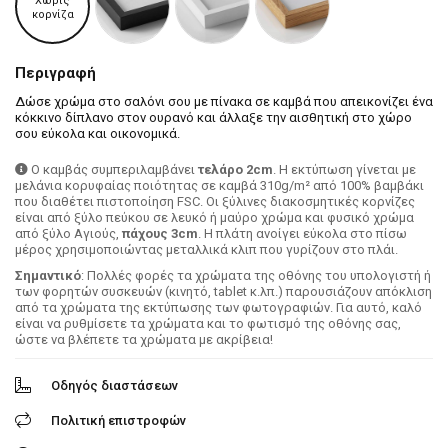
Χωρίς
κορνίζα
Περιγραφή
Δώσε χρώμα στο σαλόνι σου με πίνακα σε καμβά που απεικονίζει ένα
κόκκινο δίπλανο στον ουρανό και άλλαξε την αισθητική στο χώρο
σου εύκολα και οικονομικά.
Ο καμβάς συμπεριλαμβάνει
τελάρο 2cm
. H εκτύπωση γίνεται με
μελάνια κορυφαίας ποιότητας σε καμβά 310g/m² από 100% βαμβάκι
που διαθέτει πιστοποίηση FSC. Οι ξύλινες διακοσμητικές κορνίζες
είναι από ξύλο πεύκου σε λευκό ή μαύρο χρώμα και φυσικό χρώμα
από ξύλο Αγιούς,
πάχους 3cm
. Η πλάτη ανοίγει εύκολα στο πίσω
μέρος χρησιμοποιώντας μεταλλικά κλιπ που γυρίζουν στο πλάι.
Σημαντικό
: Πολλές φορές τα χρώματα της οθόνης του υπολογιστή ή
των φορητών συσκευών (κινητό, tablet κ.λπ.) παρουσιάζουν απόκλιση
από τα χρώματα της εκτύπωσης των φωτογραφιών. Για αυτό, καλό
είναι να ρυθμίσετε τα χρώματα και το φωτισμό της οθόνης σας,
ώστε να βλέπετε τα χρώματα με ακρίβεια!
Οδηγός διαστάσεων
Πολιτική επιστροφών