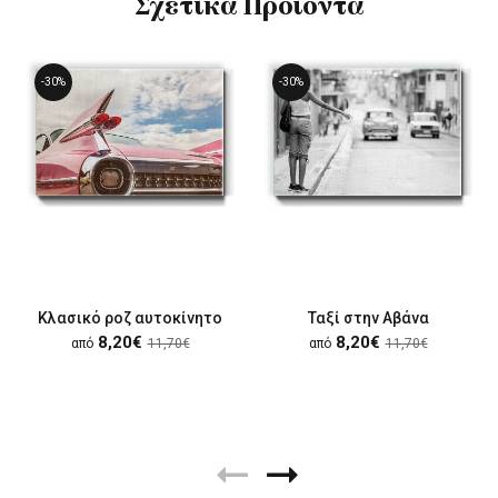
Σχετικά Προϊόντα
-30%
-30%
Κλασικό ροζ αυτοκίνητο
Ταξί στην Αβάνα
8,20€
8,20€
από
11,70€
από
11,70€