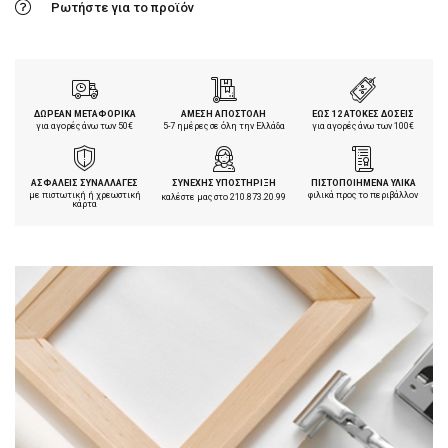
Ρωτήστε για το προϊόν
ΔΩΡΕΑΝ ΜΕΤΑΦΟΡΙΚΑ
ΑΜΕΣΗ ΑΠΟΣΤΟΛΗ
ΕΩΣ 12 ΑΤΟΚΕΣ ΔΟΣΕΙΣ
για αγορές άνω των 50€
5-7 ημέρες σε όλη την Ελλάδα
για αγορές άνω των 100€
ΑΣΦΑΛΕΙΣ ΣΥΝΑΛΛΑΓΕΣ
ΣΥΝΕΧΗΣ ΥΠΟΣΤΗΡΙΞΗ
ΠΙΣΤΟΠΟΙΗΜΕΝΑ ΥΛΙΚΑ
με πιστωτική ή χρεωστική
φιλικά προς το περιβάλλον
καλέστε μας στο
210.873.20.99
κάρτα