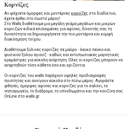
Κορνίζες
Αν ψάχνετε όμορφες και μοντέρνες
κορνίζες
στο διαδίκτυο,
έχετε έρθει στο σωστό μέρος!
Στο Walls διαθέτουμε μια μεγάλη γκάμα μεγάλων και μικρών
κορνιζών ειδικά επιλεγμένες για αφίσες, δίνοντάς σας τη
δυνατότητα να δημιουργήσετε την πιο μοντέρνα και κομψή
διακόσμηση τοίχου.
Διαθέτουμε ξύλινες κορνίζες σε μαύρο - λευκό πεύκο και
φυσικού ξύλου αγιούζ - καθώς και εντυπωσιακές μαγνητικές
κρεμάστρες για εύκολη ανάρτηση. Όλες οι κορνίζες μπορούν να
αναρτηθούν τόσο κάθετα όσο και οριζόντια.
Οι κορνίζες του walls παρέχουν υψηλές προδιαγραφές
ποιότητας και ανοίγουν εύκολα στο πίσω μέρος. Αγοράστε
φθηνές, όμορφες αφίσες και κορνίζες για το σαλόνι, το
νηπιαγωγείο, το διάδρομο, το υπνοδωμάτιο και την κουζίνα σας
OnLine στο walls.gr.