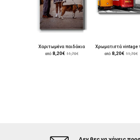
Χαριτωμένα παιδάκια
8,20€
8,20€
από
11,70€
από
11,70€
Δεν θες να χάνεις προ