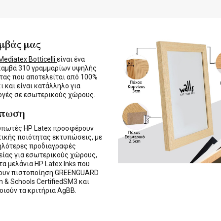
μβάς μας
ediatex Botticelli
είναι ένα
καμβά 310 γραμμαρίων υψηλής
τας που αποτελείται από 100%
ι και είναι κατάλληλο για
γές σε εσωτερικούς χώρους.
ύπωση
υπωτές HP Latex προσφέρουν
τικής ποιότητας εκτυπώσεις, με
ηλότερες προδιαγραφές
ίας για εσωτερικούς χώρους,
τα μελάνια HP Latex Inks που
τουν πιστοποίηση GREENGUARD
n & Schools CertifiedSM3 και
οιούν τα κριτήρια AgBB.