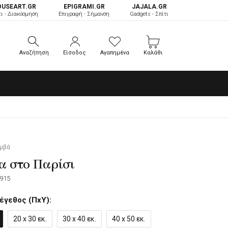
OUSEART.GR
ΕPIGRAMI.GR
JAJALA.GR
τι - Διακόσμηση
Επιγραφή - Σήμανση
Gadgets - Σπίτι
Αναζήτηση
Είσοδος
Αγαπημένα
Καλάθι
Αναζήτηση
Είσοδος
Αγαπημένα
Καλάθι
αμβά
α στο Παρίσι
915
έγεθος (ΠxΥ):
20 x 30 εκ.
30 x 40 εκ.
40 x 50 εκ.