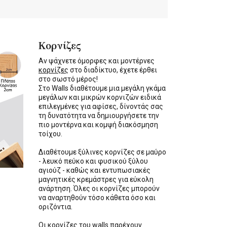
Κορνίζες
Αν ψάχνετε όμορφες και μοντέρνες
κορνίζες
στο διαδίκτυο, έχετε έρθει
στο σωστό μέρος!
Στο Walls διαθέτουμε μια μεγάλη γκάμα
μεγάλων και μικρών κορνιζών ειδικά
επιλεγμένες για αφίσες, δίνοντάς σας
τη δυνατότητα να δημιουργήσετε την
πιο μοντέρνα και κομψή διακόσμηση
τοίχου.
Διαθέτουμε ξύλινες κορνίζες σε μαύρο
- λευκό πεύκο και φυσικού ξύλου
αγιούζ - καθώς και εντυπωσιακές
μαγνητικές κρεμάστρες για εύκολη
ανάρτηση. Όλες οι κορνίζες μπορούν
να αναρτηθούν τόσο κάθετα όσο και
οριζόντια.
Οι κορνίζες του walls παρέχουν