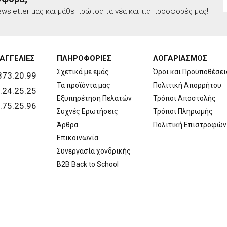
wsletter μας και μάθε πρώτος τα νέα και τις προσφορές μας!
ΑΓΓΕΛΙΕΣ
ΠΛΗΡΟΦΟΡΙΕΣ
ΛΟΓΑΡΙΑΣΜΟΣ
Σχετικά με εμάς
Όροι και Προϋποθέσει
873.20.99
Τα προϊόντα μας
Πολιτική Απορρήτου
.24.25.25
Εξυπηρέτηση Πελατών
Τρόποι Αποστολής
.75.25.96
Συχνές Ερωτήσεις
Τρόποι Πληρωμής
Άρθρα
Πολιτική Επιστροφών
Επικοινωνία
Συνεργασία χονδρικής
B2B Back to School
Copyright © 2026 Walls. All rights reserved | Created by
developNET