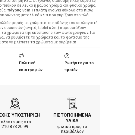
 πιστοποίηση FSC. Οι ξύλινες διακοσμητικές κορνίζες
λο πεύκου σε λευκό ή μαύρο χρώμα και φυσικό χρώμα
ούς,
πάχους 3cm
. Η πλάτη ανοίγει εύκολα στο πίσω
οποιώντας μεταλλικά κλιπ που γυρίζουν στο πλάι.
Πολλές φορές τα χρώματα της οθόνης του υπολογιστή
 συσκευών (κινητό, tablet κ.λπ.) παρουσιάζουν
ό τα χρώματα της εκτύπωσης των φωτογραφιών. Για
ίναι να ρυθμίσετε τα χρώματα και το φωτισμό της
ώστε να βλέπετε τα χρώματα με ακρίβεια!
Πολιτική
Ρωτήστε για το
επιστροφών
προϊόν
ΕΧΗΣ ΥΠΟΣΤΗΡΙΞΗ
ΠΙΣΤΟΠΟΙΗΜΕΝΑ
ΥΛΙΚΑ
καλέστε μας στο
210.873.20.99
φιλικά προς το
περιβάλλον