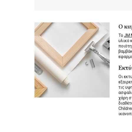
Ο κα
Το
JM M
υλικό 
ποιότη
βαμβάκ
εφαρμο
Εκτ
Οι εκτ
εξαιρε
τις υψ
ασφαλε
χάρη σ
διαθέ
Childre
ικανοπ