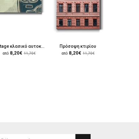
Vintage κλασικό αυτοκίνητο
Πρόσοψη κτιρίου
8,20€
8,20€
9,80
από
11,70€
από
11,70€
από