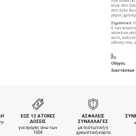
που διαθέτει
είναι από ξύ
από ξύλο Αγι
μέρος χρησιμ
Σημαντικό
: 
ή των φορητών
απόκλιση απ
αυτό, καλό ε
οθόνης σας, 
Οδηγός
διαστάσεων
ΛΗ
ΕΩΣ 12 ΑΤΟΚΕΣ
ΑΣΦΑΛΕΙΣ
ΣΥΝ
ΔΟΣΕΙΣ
ΣΥΝΑΛΛΑΓΕΣ
ην
για αγορές άνω των
με πιστωτική ή
100€
χρεωστική κάρτα