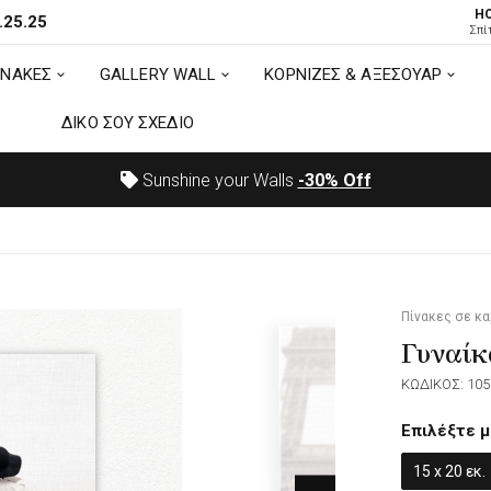
H
.25.25
ΙΝΑΚΕΣ
GALLERY WALL
ΚΟΡΝΙΖΕΣ & ΑΞΕΣΟΥΑΡ
Σπί
ΙΝΑΚΕΣ
GALLERY WALL
ΚΟΡΝΙΖΕΣ & ΑΞΕΣΟΥΑΡ
ΔΙΚΟ ΣΟΥ ΣΧΕΔΙΟ
ΔΙΚΟ ΣΟΥ ΣΧΕΔΙΟ
Sunshine your Walls
-30%
Off
Πίνακες σε κ
Γυναίκ
ΚΩΔΙΚΟΣ: 105
Επιλέξτε μ
15 x 20 εκ.