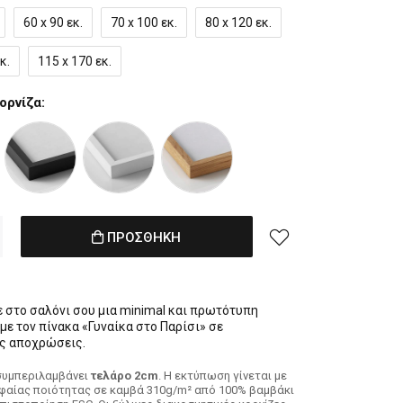
60 x 90 εκ.
70 x 100 εκ.
80 x 120 εκ.
κ.
115 x 170 εκ.
ορνίζα:
ΠΡΟΣΘΗΚΗ
 στο σαλόνι σου μια minimal και πρωτότυπη
με τον πίνακα «Γυναίκα στο Παρίσι» σε
ς αποχρώσεις.
συμπεριλαμβάνει
τελάρο 2cm
. H εκτύπωση γίνεται με
φαίας ποιότητας σε καμβά 310g/m² από 100% βαμβάκι