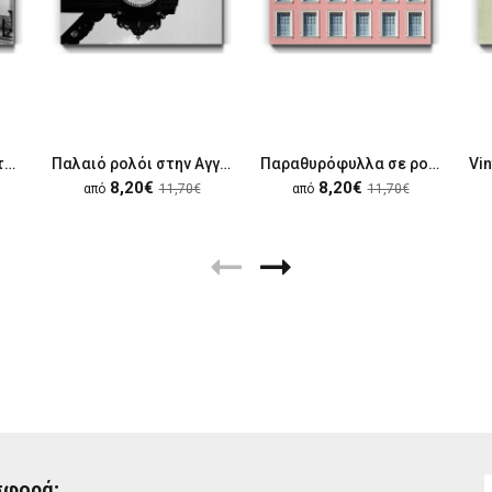
Χρωματιστά vintage τραμ
Παλαιό ρολόι στην Αγγλία
Παραθυρόφυλλα σε ροζ τοίχο
8,20€
8,20€
από
11,70€
από
11,70€
σφορά;