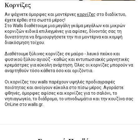
Κορνίζες
Αν ψάχνετε όμορφες και μοντέρνες
κορνίζες
στο διαδίκτυο,
έχετε έρθει στο σωστό μέρος!
Στο Walls διαθέτουμε μια μεγάλη γκάμα μεγάλων και μικρών
κορνιζών ειδικά επιλεγμένες για αφίσες, δίνοντάς σας τη
δυνατότητα να δημιουργήσετε την πιο μοντέρνα και κομψή
διακόσμηση τοίχου.
Διαθέτουμε ξύλινες κορνίζες σε μαύρο - λευκό πεύκο και
φυσικού ξύλου αγιούζ - καθώς και εντυπωσιακές μαγνητικές
κρεμάστρες για εύκολη ανάρτηση. Όλες οι κορνίζες μπορούν να
αναρτηθούν τόσο κάθετα όσο και οριζόντια.
Οι κορνίζες του walls παρέχουν υψηλές προδιαγραφές
ποιότητας και ανοίγουν εύκολα στο πίσω μέρος. Αγοράστε
φθηνές, όμορφες αφίσες και κορνίζες για το σαλόνι, το
νηπιαγωγείο, το διάδρομο, το υπνοδωμάτιο και την κουζίνα σας
OnLine στο walls.gr.