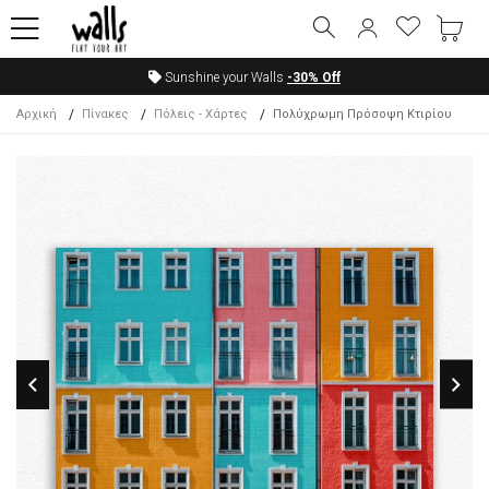
Sunshine your Walls
-30%
Off
Αρχική
Πίνακες
Πόλεις - Χάρτες
Πολύχρωμη Πρόσοψη Κτιρίου