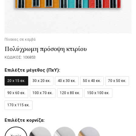
Πίνακες σε καμβά
Πολύχρωμη πρόσοψη κτιρίου
ΚΩΔΙΚΟΣ: 106853
Επιλέξτε μέγεθος (ΠxΥ):
20 x 15 εκ.
30 x 20 εκ.
40 x 30 εκ.
50 x 40 εκ.
70 x 50 εκ.
90 x 60 εκ.
100 x 70 εκ.
120 x 80 εκ.
150 x 100 εκ.
170 x 115 εκ.
Επιλέξτε κορνίζα: