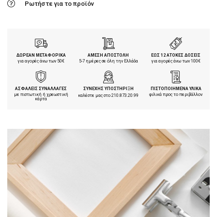
Ρωτήστε για το προϊόν
ΔΩΡΕΑΝ ΜΕΤΑΦΟΡΙΚΑ
ΑΜΕΣΗ ΑΠΟΣΤΟΛΗ
ΕΩΣ 12 ΑΤΟΚΕΣ ΔΟΣΕΙΣ
για αγορές άνω των 50€
5-7 ημέρες σε όλη την Ελλάδα
για αγορές άνω των 100€
ΑΣΦΑΛΕΙΣ ΣΥΝΑΛΛΑΓΕΣ
ΣΥΝΕΧΗΣ ΥΠΟΣΤΗΡΙΞΗ
ΠΙΣΤΟΠΟΙΗΜΕΝΑ ΥΛΙΚΑ
με πιστωτική ή χρεωστική
φιλικά προς το περιβάλλον
καλέστε μας στο
210.873.20.99
κάρτα