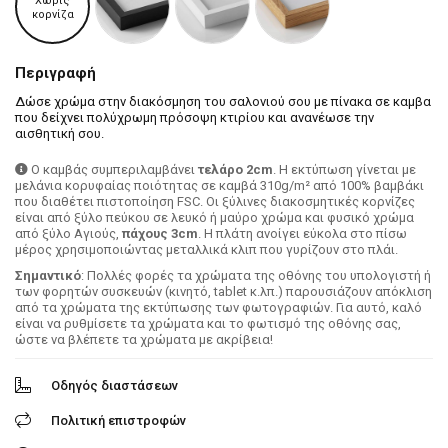
Χωρίς
κορνίζα
Περιγραφή
Δώσε χρώμα στην διακόσμηση του σαλονιού σου με πίνακα σε καμβα
που δείχνει πολύχρωμη πρόσοψη κτιρίου και ανανέωσε την
αισθητική σου.
Ο καμβάς συμπεριλαμβάνει
τελάρο 2cm
. H εκτύπωση γίνεται με
μελάνια κορυφαίας ποιότητας σε καμβά 310g/m² από 100% βαμβάκι
που διαθέτει πιστοποίηση FSC. Οι ξύλινες διακοσμητικές κορνίζες
είναι από ξύλο πεύκου σε λευκό ή μαύρο χρώμα και φυσικό χρώμα
από ξύλο Αγιούς,
πάχους 3cm
. Η πλάτη ανοίγει εύκολα στο πίσω
μέρος χρησιμοποιώντας μεταλλικά κλιπ που γυρίζουν στο πλάι.
Σημαντικό
: Πολλές φορές τα χρώματα της οθόνης του υπολογιστή ή
των φορητών συσκευών (κινητό, tablet κ.λπ.) παρουσιάζουν απόκλιση
από τα χρώματα της εκτύπωσης των φωτογραφιών. Για αυτό, καλό
είναι να ρυθμίσετε τα χρώματα και το φωτισμό της οθόνης σας,
ώστε να βλέπετε τα χρώματα με ακρίβεια!
Οδηγός διαστάσεων
Πολιτική επιστροφών