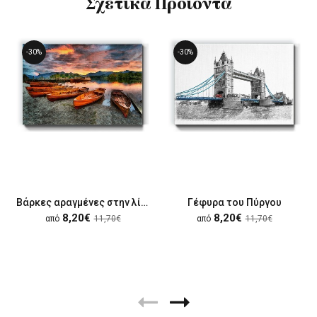
Σχετικά Προϊόντα
-30%
-30%
Βάρκες αραγμένες στην λίμνη
Γέφυρα του Πύργου
8,20€
8,20€
από
11,70€
από
11,70€