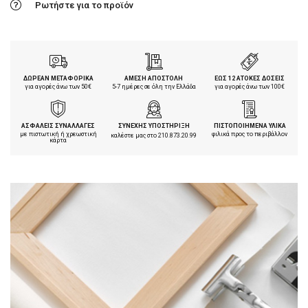
Ρωτήστε για το προϊόν
ΔΩΡΕΑΝ ΜΕΤΑΦΟΡΙΚΑ
ΑΜΕΣΗ ΑΠΟΣΤΟΛΗ
ΕΩΣ 12 ΑΤΟΚΕΣ ΔΟΣΕΙΣ
για αγορές άνω των 50€
5-7 ημέρες σε όλη την Ελλάδα
για αγορές άνω των 100€
ΑΣΦΑΛΕΙΣ ΣΥΝΑΛΛΑΓΕΣ
ΣΥΝΕΧΗΣ ΥΠΟΣΤΗΡΙΞΗ
ΠΙΣΤΟΠΟΙΗΜΕΝΑ ΥΛΙΚΑ
με πιστωτική ή χρεωστική
φιλικά προς το περιβάλλον
καλέστε μας στο
210.873.20.99
κάρτα