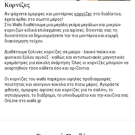
Κορνίζες
Αν ψάχνετε όμορφες και μοντέρνες
κορνίζες
στο διαδίκτυο,
έχετε έρθει στο σωστό μέρος!
Στο Walls διαθέτουμε μια μεγάλη γκάμα μεγάλων και μικρών
κορνιζών ειδικά επιλεγμένες για αφίσες, δίνοντάς σας τη
δυνατότητα να δημιουργήσετε την πιο μοντέρνα και κομψή
διακόσμηση τοίχου.
Διαθέτουμε ξύλινες κορνίζες σε μαύρο - λευκό πεύκο και
φυσικού ξύλου αγιούζ - καθώς και εντυπωσιακές μαγνητικές
κρεμάστρες για εύκολη ανάρτηση. Όλες οι κορνίζες μπορούν να
αναρτηθούν τόσο κάθετα όσο και οριζόντια.
Οι κορνίζες του walls παρέχουν υψηλές προδιαγραφές
ποιότητας και ανοίγουν εύκολα στο πίσω μέρος. Αγοράστε
φθηνές, όμορφες αφίσες και κορνίζες για το σαλόνι, το
νηπιαγωγείο, το διάδρομο, το υπνοδωμάτιο και την κουζίνα σας
OnLine στο walls.gr.