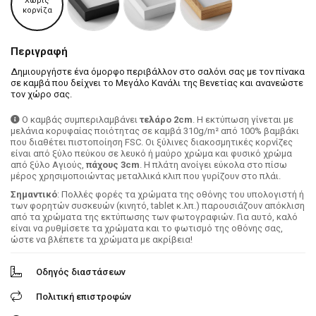
Χωρίς
κορνίζα
Περιγραφή
Δημιουργήστε ένα όμορφο περιβάλλον στο σαλόνι σας με τον πίνακα
σε καμβά που δείχνει το Μεγάλο Κανάλι της Βενετίας και ανανεώστε
τον χώρο σας.
Ο καμβάς συμπεριλαμβάνει
τελάρο 2cm
. H εκτύπωση γίνεται με
μελάνια κορυφαίας ποιότητας σε καμβά 310g/m² από 100% βαμβάκι
που διαθέτει πιστοποίηση FSC. Οι ξύλινες διακοσμητικές κορνίζες
είναι από ξύλο πεύκου σε λευκό ή μαύρο χρώμα και φυσικό χρώμα
από ξύλο Αγιούς,
πάχους 3cm
. Η πλάτη ανοίγει εύκολα στο πίσω
μέρος χρησιμοποιώντας μεταλλικά κλιπ που γυρίζουν στο πλάι.
Σημαντικό
: Πολλές φορές τα χρώματα της οθόνης του υπολογιστή ή
των φορητών συσκευών (κινητό, tablet κ.λπ.) παρουσιάζουν απόκλιση
από τα χρώματα της εκτύπωσης των φωτογραφιών. Για αυτό, καλό
είναι να ρυθμίσετε τα χρώματα και το φωτισμό της οθόνης σας,
ώστε να βλέπετε τα χρώματα με ακρίβεια!
Οδηγός διαστάσεων
Πολιτική επιστροφών