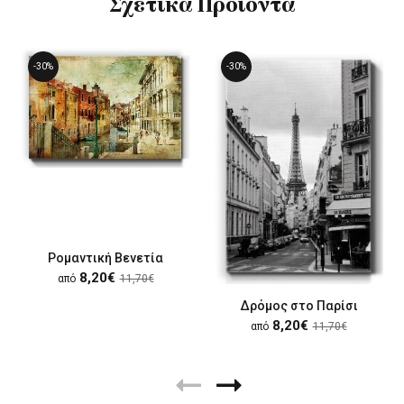
Σχετικά Προϊόντα
-30%
-30%
Ρομαντική Βενετία
8,20€
από
11,70€
Δρόμος στο Παρίσι
8,20€
από
11,70€