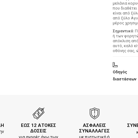
μελάνια κορυ
που διαθέτει
είναι από ξύ
από ξύλο Αγι
μέρος χρησιμ
Σημαντικό
: 
ή των φορητών
απόκλιση απ
αυτό, καλό ε
οθόνης σας, 
Οδηγός
διαστάσεων
ΛΗ
ΕΩΣ 12 ΑΤΟΚΕΣ
ΑΣΦΑΛΕΙΣ
ΣΥΝ
ΔΟΣΕΙΣ
ΣΥΝΑΛΛΑΓΕΣ
ην
για αγορές άνω των
με πιστωτική ή