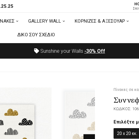
H
.25.25
ΙΝΑΚΕΣ
GALLERY WALL
ΚΟΡΝΙΖΕΣ & ΑΞΕΣΟΥΑΡ
Σπί
ΙΝΑΚΕΣ
GALLERY WALL
ΚΟΡΝΙΖΕΣ & ΑΞΕΣΟΥΑΡ
ΔΙΚΟ ΣΟΥ ΣΧΕΔΙΟ
ΔΙΚΟ ΣΟΥ ΣΧΕΔΙΟ
Sunshine your Walls
-30%
Off
Πίνακες σε κ
Συννε
ΚΩΔΙΚΟΣ: 106
Επιλέξτε μ
20 x 20 εκ.