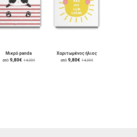
Μικρό panda
Χαριτωμένος ήλιος
Όμορφη μ
9,80€
9,80€
8,20
από
14,00€
από
14,00€
από