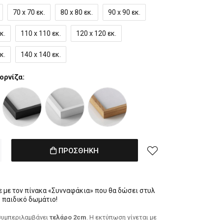
70 x 70 εκ.
80 x 80 εκ.
90 x 90 εκ.
κ.
110 x 110 εκ.
120 x 120 εκ.
κ.
140 x 140 εκ.
ορνίζα:
ΠΡΟΣΘΗΚΗ
 με τον πίνακα «Συνναφάκια» που θα δώσει στυλ
ο παιδικό δωμάτιο!
συμπεριλαμβάνει
τελάρο 2cm
. H εκτύπωση γίνεται με