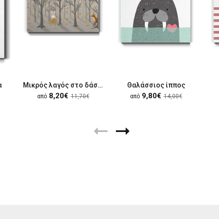
α
Μικρός λαγός στο δάσος
Θαλάσσιος ίππος
8,20€
9,80€
από
11,70€
από
14,00€