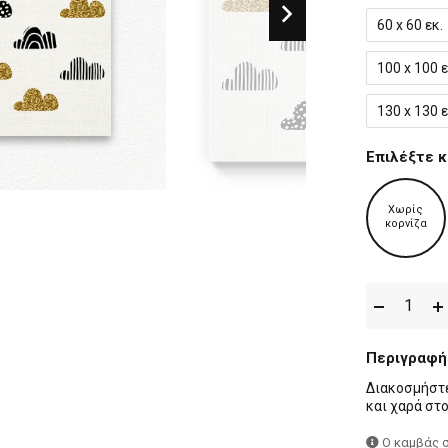
60 x 60 εκ.
100 x 100 ε
130 x 130 ε
Επιλέξτε κ
Χωρίς
κορνίζα
Περιγραφή
Διακοσμήστε
και χαρά στ
Ο καμβάς 