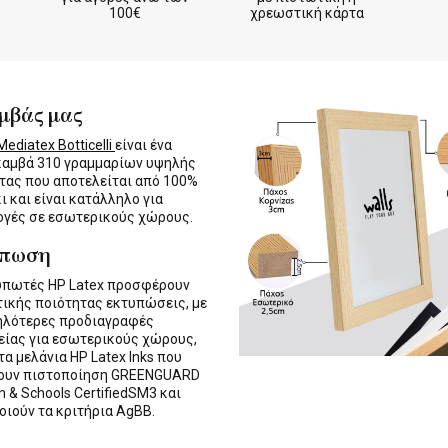
100€
χρεωστική κάρτα
μβάς μας
ediatex Botticelli
είναι ένα
καμβά 310 γραμμαρίων υψηλής
τας που αποτελείται από 100%
ι και είναι κατάλληλο για
γές σε εσωτερικούς χώρους.
ύπωση
υπωτές HP Latex προσφέρουν
τικής ποιότητας εκτυπώσεις, με
ηλότερες προδιαγραφές
ίας για εσωτερικούς χώρους,
τα μελάνια HP Latex Inks που
τουν πιστοποίηση GREENGUARD
n & Schools CertifiedSM3 και
οιούν τα κριτήρια AgBB.