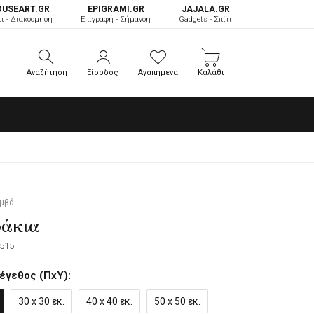
OUSEART.GR
ΕPIGRAMI.GR
JAJALA.GR
τι - Διακόσμηση
Επιγραφή - Σήμανση
Gadgets - Σπίτι
Αναζήτηση
Είσοδος
Αγαπημένα
Καλάθι
Αναζήτηση
Είσοδος
Αγαπημένα
Καλάθι
αμβά
φάκια
515
έγεθος (ΠxΥ):
30 x 30 εκ.
40 x 40 εκ.
50 x 50 εκ.