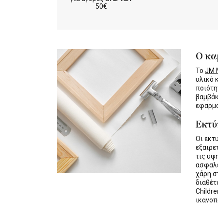
50€
Ο κα
Το
JM M
υλικό 
ποιότη
βαμβάκ
εφαρμο
Εκτ
Οι εκτ
εξαιρε
τις υψ
ασφαλε
χάρη σ
διαθέ
Childre
ικανοπ