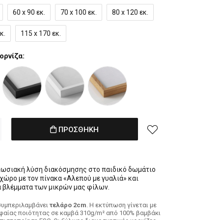
60 x 90 εκ.
70 x 100 εκ.
80 x 120 εκ.
κ.
115 x 170 εκ.
ορνίζα:
ΠΡΟΣΘΗΚΗ
υπωσιακή λύση διακόσμησης στο παιδικό δωμάτιο
 χώρο με τον πίνακα «Αλεπού με γυαλιά» και
α βλέμματα των μικρών μας φίλων.
συμπεριλαμβάνει
τελάρο 2cm
. H εκτύπωση γίνεται με
φαίας ποιότητας σε καμβά 310g/m² από 100% βαμβάκι