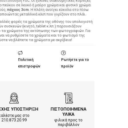
 πιστοποίηση FSC. Οι ξύλινες διακοσμητικές κορνίζες
λο πεύκου σε λευκό ή μαύρο χρώμα και φυσικό χρώμα
ούς,
πάχους 3cm
. Η πλάτη ανοίγει εύκολα στο πίσω
οποιώντας μεταλλικά κλιπ που γυρίζουν στο πλάι.
Πολλές φορές τα χρώματα της οθόνης του υπολογιστή
 συσκευών (κινητό, tablet κ.λπ.) παρουσιάζουν
ό τα χρώματα της εκτύπωσης των φωτογραφιών. Για
ίναι να ρυθμίσετε τα χρώματα και το φωτισμό της
ώστε να βλέπετε τα χρώματα με ακρίβεια!
Πολιτική
Ρωτήστε για το
επιστροφών
προϊόν
ΕΧΗΣ ΥΠΟΣΤΗΡΙΞΗ
ΠΙΣΤΟΠΟΙΗΜΕΝΑ
ΥΛΙΚΑ
καλέστε μας στο
210.873.20.99
φιλικά προς το
περιβάλλον