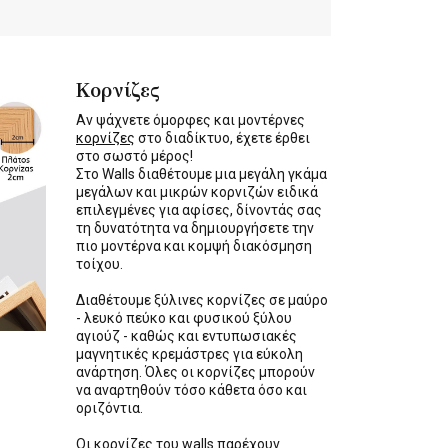
Κορνίζες
Αν ψάχνετε όμορφες και μοντέρνες
κορνίζες
στο διαδίκτυο, έχετε έρθει
στο σωστό μέρος!
Στο Walls διαθέτουμε μια μεγάλη γκάμα
μεγάλων και μικρών κορνιζών ειδικά
επιλεγμένες για αφίσες, δίνοντάς σας
τη δυνατότητα να δημιουργήσετε την
πιο μοντέρνα και κομψή διακόσμηση
τοίχου.
Διαθέτουμε ξύλινες κορνίζες σε μαύρο
- λευκό πεύκο και φυσικού ξύλου
αγιούζ - καθώς και εντυπωσιακές
μαγνητικές κρεμάστρες για εύκολη
ανάρτηση. Όλες οι κορνίζες μπορούν
να αναρτηθούν τόσο κάθετα όσο και
οριζόντια.
Οι κορνίζες του walls παρέχουν