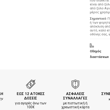
που διαθέτει
είναι από ξύ
από ξύλο Αγι
μέρος χρησιμ
Σημαντικό
: 
ή των φορητών
απόκλιση απ
αυτό, καλό ε
οθόνης σας, 
Οδηγός
διαστάσεων
ΛΗ
ΕΩΣ 12 ΑΤΟΚΕΣ
ΑΣΦΑΛΕΙΣ
ΣΥΝ
ΔΟΣΕΙΣ
ΣΥΝΑΛΛΑΓΕΣ
ην
για αγορές άνω των
με πιστωτική ή
100€
χρεωστική κάρτα