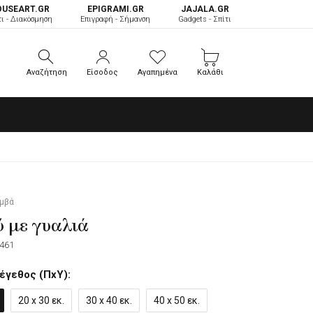
OUSEART.GR
ΕPIGRAMI.GR
JAJALA.GR
τι - Διακόσμηση
Επιγραφή - Σήμανση
Gadgets - Σπίτι
Αναζήτηση
Είσοδος
Αγαπημένα
Καλάθι
Αναζήτηση
Είσοδος
Αγαπημένα
Καλάθι
αμβά
 με γυαλιά
461
έγεθος (ΠxΥ):
20 x 30 εκ.
30 x 40 εκ.
40 x 50 εκ.