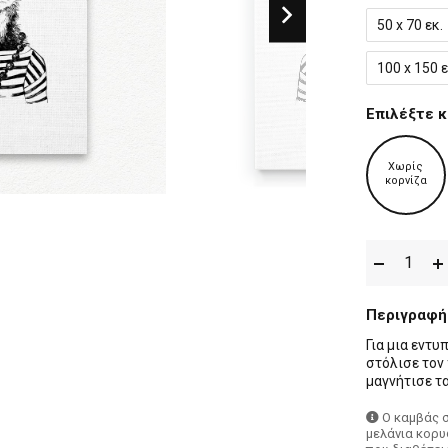
50 x 70 εκ.
100 x 150 ε
Επιλέξτε κ
Χωρίς
κορνίζα
Περιγραφή
Για μια εντ
στόλισε τον
μαγνήτισε τ
Ο καμβάς 
μελάνια κορυ