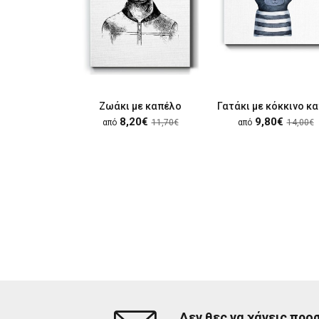
Ζωάκι με καπέλο
8,20€
9,80€
από
11,70€
από
14,00€
Δεν θες να χάνεις προ