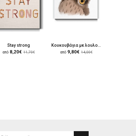
Stay strong
Κουκουβάγια με λουλουδένιο στεφάνι
Νερά
8,20€
9,80€
8,20
από
11,70€
από
14,00€
από