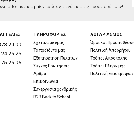
wsletter μας και μάθε πρώτος τα νέα και τις προσφορές μας!
ΑΓΓΕΛΙΕΣ
ΠΛΗΡΟΦΟΡΙΕΣ
ΛΟΓΑΡΙΑΣΜΟΣ
Σχετικά με εμάς
Όροι και Προϋποθέσει
873.20.99
Τα προϊόντα μας
Πολιτική Απορρήτου
.24.25.25
Εξυπηρέτηση Πελατών
Τρόποι Αποστολής
.75.25.96
Συχνές Ερωτήσεις
Τρόποι Πληρωμής
Άρθρα
Πολιτική Επιστροφών
Επικοινωνία
Συνεργασία χονδρικής
B2B Back to School
Copyright © 2026 Walls. All rights reserved | Created by
developNET