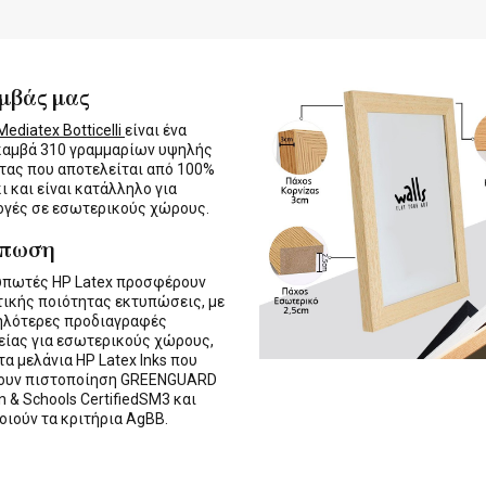
μβάς μας
ediatex Botticelli
είναι ένα
καμβά 310 γραμμαρίων υψηλής
τας που αποτελείται από 100%
ι και είναι κατάλληλο για
γές σε εσωτερικούς χώρους.
ύπωση
υπωτές HP Latex προσφέρουν
τικής ποιότητας εκτυπώσεις, με
ηλότερες προδιαγραφές
ίας για εσωτερικούς χώρους,
τα μελάνια HP Latex Inks που
τουν πιστοποίηση GREENGUARD
n & Schools CertifiedSM3 και
οιούν τα κριτήρια AgBB.