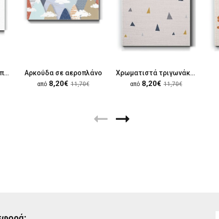
Γατάκι με κόκκινο καπέλο
Αρκούδα σε αεροπλάνο
Χρωματιστά τριγωνάκια
8,20€
8,20€
από
11,70€
από
11,70€
σφορά;