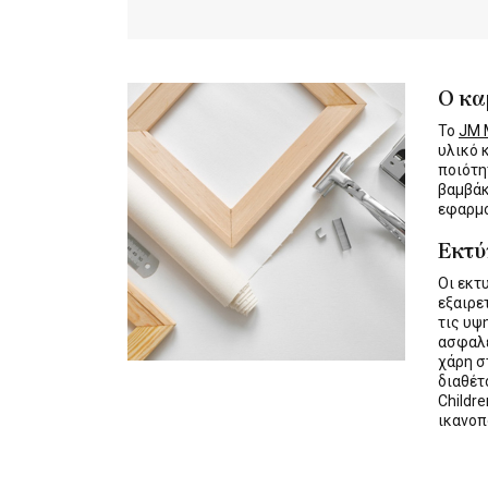
Ο κα
Το
JM M
υλικό 
ποιότη
βαμβάκ
εφαρμο
Εκτ
Οι εκτ
εξαιρε
τις υψ
ασφαλε
χάρη σ
διαθέ
Childre
ικανοπ