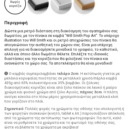
Χωρίς
κορνίζα
Περιγραφή
Δώστε μια ρετρό διάσταση στη διακόσμηση του αγαπημένου σας
δωματίου, με τον πίνακα σε καμβά "Will Smith Pop Art". Το υπέροχο
illustration του Will Smith και οι ρετρό αποχρώσεις του πίνακα θα
απογειώσουν την αισθητική του χώρου σας. Είναι μια υπέροχη
επιλογή για να διακοσμήσετε μοναδικά το γραφείο, το καθιστικό,
αλλά και όποιο άλλο δωμάτιο θέλετε. Επιλέξτε τις ιδανικές
διαστάσεις και την κορνίζα που θα φιλοξενεί τον πίνακα και
ανανεώστε το χώρο σας. Τα αποτελέσματα θα είναι μοναδικά!
Ο καμβάς συμπεριλαμβάνει
τελάρο 2cm
. H εκτύπωση γίνεται με
μελάνια κορυφαίας ποιότητας σε μεταλλικό χρυσό/πέρλα καμβά
435g από 65% πολυεστέρα και 35% βαμβάκι. Οι ξύλινες
διακοσμητικές κορνίζες είναι από ξύλο πεύκου σε λευκό ή μαύρο
χρώμα και φυσικό χρώμα από ξύλο Αγιούς,
πάχους 3cm
. Η πλάτη
ανοίγει εύκολα στο πίσω μέρος χρησιμοποιώντας μεταλλικά κλιπ
που γυρίζουν στο πλάι.
Σημαντικό
: Πολλές φορές τα χρώματα της οθόνης του υπολογιστή ή
των φορητών συσκευών (κινητό, tablet κ.λπ.) παρουσιάζουν απόκλιση
από τα χρώματα της εκτύπωσης των φωτογραφιών. Για αυτό, καλό
είναι να ρυθμίσετε τα χρώματα και το φωτισμό της οθόνης σας,
ώστε να βλέπετε τα χρώματα με ακρίβεια!