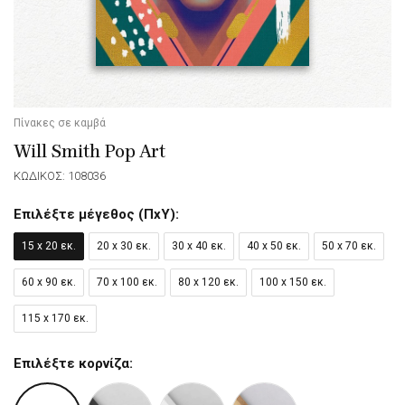
Πίνακες σε καμβά
Will Smith Pop Art
ΚΩΔΙΚΟΣ: 108036
Επιλέξτε μέγεθος (ΠxΥ):
15 x 20 εκ.
20 x 30 εκ.
30 x 40 εκ.
40 x 50 εκ.
50 x 70 εκ.
60 x 90 εκ.
70 x 100 εκ.
80 x 120 εκ.
100 x 150 εκ.
115 x 170 εκ.
Επιλέξτε κορνίζα: