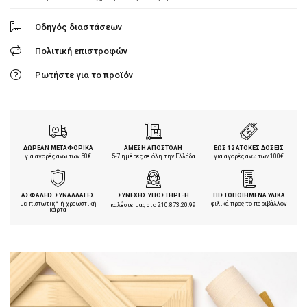
Οδηγός διαστάσεων
Πολιτική επιστροφών
Ρωτήστε για το προϊόν
ΔΩΡΕΑΝ ΜΕΤΑΦΟΡΙΚΑ
ΑΜΕΣΗ ΑΠΟΣΤΟΛΗ
ΕΩΣ 12 ΑΤΟΚΕΣ ΔΟΣΕΙΣ
για αγορές άνω των 50€
5-7 ημέρες σε όλη την Ελλάδα
για αγορές άνω των 100€
ΑΣΦΑΛΕΙΣ ΣΥΝΑΛΛΑΓΕΣ
ΣΥΝΕΧΗΣ ΥΠΟΣΤΗΡΙΞΗ
ΠΙΣΤΟΠΟΙΗΜΕΝΑ ΥΛΙΚΑ
με πιστωτική ή χρεωστική
φιλικά προς το περιβάλλον
καλέστε μας στο
210.873.20.99
κάρτα