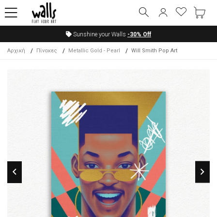
Sunshine your Walls
-30%
Off
Αρχική
Πίνακες
Metallic Gold - Pearl
Will Smith Pop Art