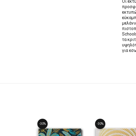
Οι εκτ
προσφέ
εκτυπώ
εύκαμπ
μελάνι
πιστοπ
School
τα κρι
υψηλότ
για εσ
-30%
-30%