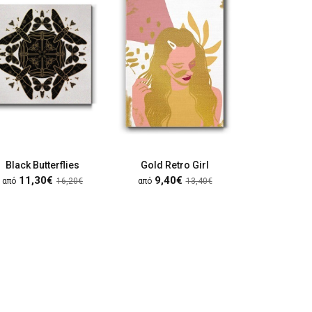
Black Butterflies
Gold Retro Girl
African 
11,30€
9,40€
9,40
από
16,20€
από
13,40€
από