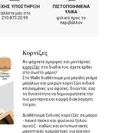
ΕΧΗΣ ΥΠΟΣΤΗΡΙΞΗ
ΠΙΣΤΟΠΟΙΗΜΕΝΑ
ΥΛΙΚΑ
καλέστε μας στο
210.873.20.99
φιλικά προς το
περιβάλλον
Κορνίζες
Αν ψάχνετε όμορφες και μοντέρνες
κορνίζες
στο διαδίκτυο, έχετε έρθει
στο σωστό μέρος!
Στο Walls διαθέτουμε μια μεγάλη γκάμα
μεγάλων και μικρών κορνιζών ειδικά
επιλεγμένες για αφίσες, δίνοντάς σας
τη δυνατότητα να δημιουργήσετε την
πιο μοντέρνα και κομψή διακόσμηση
τοίχου.
Διαθέτουμε ξύλινες κορνίζες σε μαύρο
- λευκό πεύκο και φυσικού ξύλου
αγιούζ - καθώς και εντυπωσιακές
μαγνητικές κρεμάστρες για εύκολη