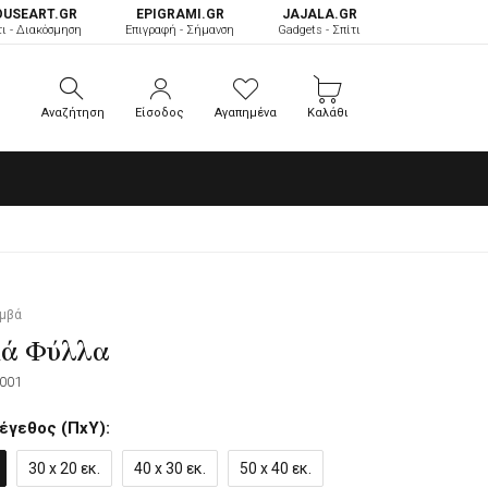
OUSEART.GR
ΕPIGRAMI.GR
JAJALA.GR
τι - Διακόσμηση
Επιγραφή - Σήμανση
Gadgets - Σπίτι
Αναζήτηση
Είσοδος
Αγαπημένα
Καλάθι
Αναζήτηση
Είσοδος
Αγαπημένα
Καλάθι
αμβά
κά Φύλλα
001
έγεθος (ΠxΥ):
30 x 20 εκ.
40 x 30 εκ.
50 x 40 εκ.