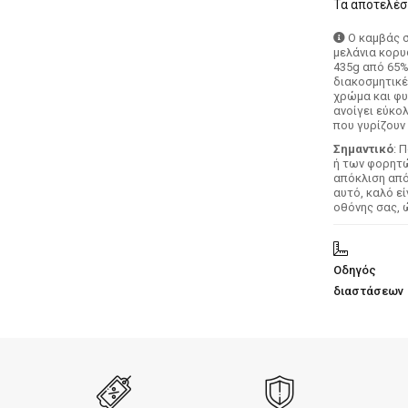
Τα αποτελέσμ
Ο καμβάς 
μελάνια κορυ
435g από 65%
διακοσμητικέ
χρώμα και φυ
ανοίγει εύκο
που γυρίζουν 
Σημαντικό
: 
ή των φορητών
απόκλιση απ
αυτό, καλό ε
οθόνης σας, 
Οδηγός
διαστάσεων