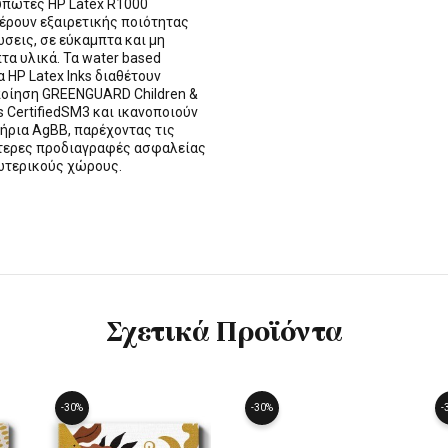
υπωτές HP Latex R1000
ρουν εξαιρετικής ποιότητας
σεις, σε εύκαμπτα και μη
τα υλικά. Τα water based
α HP Latex Inks διαθέτουν
οίηση GREENGUARD Children &
s CertifiedSM3 και ικανοποιούν
τήρια AgBB, παρέχοντας τις
ερες προδιαγραφές ασφαλείας
ωτερικούς χώρους.
Σχετικά Προϊόντα
-30%
-30%
-