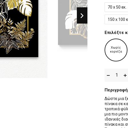
70 x 50 εκ.
150 x 100 ε
Επιλέξτε κ
Χωρίς
κορνίζα
Περιγραφή
Δώστε μια ξ
πίνακα σε κ
τροπικά φύλ
μια πιο μοντ
ιδανικές δια
πίνακα και 