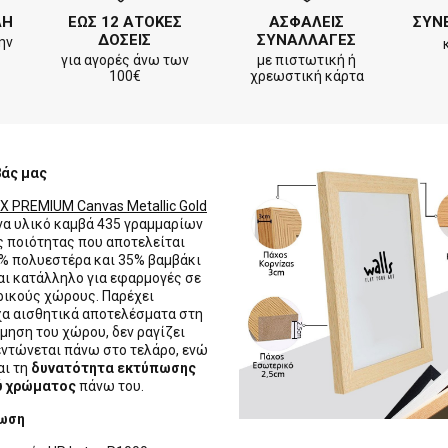
ΛΗ
ΕΩΣ 12 ΑΤΟΚΕΣ
ΑΣΦΑΛΕΙΣ
ΣΥΝ
ΔΟΣΕΙΣ
ΣΥΝΑΛΛΑΓΕΣ
ην
για αγορές άνω των
με πιστωτική ή
100€
χρεωστική κάρτα
βάς μας
X PREMIUM Canvas Metallic Gold
ένα υλικό καμβά 435 γραμμαρίων
 ποιότητας που αποτελείται
% πολυεστέρα και 35% βαμβάκι
ναι κατάλληλο για εφαρμογές σε
ικούς χώρους. Παρέχει
α αισθητικά αποτελέσματα στη
μηση του χώρου, δεν ραγίζει
εντώνεται πάνω στο τελάρο, ενώ
αι τη
δυνατότητα εκτύπωσης
ύ χρώματος
πάνω του.
ωση