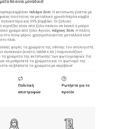
ατα θα είναι μοναδικά!
συμπεριλαμβάνει
τελάρο 2cm
. H εκτύπωση γίνεται με
φαίας ποιότητας σε μεταλλικό χρυσό/πέρλα καμβά
 πολυεστέρα και 35% βαμβάκι. Οι ξύλινες
ς κορνίζες είναι από ξύλο πεύκου σε λευκό ή μαύρο
σικό χρώμα από ξύλο Αγιούς,
πάχους 3cm
. Η πλάτη
λα στο πίσω μέρος χρησιμοποιώντας μεταλλικά κλιπ
στο πλάι.
Πολλές φορές τα χρώματα της οθόνης του υπολογιστή
 συσκευών (κινητό, tablet κ.λπ.) παρουσιάζουν
ό τα χρώματα της εκτύπωσης των φωτογραφιών. Για
ίναι να ρυθμίσετε τα χρώματα και το φωτισμό της
ώστε να βλέπετε τα χρώματα με ακρίβεια!
Πολιτική
Ρωτήστε για το
επιστροφών
προϊόν