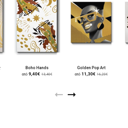
ς
Boho Hands
Golden Pop Art
9,40€
11,30€
από
13,40€
από
16,20€