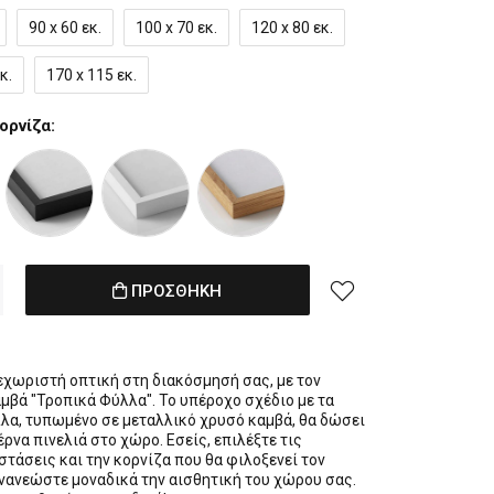
90 x 60 εκ.
100 x 70 εκ.
120 x 80 εκ.
κ.
170 x 115 εκ.
ορνίζα:
ΠΡΟΣΘΗΚΗ
εχωριστή οπτική στη διακόσμησή σας, με τον
αμβά "Τροπικά Φύλλα". Το υπέροχο σχέδιο με τα
λα, τυπωμένο σε μεταλλικό χρυσό καμβά, θα δώσει
έρνα πινελιά στο χώρο. Εσείς, επιλέξτε τις
στάσεις και την κορνίζα που θα φιλοξενεί τον
ανανεώστε μοναδικά την αισθητική του χώρου σας.