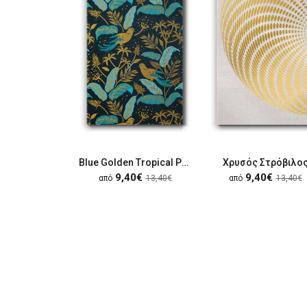
Blue Golden Tropical Parrots
Χρυσός Στρόβιλο
9,40€
9,40€
από
13,40€
από
13,40€