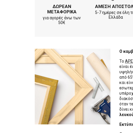
ΔΩΡΕΑΝ
ΑΜΕΣΗ ΑΠΟΣΤΟ
ΜΕΤΑΦΟΡΙΚΑ
5-7 ημέρες σε όλη τ
Ελλάδα
για αγορές άνω των
50€
Ο καμ
Το
APE
είναι 
υψηλής
από 65
και εί
εσωτερ
υπέροχ
διακόσ
όταν τ
δίνει κ
λευκο
Εκτύπ