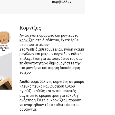
περιβάλλον
Κορνίζες
Αν ψάχνετε όμορφες και μοντέρνες
κορνίζες
στο διαδίκτυο, έχετε έρθει
στο σωστό μέρος!
Στο Walls διαθέτουμε μια μεγάλη γκάμα
μεγάλων και μικρών κορνιζών ειδικά
επιλεγμένες για αφίσες, δίνοντάς σας
τη δυνατότητα να δημιουργήσετε την
πιο μοντέρνα και κομψή διακόσμηση
τοίχου.
Διαθέτουμε ξύλινες κορνίζες σε μαύρο
- λευκό πεύκο και φυσικού ξύλου
αγιούζ - καθώς και εντυπωσιακές
μαγνητικές κρεμάστρες για εύκολη
ανάρτηση. Όλες οι κορνίζες μπορούν
να αναρτηθούν τόσο κάθετα όσο και
οριζόντια.