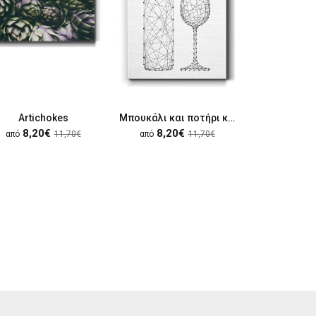
Artichokes
Μπουκάλι και ποτήρι κρασιού
Figs on
8,20€
8,20€
8,20
από
11,70€
από
11,70€
από