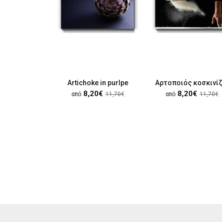
Artichoke in purlpe
Αρτοποιός κοσκινίζ
8,20€
8,20€
από
11,70€
από
11,70€