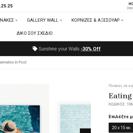
H
.25.25
ΙΝΑΚΕΣ
GALLERY WALL
ΚΟΡΝΙΖΕΣ & ΑΞΕΣΟΥΑΡ
Σπί
ΙΝΑΚΕΣ
GALLERY WALL
ΚΟΡΝΙΖΕΣ & ΑΞΕΣΟΥΑΡ
ΔΙΚΟ ΣΟΥ ΣΧΕΔΙΟ
ΔΙΚΟ ΣΟΥ ΣΧΕΔΙΟ
Sunshine your Walls
-30%
Off
ermelon In Pool
Πίνακες σε κ
Eating
ΚΩΔΙΚΟΣ: 106
Επιλέξτε μ
20 x 15 εκ.