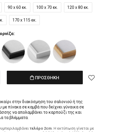
90 x 60 εκ.
100 x 70 εκ.
120 x 80 εκ.
κ.
170 x 115 εκ.
ορνίζα:
ΠΡΟΣΘΗΚΗ
οκαίρι στην διακόσμηση του σαλονιού ή της
 με πίνακα σε καμβά που δείχνει γύναικα σε
σσης να απολαμβάνει το καρπούζι της και
λα τα βλέμματα.
συμπεριλαμβάνει
τελάρο 2cm
. H εκτύπωση γίνεται με