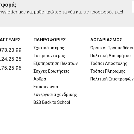
σφορά;
wsletter μας και μάθε πρώτος τα νέα και τις προσφορές μας!
ΑΓΓΕΛΙΕΣ
ΠΛΗΡΟΦΟΡΙΕΣ
ΛΟΓΑΡΙΑΣΜΟΣ
Σχετικά με εμάς
Όροι και Προϋποθέσει
873.20.99
Τα προϊόντα μας
Πολιτική Απορρήτου
.24.25.25
Εξυπηρέτηση Πελατών
Τρόποι Αποστολής
.75.25.96
Συχνές Ερωτήσεις
Τρόποι Πληρωμής
Άρθρα
Πολιτική Επιστροφών
Επικοινωνία
Συνεργασία χονδρικής
B2B Back to School
Copyright © 2026 Walls. All rights reserved | Created by
developNET