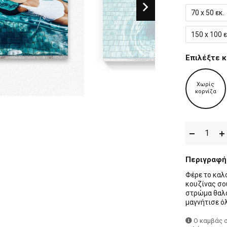
70 x 50 εκ.
150 x 100 ε
Επιλέξτε κ
Χωρίς
κορνίζα
Περιγραφή
Φέρε το καλ
κουζίνας σου
στρώμα θαλά
μαγνήτισε ό
Ο καμβάς 