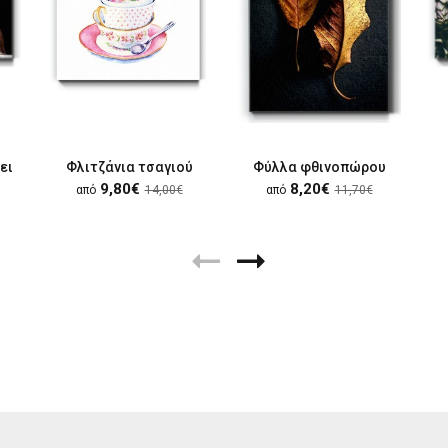
ει
Φλιτζάνια τσαγιού
Φύλλα φθινοπώρου
9,80€
8,20€
από
14,00€
από
11,70€