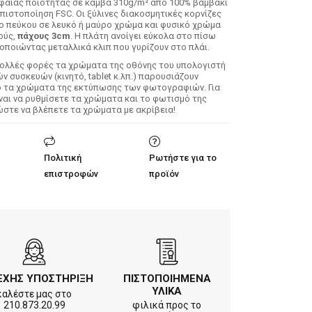
φαίας ποιότητας σε καμβά 310g/m² από 100% βαμβάκι
 πιστοποίηση FSC. Οι ξύλινες διακοσμητικές κορνίζες
λο πεύκου σε λευκό ή μαύρο χρώμα και φυσικό χρώμα
ούς,
πάχους 3cm
. Η πλάτη ανοίγει εύκολα στο πίσω
οποιώντας μεταλλικά κλιπ που γυρίζουν στο πλάι.
Πολλές φορές τα χρώματα της οθόνης του υπολογιστή
 συσκευών (κινητό, tablet κ.λπ.) παρουσιάζουν
ό τα χρώματα της εκτύπωσης των φωτογραφιών. Για
ίναι να ρυθμίσετε τα χρώματα και το φωτισμό της
ώστε να βλέπετε τα χρώματα με ακρίβεια!
Πολιτική
Ρωτήστε για το
επιστροφών
προϊόν
ΕΧΗΣ ΥΠΟΣΤΗΡΙΞΗ
ΠΙΣΤΟΠΟΙΗΜΕΝΑ
ΥΛΙΚΑ
καλέστε μας στο
210.873.20.99
φιλικά προς το