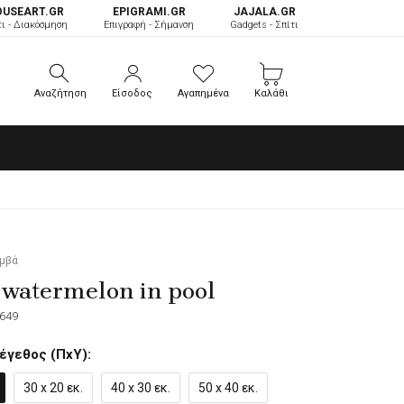
OUSEART.GR
ΕPIGRAMI.GR
JAJALA.GR
τι - Διακόσμηση
Επιγραφή - Σήμανση
Gadgets - Σπίτι
Αναζήτηση
Είσοδος
Αγαπημένα
Καλάθι
Αναζήτηση
Είσοδος
Αγαπημένα
Καλάθι
αμβά
 watermelon in pool
649
έγεθος (ΠxΥ):
30 x 20 εκ.
40 x 30 εκ.
50 x 40 εκ.