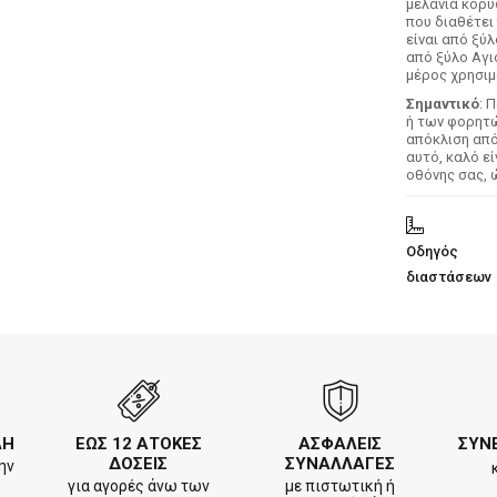
μελάνια κορυ
που διαθέτει
είναι από ξύ
από ξύλο Αγι
μέρος χρησιμ
Σημαντικό
: 
ή των φορητών
απόκλιση απ
αυτό, καλό ε
οθόνης σας, 
Οδηγός
διαστάσεων
ΛΗ
ΕΩΣ 12 ΑΤΟΚΕΣ
ΑΣΦΑΛΕΙΣ
ΣΥΝ
ΔΟΣΕΙΣ
ΣΥΝΑΛΛΑΓΕΣ
ην
για αγορές άνω των
με πιστωτική ή