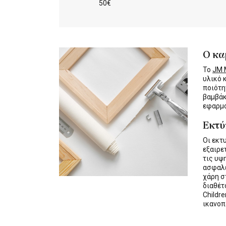
50€
Ο κα
Το
JM M
υλικό 
ποιότη
βαμβάκ
εφαρμο
Εκτ
Οι εκτ
εξαιρε
τις υψ
ασφαλε
χάρη σ
διαθέ
Childre
ικανοπ