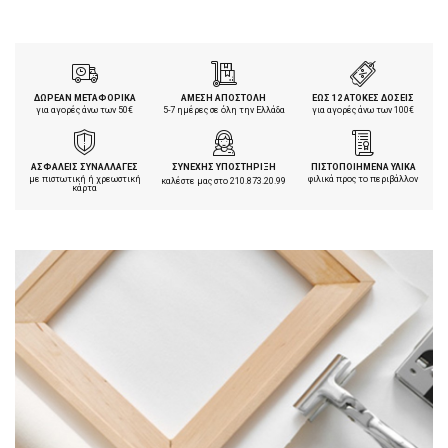
ΔΩΡΕΑΝ ΜΕΤΑΦΟΡΙΚΑ
ΑΜΕΣΗ ΑΠΟΣΤΟΛΗ
ΕΩΣ 12 ΑΤΟΚΕΣ ΔΟΣΕΙΣ
για αγορές άνω των 50€
5-7 ημέρες σε όλη την Ελλάδα
για αγορές άνω των 100€
ΑΣΦΑΛΕΙΣ ΣΥΝΑΛΛΑΓΕΣ
ΣΥΝΕΧΗΣ ΥΠΟΣΤΗΡΙΞΗ
ΠΙΣΤΟΠΟΙΗΜΕΝΑ ΥΛΙΚΑ
με πιστωτική ή χρεωστική
φιλικά προς το περιβάλλον
καλέστε μας στο
210.873.20.99
κάρτα