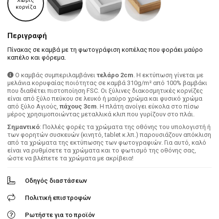
Χωρίς
κορνίζα
Περιγραφή
Πίνακας σε καμβά με τη φωτογράφιση κοπέλας που φοράει μαύρο
καπέλο και φόρεμα.
Ο καμβάς συμπεριλαμβάνει
τελάρο 2cm
. H εκτύπωση γίνεται με
μελάνια κορυφαίας ποιότητας σε καμβά 310g/m² από 100% βαμβάκι
που διαθέτει πιστοποίηση FSC. Οι ξύλινες διακοσμητικές κορνίζες
είναι από ξύλο πεύκου σε λευκό ή μαύρο χρώμα και φυσικό χρώμα
από ξύλο Αγιούς,
πάχους 3cm
. Η πλάτη ανοίγει εύκολα στο πίσω
μέρος χρησιμοποιώντας μεταλλικά κλιπ που γυρίζουν στο πλάι.
Σημαντικό
: Πολλές φορές τα χρώματα της οθόνης του υπολογιστή ή
των φορητών συσκευών (κινητό, tablet κ.λπ.) παρουσιάζουν απόκλιση
από τα χρώματα της εκτύπωσης των φωτογραφιών. Για αυτό, καλό
είναι να ρυθμίσετε τα χρώματα και το φωτισμό της οθόνης σας,
ώστε να βλέπετε τα χρώματα με ακρίβεια!
Οδηγός διαστάσεων
Πολιτική επιστροφών
Ρωτήστε για το προϊόν