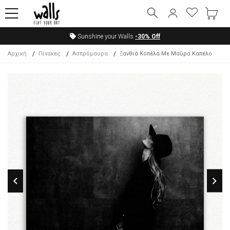
Sunshine your Walls
-30%
Off
Αρχική
Πίνακες
Ασπρόμαυρα
Ξανθιά Κοπέλα Με Μαύρο Καπέλο