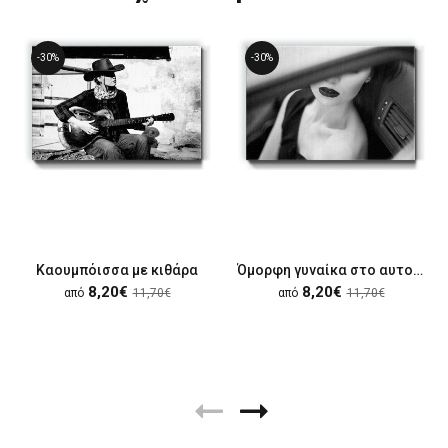
-30%
-30%
Καουμπόισσα με κιθάρα
Όμορφη γυναίκα στο αυτοκίνητο
8,20€
8,20€
από
11,70€
από
11,70€