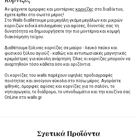
Κορνίζες
Αν ψάχνετε όμορφες και μοντέρνες
κορνίζες
στο διαδίκτυο,
έχετε έρθει στο σωστό μέρος!
Στο Walls διαθέτουμε μια μεγάλη γκάμα μεγάλων και μικρών
κορνιζών ειδικά επιλεγμένες για αφίσες, δίνοντάς σας τη
δυνατότητα να δημιουργήσετε την πιο μοντέρνα και κομψή
διακόσμηση τοίχου.
Διαθέτουμε ξύλινες κορνίζες σε μαύρο - λευκό πεύκο και
φυσικού ξύλου αγιούζ - καθώς και εντυπωσιακές μαγνητικές
κρεμάστρες για εύκολη ανάρτηση. Όλες οι κορνίζες μπορούν να
αναρτηθούν τόσο κάθετα όσο και οριζόντια.
Οι κορνίζες του walls παρέχουν υψηλές προδιαγραφές
ποιότητας και ανοίγουν εύκολα στο πίσω μέρος. Αγοράστε
φθηνές, όμορφες αφίσες και κορνίζες για το σαλόνι, το
νηπιαγωγείο, το διάδρομο, το υπνοδωμάτιο και την κουζίνα σας
OnLine στο walls.gr.
Σχετικά Προϊόντα