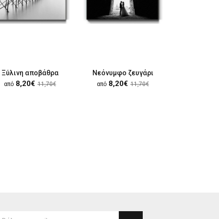
Ξύλινη αποβάθρα
Νεόνυμφο ζευγάρι
Μοναχικός
8,20€
8,20€
8,20
από
11,70€
από
11,70€
από