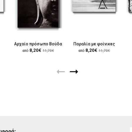
Αρχαίο πρόσωπο Βούδα
Παραλία με φοίνικες
8,20€
8,20€
από
11,70€
από
11,70€
σφορά;