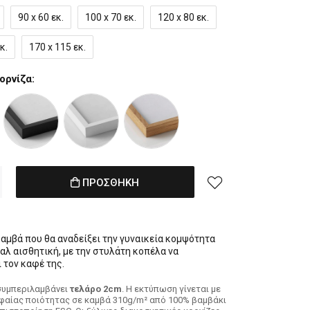
90 x 60 εκ.
100 x 70 εκ.
120 x 80 εκ.
κ.
170 x 115 εκ.
ορνίζα:
ΠΡΟΣΘΗΚΗ
καμβά που θα αναδείξει την γυναικεία κομψότητα
μαλ αισθητική, με την στυλάτη κοπέλα να
 τον καφέ της.
συμπεριλαμβάνει
τελάρο 2cm
. H εκτύπωση γίνεται με
φαίας ποιότητας σε καμβά 310g/m² από 100% βαμβάκι