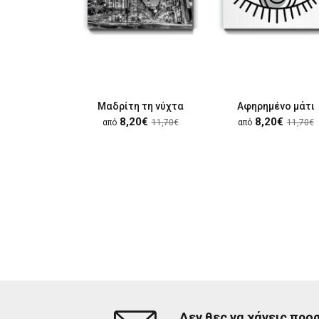
Μαδρίτη τη νύχτα
Αφηρημένο μάτι
8,20€
8,20€
από
11,70€
από
11,70€
Δεν θες να χάνεις προ