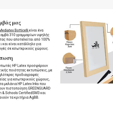
μβάς μας
ediatex Botticelli
είναι ένα
καμβά 310 γραμμαρίων υψηλής
τας που αποτελείται από 100%
ι και είναι κατάλληλο για
γές σε εσωτερικούς χώρους.
ύπωση
υπωτές HP Latex προσφέρουν
τικής ποιότητας εκτυπώσεις, με
ηλότερες προδιαγραφές
ίας για εσωτερικούς χώρους,
τα μελάνια HP Latex Inks που
τουν πιστοποίηση GREENGUARD
n & Schools CertifiedSM3 και
οιούν τα κριτήρια AgBB.