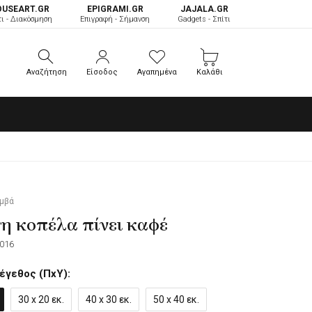
OUSEART.GR
ΕPIGRAMI.GR
JAJALA.GR
τι - Διακόσμηση
Επιγραφή - Σήμανση
Gadgets - Σπίτι
Αναζήτηση
Είσοδος
Αγαπημένα
Καλάθι
Αναζήτηση
Είσοδος
Αγαπημένα
Καλάθι
αμβά
η κοπέλα πίνει καφέ
016
έγεθος (ΠxΥ):
30 x 20 εκ.
40 x 30 εκ.
50 x 40 εκ.