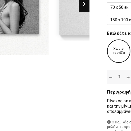
70 x 50 εκ.
150 x 100 ε
Επιλέξτε κ
Χωρίς
κορνίζα
Περιγραφή
Πίνακας σε 
και την μίνι
απολαμβάνει
Ο καμβάς 
μελάνια κορυ