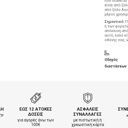
που διαθέτει
είναι από ξύ
από ξύλο Αγι
μέρος χρησιμ
Σημαντικό
: 
ή των φορητών
απόκλιση απ
αυτό, καλό ε
οθόνης σας, 
Οδηγός
διαστάσεων
ΛΗ
ΕΩΣ 12 ΑΤΟΚΕΣ
ΑΣΦΑΛΕΙΣ
ΣΥΝ
ΔΟΣΕΙΣ
ΣΥΝΑΛΛΑΓΕΣ
ην
για αγορές άνω των
με πιστωτική ή
100€
χρεωστική κάρτα