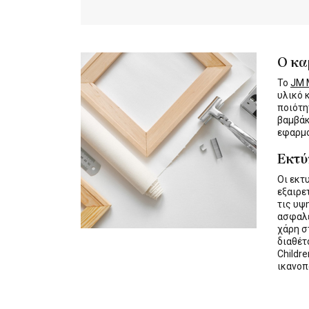
Ο κα
Το
JM M
υλικό 
ποιότη
βαμβάκ
εφαρμο
Εκτ
Οι εκτ
εξαιρε
τις υψ
ασφαλε
χάρη σ
διαθέ
Childre
ικανοπ