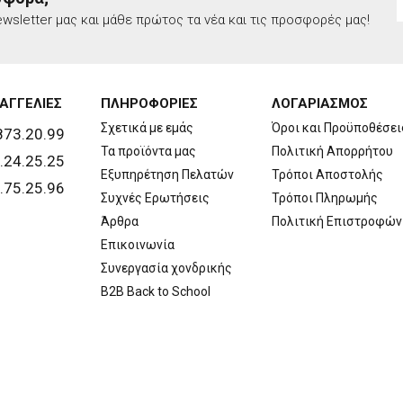
wsletter μας και μάθε πρώτος τα νέα και τις προσφορές μας!
ΑΓΓΕΛΙΕΣ
ΠΛΗΡΟΦΟΡΙΕΣ
ΛΟΓΑΡΙΑΣΜΟΣ
Σχετικά με εμάς
Όροι και Προϋποθέσει
873.20.99
Τα προϊόντα μας
Πολιτική Απορρήτου
.24.25.25
Εξυπηρέτηση Πελατών
Τρόποι Αποστολής
.75.25.96
Συχνές Ερωτήσεις
Τρόποι Πληρωμής
Άρθρα
Πολιτική Επιστροφών
Επικοινωνία
Συνεργασία χονδρικής
B2B Back to School
Copyright © 2026 Walls. All rights reserved | Created by
developNET