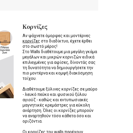
Κορνίζες
Αν ψάχνετε όμορφες και μοντέρνες
κορνίζες
στο διαδίκτυο, έχετε έρθει
στο σωστό μέρος!
Στο Walls διαθέτουμε μια μεγάλη γκάμα
μεγάλων και μικρών κορνιζών ειδικά
επιλεγμένες για αφίσες, δίνοντάς σας
τη δυνατότητα να δημιουργήσετε την
πιο μοντέρνα και κομψή διακόσμηση
τοίχου.
Διαθέτουμε ξύλινες κορνίζες σε μαύρο
- λευκό πεύκο και φυσικού ξύλου
αγιούζ - καθώς και εντυπωσιακές
μαγνητικές κρεμάστρες για εύκολη
ανάρτηση. Όλες οι κορνίζες μπορούν
να αναρτηθούν τόσο κάθετα όσο και
οριζόντια.
Οι κορνίζες του walls παρέχουν