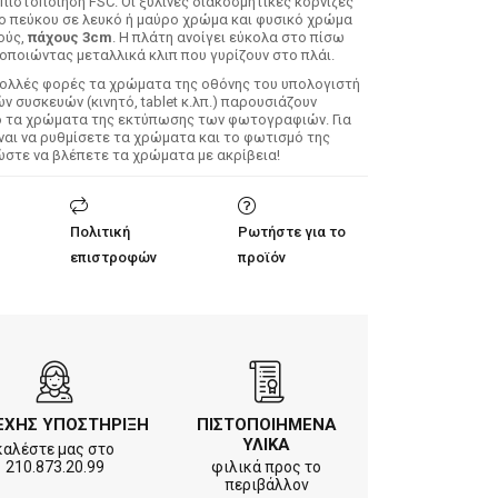
 πιστοποίηση FSC. Οι ξύλινες διακοσμητικές κορνίζες
λο πεύκου σε λευκό ή μαύρο χρώμα και φυσικό χρώμα
ούς,
πάχους 3cm
. Η πλάτη ανοίγει εύκολα στο πίσω
οποιώντας μεταλλικά κλιπ που γυρίζουν στο πλάι.
Πολλές φορές τα χρώματα της οθόνης του υπολογιστή
 συσκευών (κινητό, tablet κ.λπ.) παρουσιάζουν
ό τα χρώματα της εκτύπωσης των φωτογραφιών. Για
ίναι να ρυθμίσετε τα χρώματα και το φωτισμό της
ώστε να βλέπετε τα χρώματα με ακρίβεια!
Πολιτική
Ρωτήστε για το
επιστροφών
προϊόν
ΕΧΗΣ ΥΠΟΣΤΗΡΙΞΗ
ΠΙΣΤΟΠΟΙΗΜΕΝΑ
ΥΛΙΚΑ
καλέστε μας στο
210.873.20.99
φιλικά προς το
περιβάλλον