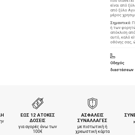
που διαθέτει
είναι από ξύ
από ξύλο Αγι
μέρος χρησιμ
Σημαντικό
: 
ή των φορητών
απόκλιση απ
αυτό, καλό ε
οθόνης σας, 
Οδηγός
διαστάσεων
ΛΗ
ΕΩΣ 12 ΑΤΟΚΕΣ
ΑΣΦΑΛΕΙΣ
ΣΥΝ
ΔΟΣΕΙΣ
ΣΥΝΑΛΛΑΓΕΣ
ην
για αγορές άνω των
με πιστωτική ή
100€
χρεωστική κάρτα