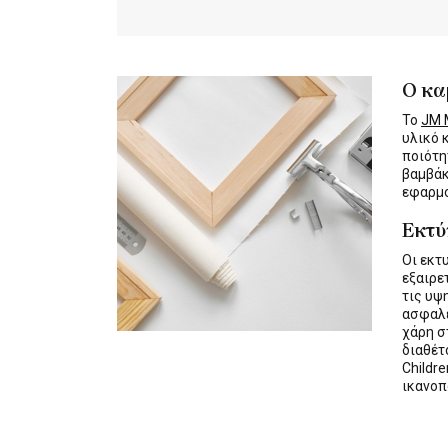
Ο κα
Το
JM M
υλικό 
ποιότη
βαμβάκ
εφαρμο
Εκτ
Οι εκτ
εξαιρε
τις υψ
ασφαλε
χάρη σ
διαθέ
Childre
ικανοπ