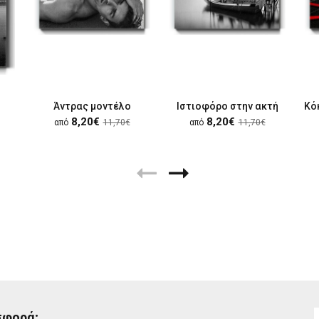
Άντρας μοντέλο
Ιστιοφόρο στην ακτή
8,20€
8,20€
από
11,70€
από
11,70€
σφορά;