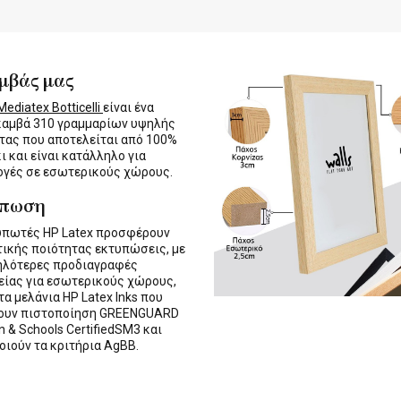
μβάς μας
ediatex Botticelli
είναι ένα
καμβά 310 γραμμαρίων υψηλής
τας που αποτελείται από 100%
ι και είναι κατάλληλο για
γές σε εσωτερικούς χώρους.
ύπωση
υπωτές HP Latex προσφέρουν
τικής ποιότητας εκτυπώσεις, με
ηλότερες προδιαγραφές
ίας για εσωτερικούς χώρους,
τα μελάνια HP Latex Inks που
τουν πιστοποίηση GREENGUARD
n & Schools CertifiedSM3 και
οιούν τα κριτήρια AgBB.