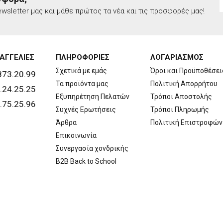
wsletter μας και μάθε πρώτος τα νέα και τις προσφορές μας!
ΑΓΓΕΛΙΕΣ
ΠΛΗΡΟΦΟΡΙΕΣ
ΛΟΓΑΡΙΑΣΜΟΣ
Σχετικά με εμάς
Όροι και Προϋποθέσει
873.20.99
Τα προϊόντα μας
Πολιτική Απορρήτου
.24.25.25
Εξυπηρέτηση Πελατών
Τρόποι Αποστολής
.75.25.96
Συχνές Ερωτήσεις
Τρόποι Πληρωμής
Άρθρα
Πολιτική Επιστροφών
Επικοινωνία
Συνεργασία χονδρικής
B2B Back to School
Copyright © 2026 Walls. All rights reserved | Created by
developNET