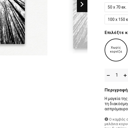
50 x 70 εκ.
100 x 150 ε
Επιλέξτε κ
Χωρίς
κορνίζα
Περιγραφή
Η μαγεία τη
τη διακόσμησ
ασπρόμαυρο 
Ο καμβάς 
μελάνια κορυ