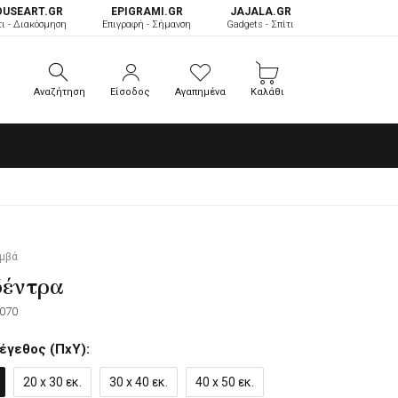
OUSEART.GR
ΕPIGRAMI.GR
JAJALA.GR
τι - Διακόσμηση
Επιγραφή - Σήμανση
Gadgets - Σπίτι
Αναζήτηση
Είσοδος
Αγαπημένα
Καλάθι
Αναζήτηση
Είσοδος
Αγαπημένα
Καλάθι
αμβά
δέντρα
070
έγεθος (ΠxΥ):
20 x 30 εκ.
30 x 40 εκ.
40 x 50 εκ.