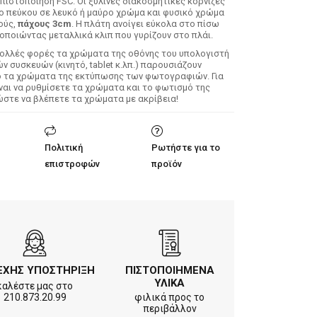
 πιστοποίηση FSC. Οι ξύλινες διακοσμητικές κορνίζες
λο πεύκου σε λευκό ή μαύρο χρώμα και φυσικό χρώμα
ούς,
πάχους 3cm
. Η πλάτη ανοίγει εύκολα στο πίσω
οποιώντας μεταλλικά κλιπ που γυρίζουν στο πλάι.
Πολλές φορές τα χρώματα της οθόνης του υπολογιστή
 συσκευών (κινητό, tablet κ.λπ.) παρουσιάζουν
ό τα χρώματα της εκτύπωσης των φωτογραφιών. Για
ίναι να ρυθμίσετε τα χρώματα και το φωτισμό της
ώστε να βλέπετε τα χρώματα με ακρίβεια!
Πολιτική
Ρωτήστε για το
επιστροφών
προϊόν
ΕΧΗΣ ΥΠΟΣΤΗΡΙΞΗ
ΠΙΣΤΟΠΟΙΗΜΕΝΑ
ΥΛΙΚΑ
καλέστε μας στο
210.873.20.99
φιλικά προς το
περιβάλλον