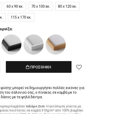
60 x 90 εκ.
70 x 100 εκ.
80 x 120 εκ.
κ.
115 x 170 εκ.
ορνίζα:
ΠΡΟΣΘΗΚΗ
ς φύσης μπορεί να δημιουργήσει πολλές εικόνες για
η του σαλονιού σας, ο πίνακας σε καμβά με το
δάσος με τα ψηλά δέντρα.
συμπεριλαμβάνει
τελάρο 2cm
. H εκτύπωση γίνεται με
φαίας ποιότητας σε καμβά 310g/m² από 100% βαμβάκι