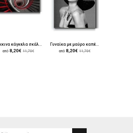
Κόκκινα κάγκελα σκάλας
Γυναίκα με μαύρο καπέλο
8,20€
8,20€
8,20
από
11,70€
από
11,70€
από