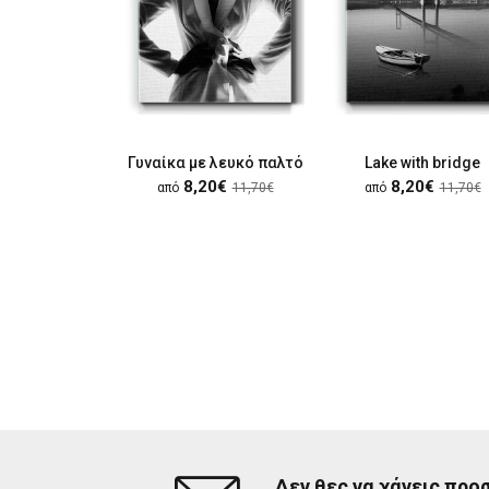
Γυναίκα με λευκό παλτό
Lake with bridge
8,20€
8,20€
από
11,70€
από
11,70€
Δεν θες να χάνεις προ