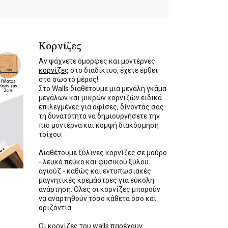
Κορνίζες
Αν ψάχνετε όμορφες και μοντέρνες
κορνίζες
στο διαδίκτυο, έχετε έρθει
στο σωστό μέρος!
Στο Walls διαθέτουμε μια μεγάλη γκάμα
μεγάλων και μικρών κορνιζών ειδικά
επιλεγμένες για αφίσες, δίνοντάς σας
τη δυνατότητα να δημιουργήσετε την
πιο μοντέρνα και κομψή διακόσμηση
τοίχου.
Διαθέτουμε ξύλινες κορνίζες σε μαύρο
- λευκό πεύκο και φυσικού ξύλου
αγιούζ - καθώς και εντυπωσιακές
μαγνητικές κρεμάστρες για εύκολη
ανάρτηση. Όλες οι κορνίζες μπορούν
να αναρτηθούν τόσο κάθετα όσο και
οριζόντια.
Οι κορνίζες του walls παρέχουν