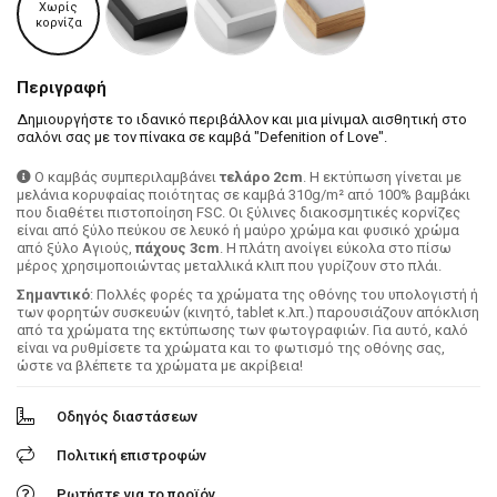
Χωρίς
κορνίζα
Περιγραφή
Δημιουργήστε το ιδανικό περιβάλλον και μια μίνιμαλ αισθητική στο
σαλόνι σας με τον πίνακα σε καμβά "Defenition of Love".
Ο καμβάς συμπεριλαμβάνει
τελάρο 2cm
. H εκτύπωση γίνεται με
μελάνια κορυφαίας ποιότητας σε καμβά 310g/m² από 100% βαμβάκι
που διαθέτει πιστοποίηση FSC. Οι ξύλινες διακοσμητικές κορνίζες
είναι από ξύλο πεύκου σε λευκό ή μαύρο χρώμα και φυσικό χρώμα
από ξύλο Αγιούς,
πάχους 3cm
. Η πλάτη ανοίγει εύκολα στο πίσω
μέρος χρησιμοποιώντας μεταλλικά κλιπ που γυρίζουν στο πλάι.
Σημαντικό
: Πολλές φορές τα χρώματα της οθόνης του υπολογιστή ή
των φορητών συσκευών (κινητό, tablet κ.λπ.) παρουσιάζουν απόκλιση
από τα χρώματα της εκτύπωσης των φωτογραφιών. Για αυτό, καλό
είναι να ρυθμίσετε τα χρώματα και το φωτισμό της οθόνης σας,
ώστε να βλέπετε τα χρώματα με ακρίβεια!
Οδηγός διαστάσεων
Πολιτική επιστροφών
Ρωτήστε για το προϊόν