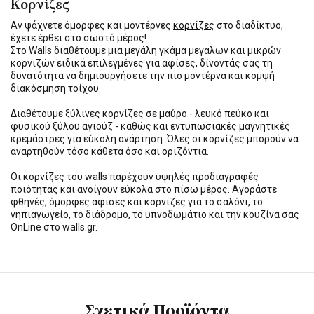
Κορνίζες
Αν ψάχνετε όμορφες και μοντέρνες
κορνίζες
στο διαδίκτυο,
έχετε έρθει στο σωστό μέρος!
Στο Walls διαθέτουμε μια μεγάλη γκάμα μεγάλων και μικρών
κορνιζών ειδικά επιλεγμένες για αφίσες, δίνοντάς σας τη
δυνατότητα να δημιουργήσετε την πιο μοντέρνα και κομψή
διακόσμηση τοίχου.
Διαθέτουμε ξύλινες κορνίζες σε μαύρο - λευκό πεύκο και
φυσικού ξύλου αγιούζ - καθώς και εντυπωσιακές μαγνητικές
κρεμάστρες για εύκολη ανάρτηση. Όλες οι κορνίζες μπορούν να
αναρτηθούν τόσο κάθετα όσο και οριζόντια.
Οι κορνίζες του walls παρέχουν υψηλές προδιαγραφές
ποιότητας και ανοίγουν εύκολα στο πίσω μέρος. Αγοράστε
φθηνές, όμορφες αφίσες και κορνίζες για το σαλόνι, το
νηπιαγωγείο, το διάδρομο, το υπνοδωμάτιο και την κουζίνα σας
OnLine στο walls.gr.
Σχετικά Προϊόντα