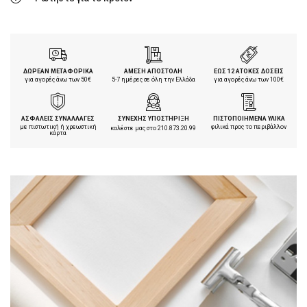
ΔΩΡΕΑΝ ΜΕΤΑΦΟΡΙΚΑ
ΑΜΕΣΗ ΑΠΟΣΤΟΛΗ
ΕΩΣ 12 ΑΤΟΚΕΣ ΔΟΣΕΙΣ
για αγορές άνω των 50€
5-7 ημέρες σε όλη την Ελλάδα
για αγορές άνω των 100€
ΑΣΦΑΛΕΙΣ ΣΥΝΑΛΛΑΓΕΣ
ΣΥΝΕΧΗΣ ΥΠΟΣΤΗΡΙΞΗ
ΠΙΣΤΟΠΟΙΗΜΕΝΑ ΥΛΙΚΑ
με πιστωτική ή χρεωστική
φιλικά προς το περιβάλλον
καλέστε μας στο
210.873.20.99
κάρτα