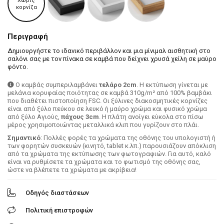
Χωρίς
κορνίζα
Περιγραφή
Δημιουργήστε το ιδανικό περιβάλλον και μια μίνιμαλ αισθητική στο
σαλόνι σας με τον πίνακα σε καμβά που δείχνει χρυσά χείλη σε μαύρο
φόντο.
Ο καμβάς συμπεριλαμβάνει
τελάρο 2cm
. H εκτύπωση γίνεται με
μελάνια κορυφαίας ποιότητας σε καμβά 310g/m² από 100% βαμβάκι
που διαθέτει πιστοποίηση FSC. Οι ξύλινες διακοσμητικές κορνίζες
είναι από ξύλο πεύκου σε λευκό ή μαύρο χρώμα και φυσικό χρώμα
από ξύλο Αγιούς,
πάχους 3cm
. Η πλάτη ανοίγει εύκολα στο πίσω
μέρος χρησιμοποιώντας μεταλλικά κλιπ που γυρίζουν στο πλάι.
Σημαντικό
: Πολλές φορές τα χρώματα της οθόνης του υπολογιστή ή
των φορητών συσκευών (κινητό, tablet κ.λπ.) παρουσιάζουν απόκλιση
από τα χρώματα της εκτύπωσης των φωτογραφιών. Για αυτό, καλό
είναι να ρυθμίσετε τα χρώματα και το φωτισμό της οθόνης σας,
ώστε να βλέπετε τα χρώματα με ακρίβεια!
Οδηγός διαστάσεων
Πολιτική επιστροφών