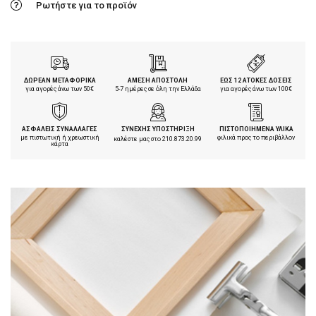
Ρωτήστε για το προϊόν
ΔΩΡΕΑΝ ΜΕΤΑΦΟΡΙΚΑ
ΑΜΕΣΗ ΑΠΟΣΤΟΛΗ
ΕΩΣ 12 ΑΤΟΚΕΣ ΔΟΣΕΙΣ
για αγορές άνω των 50€
5-7 ημέρες σε όλη την Ελλάδα
για αγορές άνω των 100€
ΑΣΦΑΛΕΙΣ ΣΥΝΑΛΛΑΓΕΣ
ΣΥΝΕΧΗΣ ΥΠΟΣΤΗΡΙΞΗ
ΠΙΣΤΟΠΟΙΗΜΕΝΑ ΥΛΙΚΑ
με πιστωτική ή χρεωστική
φιλικά προς το περιβάλλον
καλέστε μας στο
210.873.20.99
κάρτα