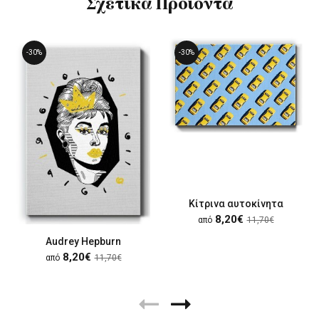
Σχετικά Προϊόντα
-30%
-30%
Κίτρινα αυτοκίνητα
8,20€
από
11,70€
Audrey Hepburn
8,20€
από
11,70€