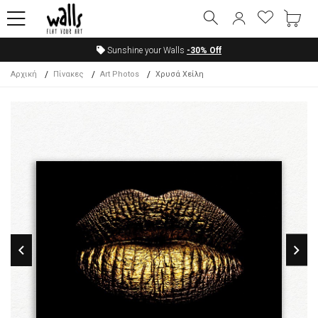
Sunshine your Walls
-30%
Off
Αρχική
Πίνακες
Art Photos
Χρυσά Χείλη