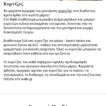
Κορνίζες
Αν ψάχνετε όμορφες και μοντέρνες
κορνίζες
στο διαδίκτυο,
έχετε έρθει στο σωστό μέρος!
Στο Walls διαθέτουμε μια μεγάλη γκάμα μεγάλων και μικρών
κορνιζών ειδικά επιλεγμένες για αφίσες, δίνοντάς σας τη
δυνατότητα να δημιουργήσετε την πιο μοντέρνα και κομψή
διακόσμηση τοίχου.
Διαθέτουμε ξύλινες κορνίζες σε μαύρο - λευκό πεύκο και
φυσικού ξύλου αγιούζ - καθώς και εντυπωσιακές μαγνητικές
κρεμάστρες για εύκολη ανάρτηση. Όλες οι κορνίζες μπορούν να
αναρτηθούν τόσο κάθετα όσο και οριζόντια.
Οι κορνίζες του walls παρέχουν υψηλές προδιαγραφές
ποιότητας και ανοίγουν εύκολα στο πίσω μέρος. Αγοράστε
φθηνές, όμορφες αφίσες και κορνίζες για το σαλόνι, το
νηπιαγωγείο, το διάδρομο, το υπνοδωμάτιο και την κουζίνα σας
OnLine στο walls.gr.