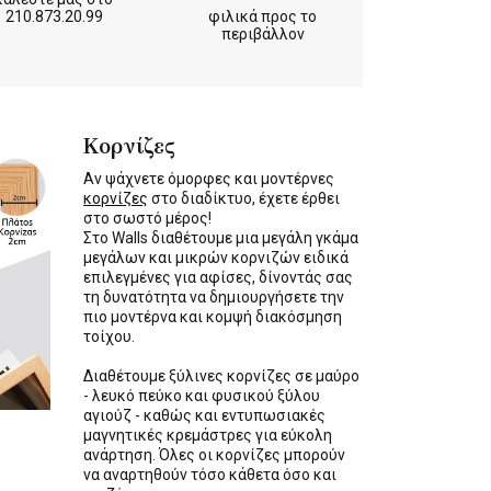
210.873.20.99
φιλικά προς το
περιβάλλον
Κορνίζες
Αν ψάχνετε όμορφες και μοντέρνες
κορνίζες
στο διαδίκτυο, έχετε έρθει
στο σωστό μέρος!
Στο Walls διαθέτουμε μια μεγάλη γκάμα
μεγάλων και μικρών κορνιζών ειδικά
επιλεγμένες για αφίσες, δίνοντάς σας
τη δυνατότητα να δημιουργήσετε την
πιο μοντέρνα και κομψή διακόσμηση
τοίχου.
Διαθέτουμε ξύλινες κορνίζες σε μαύρο
- λευκό πεύκο και φυσικού ξύλου
αγιούζ - καθώς και εντυπωσιακές
μαγνητικές κρεμάστρες για εύκολη
ανάρτηση. Όλες οι κορνίζες μπορούν
να αναρτηθούν τόσο κάθετα όσο και