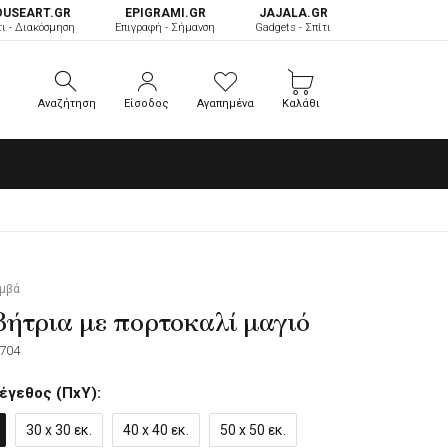
OUSEART.GR
ΕPIGRAMI.GR
JAJALA.GR
τι - Διακόσμηση
Επιγραφή - Σήμανση
Gadgets - Σπίτι
Αναζήτηση
Είσοδος
Αγαπημένα
Καλάθι
Αναζήτηση
Είσοδος
Αγαπημένα
Καλάθι
αμβά
ήτρια με πορτοκαλί μαγιό
704
έγεθος (ΠxΥ):
30 x 30 εκ.
40 x 40 εκ.
50 x 50 εκ.