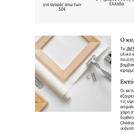
Ελλάδα
για αγορές άνω των
50€
Ο κα
Το
JM M
υλικό 
ποιότη
βαμβάκ
εφαρμο
Εκτ
Οι εκτ
εξαιρε
τις υψ
ασφαλε
χάρη σ
διαθέ
Childre
ικανοπ