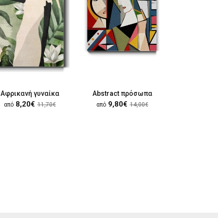
Αφρικανή γυναίκα
Abstract πρόσωπα
Γυναίκα μ
8,20€
9,80€
9,80
από
11,70€
από
14,00€
από