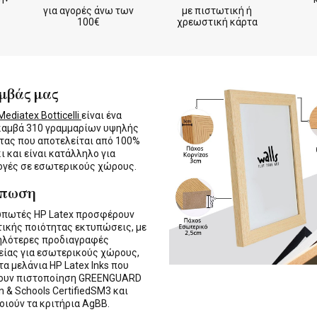
για αγορές άνω των
με πιστωτική ή
100€
χρεωστική κάρτα
μβάς μας
ediatex Botticelli
είναι ένα
καμβά 310 γραμμαρίων υψηλής
τας που αποτελείται από 100%
ι και είναι κατάλληλο για
γές σε εσωτερικούς χώρους.
ύπωση
υπωτές HP Latex προσφέρουν
τικής ποιότητας εκτυπώσεις, με
ηλότερες προδιαγραφές
ίας για εσωτερικούς χώρους,
τα μελάνια HP Latex Inks που
τουν πιστοποίηση GREENGUARD
n & Schools CertifiedSM3 και
οιούν τα κριτήρια AgBB.