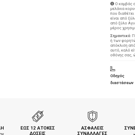
Ο καμβάς 
μελάνια κορυ
που διαθέτει
είναι από ξύ
από ξύλο Αγι
μέρος χρησιμ
Σημαντικό
: 
ή των φορητών
απόκλιση απ
αυτό, καλό ε
οθόνης σας, 
Οδηγός
διαστάσεων
ΛΗ
ΕΩΣ 12 ΑΤΟΚΕΣ
ΑΣΦΑΛΕΙΣ
ΣΥΝ
ΔΟΣΕΙΣ
ΣΥΝΑΛΛΑΓΕΣ
ην