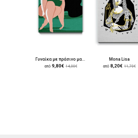
Γυναίκα με πράσινο μαγίο
Mona Lisa
9,80€
8,20€
από
14,00€
από
11,70€