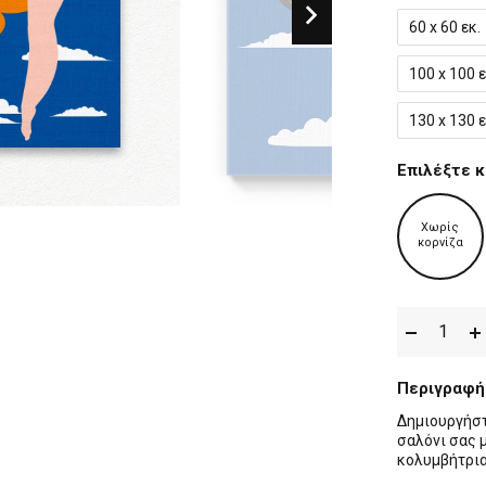
60 x 60 εκ.
100 x 100 ε
130 x 130 ε
Επιλέξτε κ
Χωρίς
κορνίζα
Περιγραφή
Δημιουργήστ
σαλόνι σας μ
κολυμβήτρια