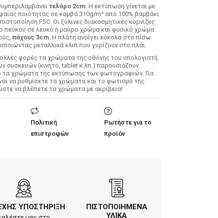
συμπεριλαμβάνει
τελάρο 2cm
. H εκτύπωση γίνεται με
φαίας ποιότητας σε καμβά 310g/m² από 100% βαμβάκι
 πιστοποίηση FSC. Οι ξύλινες διακοσμητικές κορνίζες
λο πεύκου σε λευκό ή μαύρο χρώμα και φυσικό χρώμα
ούς,
πάχους 3cm
. Η πλάτη ανοίγει εύκολα στο πίσω
οποιώντας μεταλλικά κλιπ που γυρίζουν στο πλάι.
Πολλές φορές τα χρώματα της οθόνης του υπολογιστή
 συσκευών (κινητό, tablet κ.λπ.) παρουσιάζουν
ό τα χρώματα της εκτύπωσης των φωτογραφιών. Για
ίναι να ρυθμίσετε τα χρώματα και το φωτισμό της
ώστε να βλέπετε τα χρώματα με ακρίβεια!
Πολιτική
Ρωτήστε για το
επιστροφών
προϊόν
ΕΧΗΣ ΥΠΟΣΤΗΡΙΞΗ
ΠΙΣΤΟΠΟΙΗΜΕΝΑ
ΥΛΙΚΑ
καλέστε μας στο