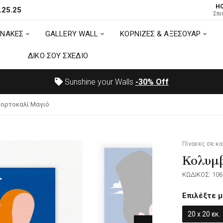
H
.25.25
ΙΝΑΚΕΣ
GALLERY WALL
ΚΟΡΝΙΖΕΣ & ΑΞΕΣΟΥΑΡ
Σπί
ΙΝΑΚΕΣ
GALLERY WALL
ΚΟΡΝΙΖΕΣ & ΑΞΕΣΟΥΑΡ
ΔΙΚΟ ΣΟΥ ΣΧΕΔΙΟ
ΔΙΚΟ ΣΟΥ ΣΧΕΔΙΟ
Sunshine your Walls
-30%
Off
Πορτοκαλί Μαγιό
Πίνακες σε κ
Κολυμβ
ΚΩΔΙΚΟΣ: 106
Επιλέξτε μ
20 x 20 εκ.