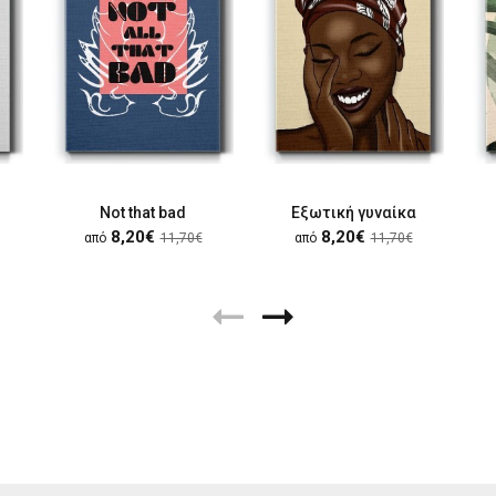
Not that bad
Εξωτική γυναίκα
8,20€
8,20€
από
11,70€
από
11,70€