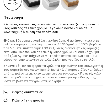
Χωρίς
κορνίζα
Περιγραφή
Κλέψε τις εντυπώσεις με τον πίνακα που απεικονίζει το πρόσωπο
μιας κοπέλας σε λευκό χρώμα με γαλάζιο φόντο και δώσε μια
καλλιτεχνική διάθεση στο σαλόνι σου.
Ο καμβάς συμπεριλαμβάνει
τελάρο 2cm
. H εκτύπωση γίνεται με
μελάνια κορυφαίας ποιότητας σε καμβά 310g/m² από 100% βαμβάκι
που διαθέτει πιστοποίηση FSC. Οι ξύλινες διακοσμητικές κορνίζες
είναι από ξύλο πεύκου σε λευκό ή μαύρο χρώμα και φυσικό χρώμα
από ξύλο Αγιούς,
πάχους 3cm
. Η πλάτη ανοίγει εύκολα στο πίσω
μέρος χρησιμοποιώντας μεταλλικά κλιπ που γυρίζουν στο πλάι.
Σημαντικό
: Πολλές φορές τα χρώματα της οθόνης του υπολογιστή ή
των φορητών συσκευών (κινητό, tablet κ.λπ.) παρουσιάζουν απόκλιση
από τα χρώματα της εκτύπωσης των φωτογραφιών. Για αυτό, καλό
είναι να ρυθμίσετε τα χρώματα και το φωτισμό της οθόνης σας,
ώστε να βλέπετε τα χρώματα με ακρίβεια!
Οδηγός διαστάσεων
Πολιτική επιστροφών