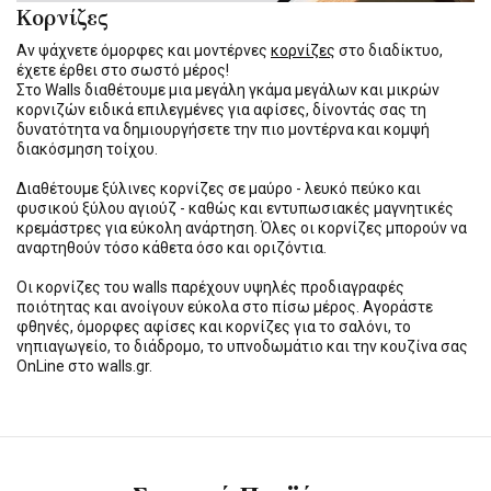
Κορνίζες
Αν ψάχνετε όμορφες και μοντέρνες
κορνίζες
στο διαδίκτυο,
έχετε έρθει στο σωστό μέρος!
Στο Walls διαθέτουμε μια μεγάλη γκάμα μεγάλων και μικρών
κορνιζών ειδικά επιλεγμένες για αφίσες, δίνοντάς σας τη
δυνατότητα να δημιουργήσετε την πιο μοντέρνα και κομψή
διακόσμηση τοίχου.
Διαθέτουμε ξύλινες κορνίζες σε μαύρο - λευκό πεύκο και
φυσικού ξύλου αγιούζ - καθώς και εντυπωσιακές μαγνητικές
κρεμάστρες για εύκολη ανάρτηση. Όλες οι κορνίζες μπορούν να
αναρτηθούν τόσο κάθετα όσο και οριζόντια.
Οι κορνίζες του walls παρέχουν υψηλές προδιαγραφές
ποιότητας και ανοίγουν εύκολα στο πίσω μέρος. Αγοράστε
φθηνές, όμορφες αφίσες και κορνίζες για το σαλόνι, το
νηπιαγωγείο, το διάδρομο, το υπνοδωμάτιο και την κουζίνα σας
OnLine στο walls.gr.