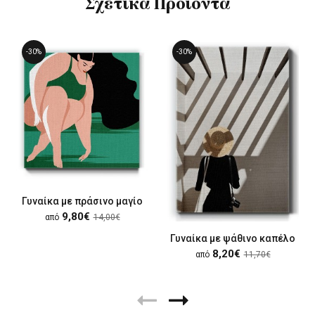
Σχετικά Προϊόντα
-30%
-30%
Γυναίκα με πράσινο μαγίο
9,80€
από
14,00€
Γυναίκα με ψάθινο καπέλο
8,20€
από
11,70€