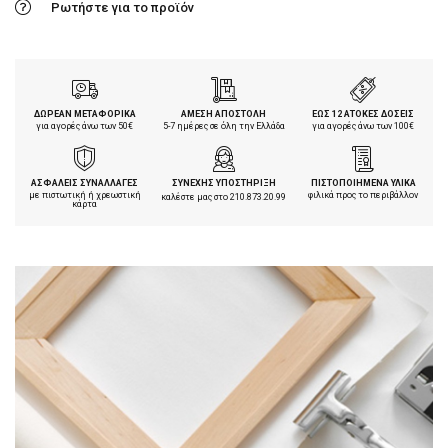
Ρωτήστε για το προϊόν
ΔΩΡΕΑΝ ΜΕΤΑΦΟΡΙΚΑ
ΑΜΕΣΗ ΑΠΟΣΤΟΛΗ
ΕΩΣ 12 ΑΤΟΚΕΣ ΔΟΣΕΙΣ
για αγορές άνω των 50€
5-7 ημέρες σε όλη την Ελλάδα
για αγορές άνω των 100€
ΑΣΦΑΛΕΙΣ ΣΥΝΑΛΛΑΓΕΣ
ΣΥΝΕΧΗΣ ΥΠΟΣΤΗΡΙΞΗ
ΠΙΣΤΟΠΟΙΗΜΕΝΑ ΥΛΙΚΑ
με πιστωτική ή χρεωστική
φιλικά προς το περιβάλλον
καλέστε μας στο
210.873.20.99
κάρτα