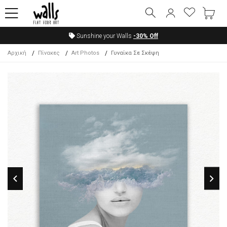
Sunshine your Walls
-30%
Off
Αρχική
Πίνακες
Art Photos
Γυναίκα Σε Σκέψη