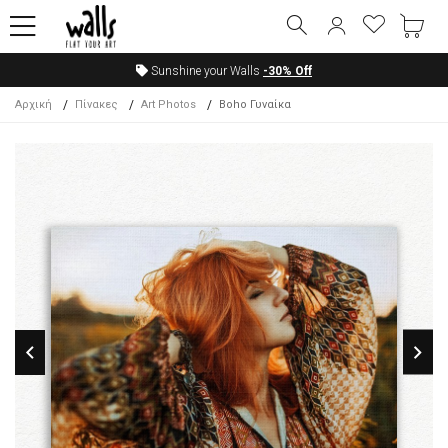
Sunshine your Walls
-30%
Off
Αρχική
Πίνακες
Art Photos
Boho Γυναίκα