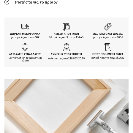
Ρωτήστε για το προϊόν
ΔΩΡΕΑΝ ΜΕΤΑΦΟΡΙΚΑ
ΑΜΕΣΗ ΑΠΟΣΤΟΛΗ
ΕΩΣ 12 ΑΤΟΚΕΣ ΔΟΣΕΙΣ
για αγορές άνω των 50€
5-7 ημέρες σε όλη την Ελλάδα
για αγορές άνω των 100€
ΑΣΦΑΛΕΙΣ ΣΥΝΑΛΛΑΓΕΣ
ΣΥΝΕΧΗΣ ΥΠΟΣΤΗΡΙΞΗ
ΠΙΣΤΟΠΟΙΗΜΕΝΑ ΥΛΙΚΑ
με πιστωτική ή χρεωστική
φιλικά προς το περιβάλλον
καλέστε μας στο
210.873.20.99
κάρτα