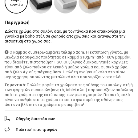
Χωρίς
κορνίζα
Περιγραφή
Δώστε χρώμα στο σαλόνι σας, με τον πίνακα που απεικονίζει μια
γυναίκα με boho στύλ σε ζωηρές αποχρώσεις και ανανεώστε την
αισθητική στο χώρο σας.
Ο καμβάς συμπεριλαμβάνει
τελάρο 2cm
. H εκτύπωση γίνεται με
μελάνια κορυφαίας ποιότητας σε καμβά 310g/m² από 100% βαμβάκι
που διαθέτει πιστοποίηση FSC. Οι ξύλινες διακοσμητικές κορνίζες
είναι από ξύλο πεύκου σε λευκό ή μαύρο χρώμα και φυσικό χρώμα
από ξύλο Αγιούς,
πάχους 3cm
. Η πλάτη ανοίγει εύκολα στο πίσω
μέρος χρησιμοποιώντας μεταλλικά κλιπ που γυρίζουν στο πλάι.
Σημαντικό
: Πολλές φορές τα χρώματα της οθόνης του υπολογιστή ή
των φορητών συσκευών (κινητό, tablet κ.λπ.) παρουσιάζουν απόκλιση
από τα χρώματα της εκτύπωσης των φωτογραφιών. Για αυτό, καλό
είναι να ρυθμίσετε τα χρώματα και το φωτισμό της οθόνης σας,
ώστε να βλέπετε τα χρώματα με ακρίβεια!
Οδηγός διαστάσεων
Πολιτική επιστροφών