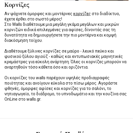
Κορνίζες
Αν ψάχνετε όμορφες και μοντέρνες
κορνίζες
στο διαδίκτυο,
έχετε έρθει στο σωστό μέρος!
Στο Walls διαθέτουμε μια μεγάλη γκάμα μεγάλων και μικρών
κορνιζών ειδικά επιλεγμένες για αφίσες, δίνοντάς σας τη
δυνατότητα να δημιουργήσετε την πιο μοντέρνα και κομψή
διακόσμηση τοίχου.
Διαθέτουμε ξύλινες κορνίζες σε μαύρο - λευκό πεύκο και
φυσικού ξύλου αγιούζ - καθώς και εντυπωσιακές μαγνητικές
κρεμάστρες για εύκολη ανάρτηση. Όλες οι κορνίζες μπορούν να
αναρτηθούν τόσο κάθετα όσο και οριζόντια.
Οι κορνίζες του walls παρέχουν υψηλές προδιαγραφές
ποιότητας και ανοίγουν εύκολα στο πίσω μέρος. Αγοράστε
φθηνές, όμορφες αφίσες και κορνίζες για το σαλόνι, το
νηπιαγωγείο, το διάδρομο, το υπνοδωμάτιο και την κουζίνα σας
OnLine στο walls.gr.