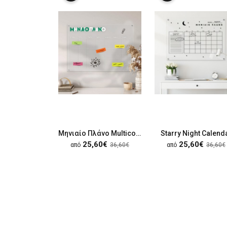
Μηνιαίο Πλάνο Multicolor
Starry Night Calend
25,60€
25,60€
από
36,60€
από
36,60€