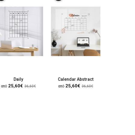
Daily
Calendar Abstract
Μηνιαίο Π
25,60€
25,60€
25,60
από
36,60€
από
36,60€
από