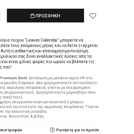
ΠΡΟΣΘΗΚΗ
όγιο τοίχου "Leaves Calendar" μπορείτε να
ετε τους επόμενους μήνες και να δείτε τι έρχεται
. Αυτή η ανθεκτική και επαναχρησιμοποιήσιμη
κρυλικού σας δίνει εναλλακτικές λύσεις από τα
και είναι χίλιες φορές πιο ωραίο να βλέπετε τις
ς σας!
 Premium 5mm
. Εκτύπωση με μελάνια νερού HP στο
ια μεγάλη διάρκεια. Δεν χρησιμοποιείτε αυτοκόλλητο.
της ακρυλικής επιφάνειας γίνεται με ένα βρεγμένο
ήση απορρυπαντικού. Χρησιμοποιήστε μαρκαδόρο Non-
ι ανεξίτηλο).
Η χρήση απορρυπαντικών με λειαντικά ή χλώριο
νητικά την ποιότητα της ακρυλικής επιφάνειας. Γίνεται
νει την ελκυστική γυαλάδα.
ται: Αποστάτες & βίδες.
 επιστροφών
Ρωτήστε για το προϊόν