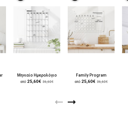
ar
Μηνιαίο Ημερολόγιο
Family Program
25,60€
25,60€
από
36,60€
από
36,60€