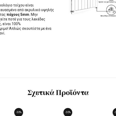
ρολόγιο τοίχου είναι
ευασμένο από ακρυλικό υψηλής
ητας
πάχους 5mm
. Μην
είτε ποτέ για τους λεκέδες
, είναι 100%
ψιμο! Απλώς σκουπίστε με ένα
ανί.
Σχετικά Προϊόντα
-30%
-30%
-