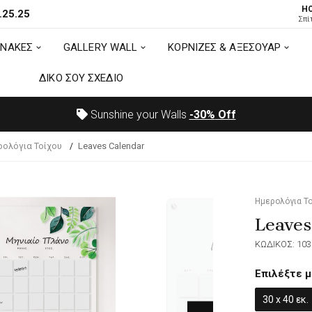
H
.25.25
ΙΝΑΚΕΣ
GALLERY WALL
ΚΟΡΝΙΖΕΣ & ΑΞΕΣΟΥΑΡ
Σπί
ΙΝΑΚΕΣ
GALLERY WALL
ΚΟΡΝΙΖΕΣ & ΑΞΕΣΟΥΑΡ
ΔΙΚΟ ΣΟΥ ΣΧΕΔΙΟ
ΔΙΚΟ ΣΟΥ ΣΧΕΔΙΟ
Sunshine your Walls
-30%
Off
ρολόγια Τοίχου
Leaves Calendar
Ημερολόγια Τ
Leaves
ΚΩΔΙΚΟΣ: 103
Επιλέξτε μ
30 x 40 εκ.