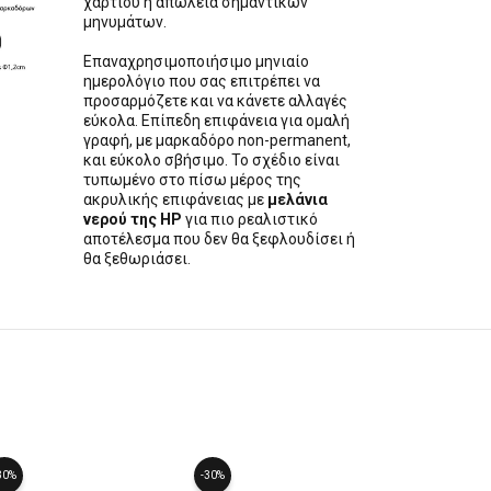
χαρτιού ή απώλεια σημαντικών
μηνυμάτων.
Επαναχρησιμοποιήσιμο μηνιαίο
ημερολόγιο που σας επιτρέπει να
προσαρμόζετε και να κάνετε αλλαγές
εύκολα. Επίπεδη επιφάνεια για ομαλή
γραφή, με μαρκαδόρο non-permanent,
και εύκολο σβήσιμο. Το σχέδιο είναι
τυπωμένο στο πίσω μέρος της
ακρυλικής επιφάνειας με
μελάνια
νερού της
HP
για πιο ρεαλιστικό
αποτέλεσμα που δεν θα ξεφλουδίσει ή
θα ξεθωριάσει.
30%
-30%
-30%