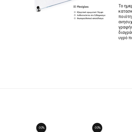
Το ημε
κατασκ
ποιότ
ανησυχ
γραφής
διαγρά
υγρό π
-30%
-30%