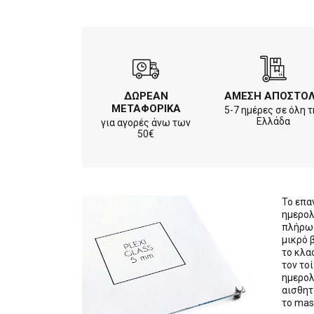
ΔΩΡΕΑΝ
ΑΜΕΣΗ ΑΠΟΣΤΟ
ΜΕΤΑΦΟΡΙΚΑ
5-7 ημέρες σε όλη τ
Ελλάδα
για αγορές άνω των
50€
Το επα
ημερολ
πλήρως
μικρό 
το κλα
τον το
ημερολ
αισθητ
το mas