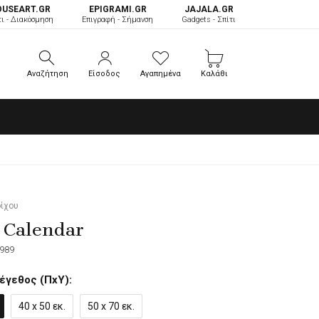
OUSEART.GR
ΕPIGRAMI.GR
JAJALA.GR
τι - Διακόσμηση
Επιγραφή - Σήμανση
Gadgets - Σπίτι
Αναζήτηση
Είσοδος
Αγαπημένα
Καλάθι
Αναζήτηση
Είσοδος
Αγαπημένα
Καλάθι
οίχου
 Calendar
989
έγεθος (ΠxΥ):
40 x 50 εκ.
50 x 70 εκ.