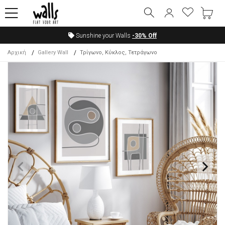
Sunshine your Walls
-30%
Off
Αρχική
Gallery Wall
Τρίγωνο, Κύκλος, Τετράγωνο