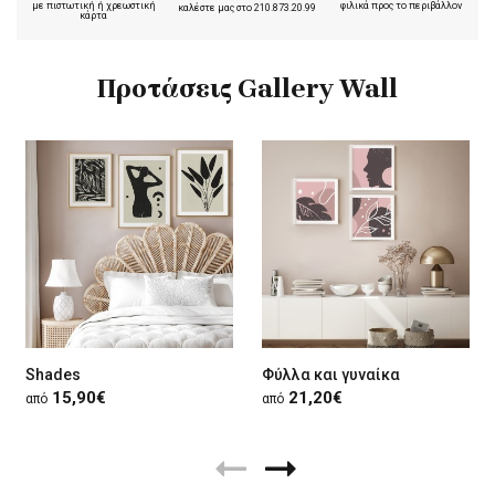
με πιστωτική ή χρεωστική
φιλικά προς το περιβάλλον
καλέστε μας στο
210.873.20.99
κάρτα
Προτάσεις Gallery Wall
Shades
Φύλλα και γυναίκα
15,90€
21,20€
από
από