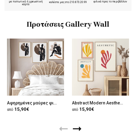
με πιστωτική ή χρεωστική
φιλικά προς το περιβάλλον
καλέστε μας στο
210.873.20.99
κάρτα
Προτάσεις Gallery Wall
Αφηρημένες μαύρες φιγούρες
Abstract Modern Aesthetic
15,90€
15,90€
από
από