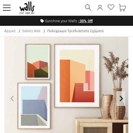
Sunshine your Walls
-30%
Off
Αρχική
Gallery Wall
Πολύχρωμα Τρισδιάστατα Σχήματα