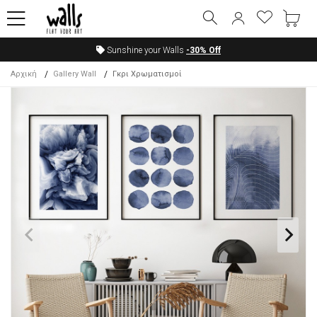
Sunshine your Walls
-30%
Off
Αρχική
Gallery Wall
Γκρι Χρωματισμοί