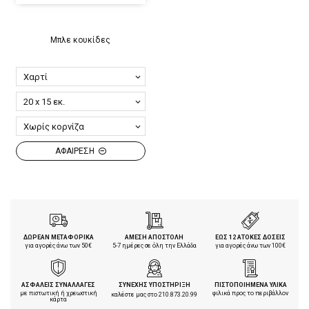
Μπλε κουκίδες
ΑΦΑΙΡΕΣΗ
ΔΩΡΕΑΝ ΜΕΤΑΦΟΡΙΚΑ
ΑΜΕΣΗ ΑΠΟΣΤΟΛΗ
ΕΩΣ 12 ΑΤΟΚΕΣ ΔΟΣΕΙΣ
για αγορές άνω των 50€
5-7 ημέρες σε όλη την Ελλάδα
για αγορές άνω των 100€
ΑΣΦΑΛΕΙΣ ΣΥΝΑΛΛΑΓΕΣ
ΣΥΝΕΧΗΣ ΥΠΟΣΤΗΡΙΞΗ
ΠΙΣΤΟΠΟΙΗΜΕΝΑ ΥΛΙΚΑ
με πιστωτική ή χρεωστική
φιλικά προς το περιβάλλον
καλέστε μας στο
210.873.20.99
κάρτα