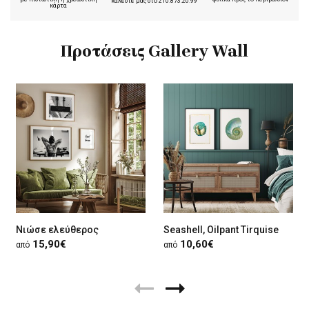
καλέστε μας στο
210.873.20.99
κάρτα
Προτάσεις Gallery Wall
Νιώσε ελεύθερος
Seashell, Oilpant Tirquise
15,90€
10,60€
από
από