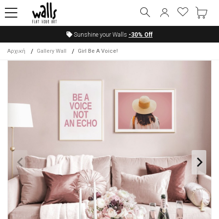
Sunshine your Walls
-30%
Off
Αρχική
Gallery Wall
Girl Be A Voice!