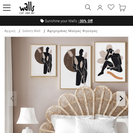
Sunshine your Walls
-30%
Off
Αρχική
Gallery Wall
Αφηρημένες Μαύρες Φιγούρες