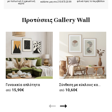
με πιστωτική ή χρεωστική
φιλικά προς το περιβάλλον
καλέστε μας στο
210.873.20.99
κάρτα
Προτάσεις Gallery Wall
Γυναικεία απλότητα
Σύνθεση με κύκλους και γραμμές
15,90€
10,60€
από
από