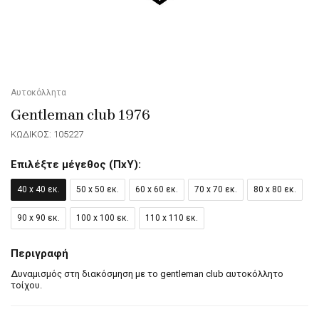
Αυτοκόλλητα
Gentleman club 1976
ΚΩΔΙΚΟΣ: 105227
Επιλέξτε μέγεθος (ΠxΥ):
40 x 40 εκ.
50 x 50 εκ.
60 x 60 εκ.
70 x 70 εκ.
80 x 80 εκ.
90 x 90 εκ.
100 x 100 εκ.
110 x 110 εκ.
Περιγραφή
Δυναμισμός στη διακόσμηση με το gentleman club αυτοκόλλητο
τοίχου.