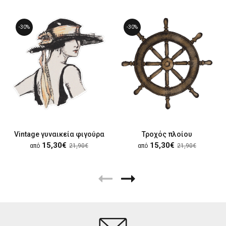
-30%
-30%
Vintage γυναικεία φιγούρα
Τροχός πλοίου
15,30€
15,30€
από
21,90€
από
21,90€