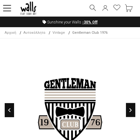
Sunshine your Walls
-30%
Off
Αρχική
Αυτοκόλλητα
Vintage
Gentleman Club 1976