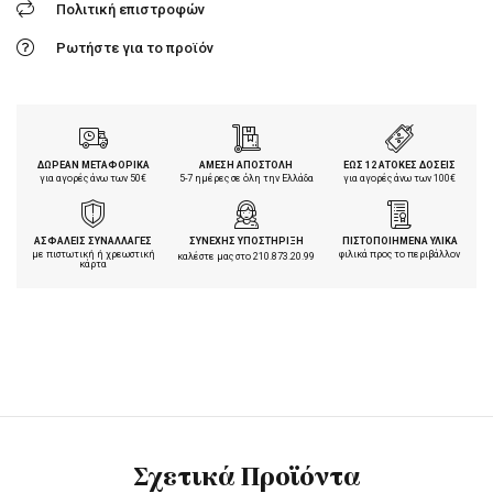
Πολιτική επιστροφών
Ρωτήστε για το προϊόν
ΔΩΡΕΑΝ ΜΕΤΑΦΟΡΙΚΑ
ΑΜΕΣΗ ΑΠΟΣΤΟΛΗ
ΕΩΣ 12 ΑΤΟΚΕΣ ΔΟΣΕΙΣ
για αγορές άνω των 50€
5-7 ημέρες σε όλη την Ελλάδα
για αγορές άνω των 100€
ΑΣΦΑΛΕΙΣ ΣΥΝΑΛΛΑΓΕΣ
ΣΥΝΕΧΗΣ ΥΠΟΣΤΗΡΙΞΗ
ΠΙΣΤΟΠΟΙΗΜΕΝΑ ΥΛΙΚΑ
με πιστωτική ή χρεωστική
φιλικά προς το περιβάλλον
καλέστε μας στο
210.873.20.99
κάρτα
Σχετικά Προϊόντα