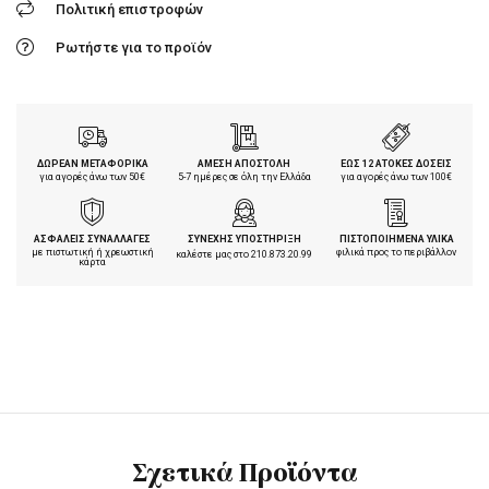
Πολιτική επιστροφών
Ρωτήστε για το προϊόν
ΔΩΡΕΑΝ ΜΕΤΑΦΟΡΙΚΑ
ΑΜΕΣΗ ΑΠΟΣΤΟΛΗ
ΕΩΣ 12 ΑΤΟΚΕΣ ΔΟΣΕΙΣ
για αγορές άνω των 50€
5-7 ημέρες σε όλη την Ελλάδα
για αγορές άνω των 100€
ΑΣΦΑΛΕΙΣ ΣΥΝΑΛΛΑΓΕΣ
ΣΥΝΕΧΗΣ ΥΠΟΣΤΗΡΙΞΗ
ΠΙΣΤΟΠΟΙΗΜΕΝΑ ΥΛΙΚΑ
με πιστωτική ή χρεωστική
φιλικά προς το περιβάλλον
καλέστε μας στο
210.873.20.99
κάρτα
Σχετικά Προϊόντα