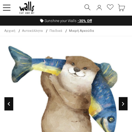
Sunshine your Walls
-30%
Off
Αρχική
Αυτοκόλλητα
Παιδικά
Μικρή Αρκούδα