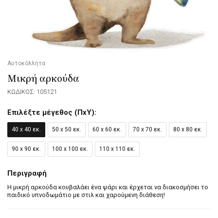
Αυτοκόλλητα
Μικρή αρκούδα
ΚΩΔΙΚΟΣ: 105121
Επιλέξτε μέγεθος (ΠxΥ):
40 x 40 εκ.
50 x 50 εκ.
60 x 60 εκ.
70 x 70 εκ.
80 x 80 εκ.
90 x 90 εκ.
100 x 100 εκ.
110 x 110 εκ.
Περιγραφή
Η μικρή αρκούδα κουβαλάει ένα ψάρι και έρχεται να διακοσμήσει το
παιδικό υπνοδωμάτιο με στιλ και χαρούμενη διάθεση!