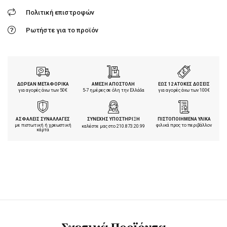
Πολιτική επιστροφών
Ρωτήστε για το προϊόν
ΔΩΡΕΑΝ ΜΕΤΑΦΟΡΙΚΑ
ΑΜΕΣΗ ΑΠΟΣΤΟΛΗ
ΕΩΣ 12 ΑΤΟΚΕΣ ΔΟΣΕΙΣ
για αγορές άνω των 50€
5-7 ημέρες σε όλη την Ελλάδα
για αγορές άνω των 100€
ΑΣΦΑΛΕΙΣ ΣΥΝΑΛΛΑΓΕΣ
ΣΥΝΕΧΗΣ ΥΠΟΣΤΗΡΙΞΗ
ΠΙΣΤΟΠΟΙΗΜΕΝΑ ΥΛΙΚΑ
με πιστωτική ή χρεωστική
φιλικά προς το περιβάλλον
καλέστε μας στο
210.873.20.99
κάρτα