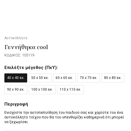
Αυτοκόλλητα
Γεννήθηκα cool
ΚΩΔΙΚΟΣ: 105119
Επιλέξτε μέγεθος (ΠxΥ):
40 x 40 εκ.
50 x 50 εκ.
60 x 60 εκ.
70 x 70 εκ.
80 x 80 εκ.
90 x 90 εκ.
100 x 100 εκ.
110 x 110 εκ.
Περιγραφή
Ενισχύστε την αυτοπεποίθηση του παιδιού σας και χαρίστε του ένα
αυτοκόλλητο τοίχου που θα του υπενθυμίζει καθημερινά ότι μπορεί
να ξεχωρίσει.