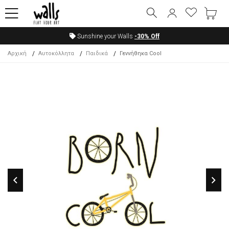
Sunshine your Walls
-30%
Off
Αρχική
Αυτοκόλλητα
Παιδικά
Γεννήθηκα Cool