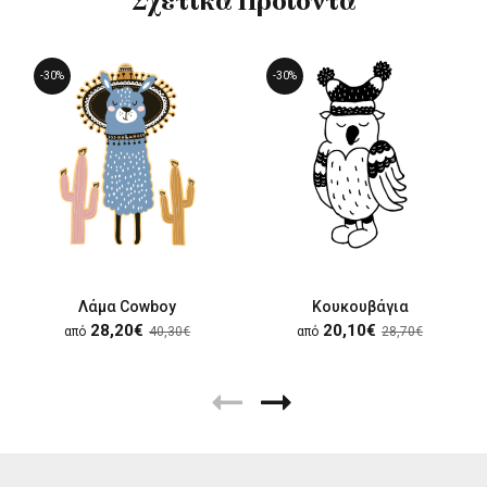
Σχετικά Προϊόντα
-30%
-30%
Λάμα Cowboy
Κουκουβάγια
28,20€
20,10€
από
40,30€
από
28,70€