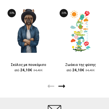
-30%
-30%
Σκύλος με πουκάμισο
Ζωάκια της φύσης
24,10€
24,10€
από
34,40€
από
34,40€