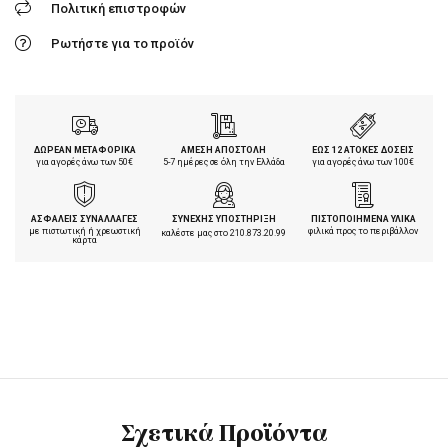
Πολιτική επιστροφών
Ρωτήστε για το προϊόν
ΔΩΡΕΑΝ ΜΕΤΑΦΟΡΙΚΑ
ΑΜΕΣΗ ΑΠΟΣΤΟΛΗ
ΕΩΣ 12 ΑΤΟΚΕΣ ΔΟΣΕΙΣ
για αγορές άνω των 50€
5-7 ημέρες σε όλη την Ελλάδα
για αγορές άνω των 100€
ΑΣΦΑΛΕΙΣ ΣΥΝΑΛΛΑΓΕΣ
ΣΥΝΕΧΗΣ ΥΠΟΣΤΗΡΙΞΗ
ΠΙΣΤΟΠΟΙΗΜΕΝΑ ΥΛΙΚΑ
με πιστωτική ή χρεωστική
φιλικά προς το περιβάλλον
καλέστε μας στο
210.873.20.99
κάρτα
Σχετικά Προϊόντα