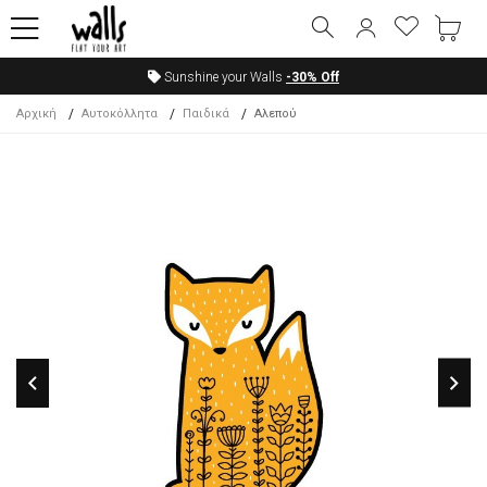
Sunshine your Walls
-30%
Off
Αρχική
Αυτοκόλλητα
Παιδικά
Αλεπού