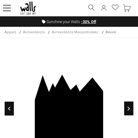
Sunshine your Walls
-30%
Off
Αρχική
Αυτοκόλλητα
Αυτοκόλλητα Μαυροπίνακες
Βουνά