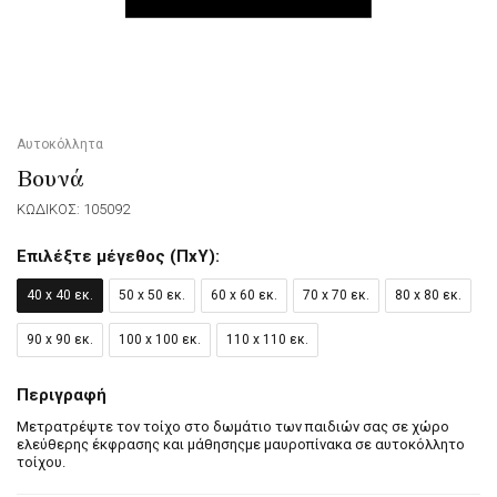
Αυτοκόλλητα
Βουνά
ΚΩΔΙΚΟΣ: 105092
Επιλέξτε μέγεθος (ΠxΥ):
40 x 40 εκ.
50 x 50 εκ.
60 x 60 εκ.
70 x 70 εκ.
80 x 80 εκ.
90 x 90 εκ.
100 x 100 εκ.
110 x 110 εκ.
Περιγραφή
Μετρατρέψτε τον τοίχο στο δωμάτιο των παιδιών σας σε χώρο
ελεύθερης έκφρασης και μάθησηςμε μαυροπίνακα σε αυτοκόλλητο
τοίχου.