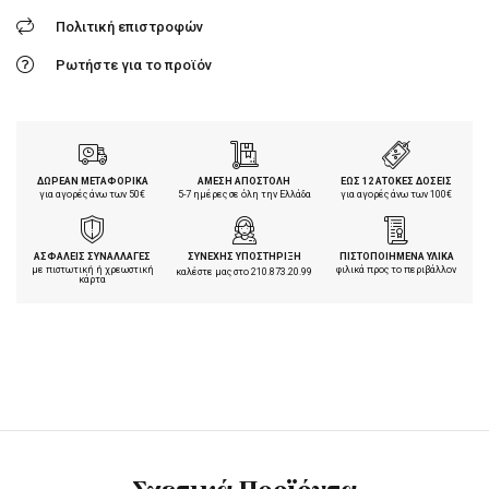
Πολιτική επιστροφών
Ρωτήστε για το προϊόν
ΔΩΡΕΑΝ ΜΕΤΑΦΟΡΙΚΑ
ΑΜΕΣΗ ΑΠΟΣΤΟΛΗ
ΕΩΣ 12 ΑΤΟΚΕΣ ΔΟΣΕΙΣ
για αγορές άνω των 50€
5-7 ημέρες σε όλη την Ελλάδα
για αγορές άνω των 100€
ΑΣΦΑΛΕΙΣ ΣΥΝΑΛΛΑΓΕΣ
ΣΥΝΕΧΗΣ ΥΠΟΣΤΗΡΙΞΗ
ΠΙΣΤΟΠΟΙΗΜΕΝΑ ΥΛΙΚΑ
με πιστωτική ή χρεωστική
φιλικά προς το περιβάλλον
καλέστε μας στο
210.873.20.99
κάρτα