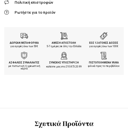
Πολιτική επιστροφών
Ρωτήστε για το προϊόν
ΔΩΡΕΑΝ ΜΕΤΑΦΟΡΙΚΑ
ΑΜΕΣΗ ΑΠΟΣΤΟΛΗ
ΕΩΣ 12 ΑΤΟΚΕΣ ΔΟΣΕΙΣ
για αγορές άνω των 50€
5-7 ημέρες σε όλη την Ελλάδα
για αγορές άνω των 100€
ΑΣΦΑΛΕΙΣ ΣΥΝΑΛΛΑΓΕΣ
ΣΥΝΕΧΗΣ ΥΠΟΣΤΗΡΙΞΗ
ΠΙΣΤΟΠΟΙΗΜΕΝΑ ΥΛΙΚΑ
με πιστωτική ή χρεωστική
φιλικά προς το περιβάλλον
καλέστε μας στο
210.873.20.99
κάρτα
Σχετικά Προϊόντα