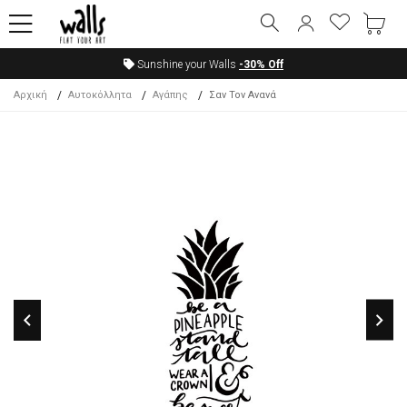
Sunshine your Walls
-30%
Off
Αρχική
Αυτοκόλλητα
Αγάπης
Σαν Τον Ανανά