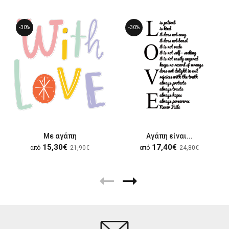
-30%
-30%
Με αγάπη
Αγάπη είναι...
15,30€
17,40€
από
21,90€
από
24,80€