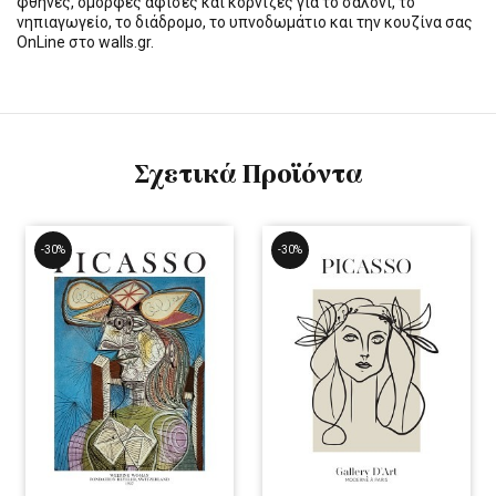
φθηνές, όμορφες αφίσες και κορνίζες για το σαλόνι, το
νηπιαγωγείο, το διάδρομο, το υπνοδωμάτιο και την κουζίνα σας
OnLine στο walls.gr.
Σχετικά Προϊόντα
-30%
-30%