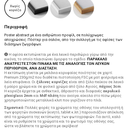
Χωρίς
κορνίζα
Περιγραφή
Poster abstract με ένα ανθρώπινο προφίλ, σε πολύχρωμες
αποχρώσεις. Πόστερ για σαλόνι, απο την συλλογή με τις αφίσες των
διάσημων ζωγράφων.
Η αφίσα εκτυπώνεται με ένα λευκό περιθώριο γύρω από την
εικόνα, το οποίο πλαισιώνει όμορφα το σχέδιο.
ΠΑΡΑΚΑΛΩ
ΑΝΑΤΡΕΞΤΕ ΣΤΟΝ ΠΙΝΑΚΑ ΜΕ ΤΙΣ ΑΝΑΛΟΓΙΕΣ ΤΩΝ ΛΕΥΚΩΝ
ΠΕΡΙΘΩΡΙΩΝ, ΑΝΑ ΔΙΑΣΤΑΣΗ.
H εκτύπωση γίνεται με μελάνια κορυφαίας ποιότητας σε χαρτί
Premium 230g/m2 που διαθέτει πιστοποίηση FSC με ματ φινίρισμα και
λεία επιφάνεια. Οι
ξύλινες κορνίζες
είναι από ξύλο πεύκου σε λευκό
ή μαύρο χρώμα και σε φυσικό χρώμα από ξύλο Αγιούς,
πάχους 3cm
.
Η κορνίζα έρχεται με ανθεκτικό, άθραυστο και διαφανές
ακρυλικό
plexiglass 2mm
και
Mdf πλάτη
που ανοίγει εύκολα στο πίσω μέρος
χρησιμοποιώντας μεταλλικά κλιπ που γυρίζουν στο πλάι.
Σημαντικό
: Πολλές φορές τα χρώματα της οθόνης του υπολογιστή ή
των φορητών συσκευών (κινητό, tablet κ.λπ.) παρουσιάζουν απόκλιση
από τα χρώματα της εκτύπωσης των φωτογραφιών. Για αυτό, καλό
είναι να ρυθμίσετε τα χρώματα και το φωτισμό της οθόνης σας,
ώστε να βλέπετε τα χρώματα με ακρίβεια!