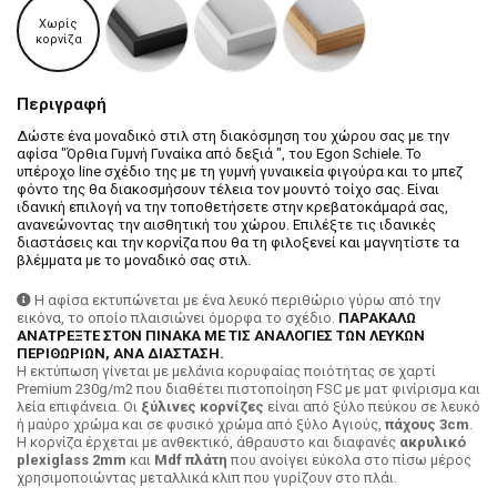
Χωρίς
κορνίζα
Περιγραφή
Δώστε ένα μοναδικό στιλ στη διακόσμηση του χώρου σας με την
αφίσα "Όρθια Γυμνή Γυναίκα από δεξιά ", του Egon Schiele. Το
υπέροχο line σχέδιο της με τη γυμνή γυναικεία φιγούρα και το μπεζ
φόντο της θα διακοσμήσουν τέλεια τον μουντό τοίχο σας. Είναι
ιδανική επιλογή να την τοποθετήσετε στην κρεβατοκάμαρά σας,
ανανεώνοντας την αισθητική του χώρου. Επιλέξτε τις ιδανικές
διαστάσεις και την κορνίζα που θα τη φιλοξενεί και μαγνητίστε τα
βλέμματα με το μοναδικό σας στιλ.
Η αφίσα εκτυπώνεται με ένα λευκό περιθώριο γύρω από την
εικόνα, το οποίο πλαισιώνει όμορφα το σχέδιο.
ΠΑΡΑΚΑΛΩ
ΑΝΑΤΡΕΞΤΕ ΣΤΟΝ ΠΙΝΑΚΑ ΜΕ ΤΙΣ ΑΝΑΛΟΓΙΕΣ ΤΩΝ ΛΕΥΚΩΝ
ΠΕΡΙΘΩΡΙΩΝ, ΑΝΑ ΔΙΑΣΤΑΣΗ.
H εκτύπωση γίνεται με μελάνια κορυφαίας ποιότητας σε χαρτί
Premium 230g/m2 που διαθέτει πιστοποίηση FSC με ματ φινίρισμα και
λεία επιφάνεια. Οι
ξύλινες κορνίζες
είναι από ξύλο πεύκου σε λευκό
ή μαύρο χρώμα και σε φυσικό χρώμα από ξύλο Αγιούς,
πάχους 3cm
.
Η κορνίζα έρχεται με ανθεκτικό, άθραυστο και διαφανές
ακρυλικό
plexiglass 2mm
και
Mdf πλάτη
που ανοίγει εύκολα στο πίσω μέρος
χρησιμοποιώντας μεταλλικά κλιπ που γυρίζουν στο πλάι.