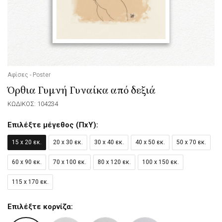
Αφίσες - Poster
Όρθια Γυμνή Γυναίκα από δεξιά
ΚΩΔΙΚΟΣ: 104234
Επιλέξτε μέγεθος (ΠxΥ):
15 x 20 εκ.
20 x 30 εκ.
30 x 40 εκ.
40 x 50 εκ.
50 x 70 εκ.
60 x 90 εκ.
70 x 100 εκ.
80 x 120 εκ.
100 x 150 εκ.
115 x 170 εκ.
Επιλέξτε κορνίζα: