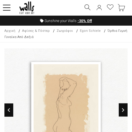
Sunshine your Walls
-30%
Off
Αρχική
Αφίσες & Πόστερ
Ζωγράφοι
Egon Schiele
Όρθια Γυμνή
Γυναίκα Από Δεξιά