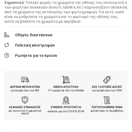
Σημαντικό
: Πολλές φορές τα χρώματα της οθόνης του υπολογιστή ή
των φορητών συσκευών (κινητό, tablet κ.λπ.) παρουσιάζουν απόκλιση
από τα χρώματα της εκτύπωσης των φωτογραφιών. Για αυτό, καλό
είναι να ρυθμίσετε τα χρώματα και το φωτισμό της οθόνης σας,
ώστε να βλέπετε τα χρώματα με ακρίβεια!
Οδηγός διαστάσεων
Πολιτική επιστροφών
Ρωτήστε για το προϊόν
ΔΩΡΕΑΝ ΜΕΤΑΦΟΡΙΚΑ
ΑΜΕΣΗ ΑΠΟΣΤΟΛΗ
ΕΩΣ 12 ΑΤΟΚΕΣ ΔΟΣΕΙΣ
για αγορές άνω των 50€
5-7 ημέρες σε όλη την Ελλάδα
για αγορές άνω των 100€
ΑΣΦΑΛΕΙΣ ΣΥΝΑΛΛΑΓΕΣ
ΣΥΝΕΧΗΣ ΥΠΟΣΤΗΡΙΞΗ
ΠΙΣΤΟΠΟΙΗΜΕΝΑ ΥΛΙΚΑ
με πιστωτική ή χρεωστική
φιλικά προς το περιβάλλον
καλέστε μας στο
210.873.20.99
κάρτα