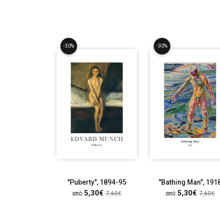
-30%
-30%
"Puberty", 1894-95
"Bathing Man", 191
5,30€
5,30€
από
7,60€
από
7,60€