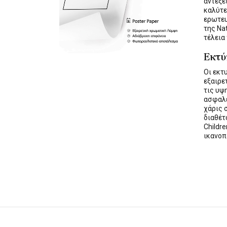
αντέξε
καλύτε
ερωτε
της Na
τέλεια
Εκτ
Οι εκ
εξαιρε
τις υψ
ασφαλε
χάρις 
διαθέ
Childre
ικανοπ