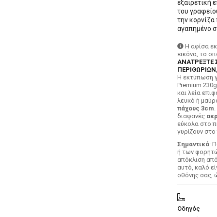
εξαιρετική ε
του γραφείου
την κορνίζα
αγαπημένο σ
Η αφίσα ε
εικόνα, το ο
ΑΝΑΤΡΕΞΤΕ 
ΠΕΡΙΘΩΡΙΩΝ,
H εκτύπωση γ
Premium 230g
και λεία επιφ
λευκό ή μαύρ
πάχους 3cm
.
διαφανές
ακρ
εύκολα στο π
γυρίζουν στο 
Σημαντικό
: 
ή των φορητών
απόκλιση απ
αυτό, καλό ε
οθόνης σας, 
Οδηγός