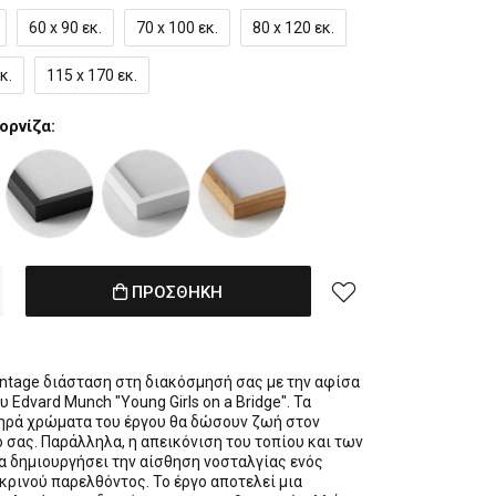
60 x 90 εκ.
70 x 100 εκ.
80 x 120 εκ.
κ.
115 x 170 εκ.
ορνίζα:
ΠΡΟΣΘΗΚΗ
intage διάσταση στη διακόσμησή σας με την αφίσα
υ Edvard Munch "Young Girls on a Bridge". Τα
ρά χρώματα του έργου θα δώσουν ζωή στον
 σας. Παράλληλα, η απεικόνιση του τοπίου και των
α δημιουργήσει την αίσθηση νοσταλγίας ενός
κρινού παρελθόντος. Το έργο αποτελεί μια