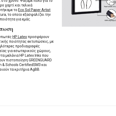
ι στο χρόνο. Ψάξαμε πολύ για το
ρο χαρτί και τελικά
υτήκαμε το
Eco Sol Paper Artist
tura, το οποίο εξασφαλίζει την
 ποιότητα για εμάς.
ύπωση
τυπωτές
HP Latex
προσφέρουν
τικής ποιότητας εκτυπώσεις, με
ηλότερες προδιαγραφές
ίας για εσωτερικούς χώρους,
στα μελάνια HP Latex Inks που
τουν πιστοποίηση GREENGUARD
n & Schools CertifiedSM3 και
οιούν τα κριτήρια AgBB.