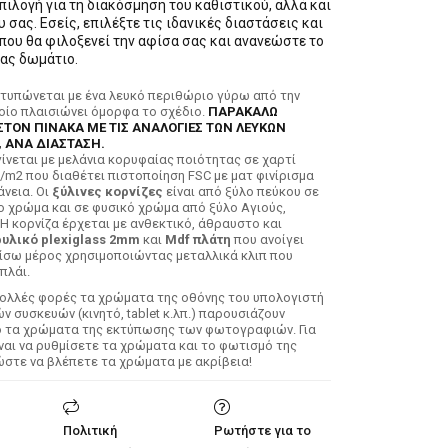
πιλογή για τη διακόσμηση του καθιστικού, αλλά και
 σας. Εσείς, επιλέξτε τις ιδανικές διαστάσεις και
 που θα φιλοξενεί την αφίσα σας και ανανεώστε το
ας δωμάτιο.
κτυπώνεται με ένα λευκό περιθώριο γύρω από την
ποίο πλαισιώνει όμορφα το σχέδιο.
ΠΑΡΑΚΑΛΩ
ΣΤΟΝ ΠΙΝΑΚΑ ΜΕ ΤΙΣ ΑΝΑΛΟΓΙΕΣ ΤΩΝ ΛΕΥΚΩΝ
 ΑΝΑ ΔΙΑΣΤΑΣΗ.
ίνεται με μελάνια κορυφαίας ποιότητας σε χαρτί
/m2 που διαθέτει πιστοποίηση FSC με ματ φινίρισμα
άνεια. Οι
ξύλινες κορνίζες
είναι από ξύλο πεύκου σε
ο χρώμα και σε φυσικό χρώμα από ξύλο Αγιούς,
 Η κορνίζα έρχεται με ανθεκτικό, άθραυστο και
υλικό plexiglass 2mm
και
Mdf πλάτη
που ανοίγει
ίσω μέρος χρησιμοποιώντας μεταλλικά κλιπ που
πλάι.
Πολλές φορές τα χρώματα της οθόνης του υπολογιστή
 συσκευών (κινητό, tablet κ.λπ.) παρουσιάζουν
ό τα χρώματα της εκτύπωσης των φωτογραφιών. Για
ίναι να ρυθμίσετε τα χρώματα και το φωτισμό της
ώστε να βλέπετε τα χρώματα με ακρίβεια!
Πολιτική
Ρωτήστε για το