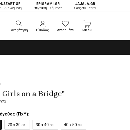
OUSEART.GR
ΕPIGRAMI.GR
JAJALA.GR
τι - Διακόσμηση
Επιγραφή - Σήμανση
Gadgets - Σπίτι
Αναζήτηση
Είσοδος
Αγαπημένα
Καλάθι
Αναζήτηση
Είσοδος
Αγαπημένα
Καλάθι
r
 Girls on a Bridge"
970
έγεθος (ΠxΥ):
20 x 30 εκ.
30 x 40 εκ.
40 x 50 εκ.