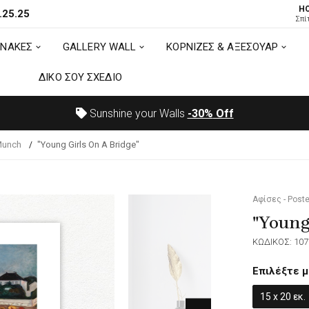
H
.25.25
ΙΝΑΚΕΣ
GALLERY WALL
ΚΟΡΝΙΖΕΣ & ΑΞΕΣΟΥΑΡ
Σπί
ΙΝΑΚΕΣ
GALLERY WALL
ΚΟΡΝΙΖΕΣ & ΑΞΕΣΟΥΑΡ
ΔΙΚΟ ΣΟΥ ΣΧΕΔΙΟ
ΔΙΚΟ ΣΟΥ ΣΧΕΔΙΟ
Sunshine your Walls
-30%
Off
Munch
"Young Girls On A Bridge"
Αφίσες - Poste
"Young
ΚΩΔΙΚΟΣ: 107
Επιλέξτε μ
15 x 20 εκ.