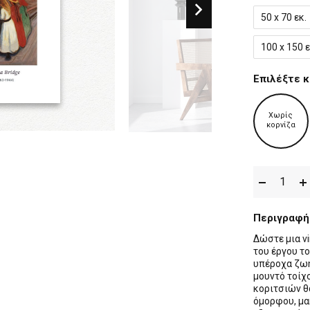
50 x 70 εκ.
100 x 150 ε
Επιλέξτε κ
Χωρίς
κορνίζα
Περιγραφή
Δώστε μια v
του έργου το
υπέροχα ζωη
μουντό τοίχο
κοριτσιών θ
όμορφου, μα