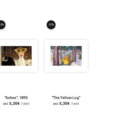
30%
-30%
-30%
"Ashes", 1895
"The Yellow Log"
"Inger in
5,30€
5,30€
5,30
από
7,60€
από
7,60€
από