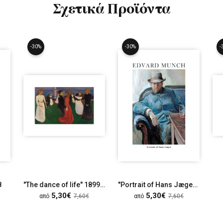
Σχετικά Προϊόντα
-30%
-30%
-
8
"The dance of life" 1899-1900
"Portrait of Hans Jæger", 1889
5,30€
5,30€
από
7,60€
από
7,60€